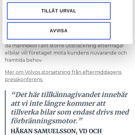
annons- och analysföretag som vi samarbetar med.
företaget ska sluta tillverka sina bilar med enbart
Dessa kan i sin tur kombinera informationen med annan
TILLÅT URVAL
förbränningsmotor. De nya bilarna kommer att
information som du har tillhandahållit eller som de har
utgöras av renodlade elbilar, plug-in hybrider och
samlat in när du har använt deras tjänster.
milda hybrider.
AVVISA
Håkan Samuelsson, vd och koncernchef säger att
då människor i allt större utsträckning efterfrågar
elbilar vill företaget möta kundens nuvarande och
framtida behov.
Mer om Volvos storsatsning från eftermiddagens
presskonferens.
“Det här tillkännagivandet innebär
att vi inte längre kommer att
tillverka bilar som endast drivs med
förbränningsmotor.”
HÅKAN SAMUELSSON, VD OCH