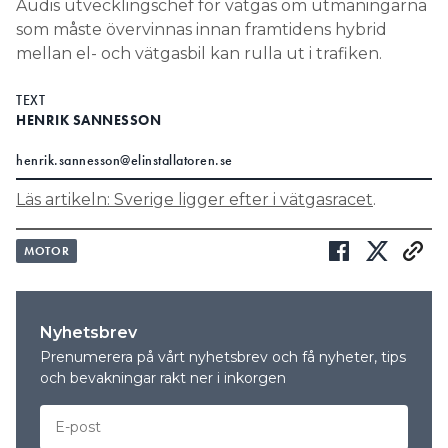
Audis utvecklingschef för vätgas om utmaningarna
som måste övervinnas innan framtidens hybrid
Search for:
mellan el- och vätgasbil kan rulla ut i trafiken.
TEXT
HENRIK SANNESSON
SEARCH
henrik.sannesson@elinstallatoren.se
Läs artikeln: Sverige ligger efter i vätgasracet
.
MOTOR
Nyhetsbrev
Prenumerera på vårt nyhetsbrev och få nyheter, tips
och bevakningar rakt ner i inkorgen