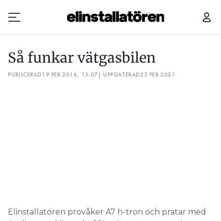
SÅ FUNKAR VÄTGASBILEN
Så funkar vätgasbilen
Prenumerera
PUBLICERAD
19 FEB 2016, 13:07
| UPPDATERAD
25 FEB 2021
Hantera prenumeration
Lediga jobb
Annonsera
Läs E-tidningen
Om tidningen
Kontakt
Elinstallatören provåker A7 h-tron och pratar med
Personuppgifter