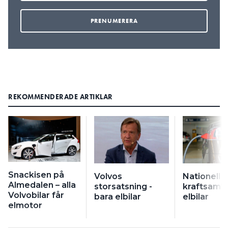
REKOMMENDERADE ARTIKLAR
Snackisen på
Volvos
Nationell
Almedalen – alla
storsatsning -
kraftsamli
Volvobilar får
bara elbilar
elbilar
elmotor