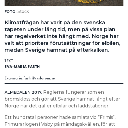
Search for:
iStock
FOTO
Klimatfrågan har varit på den svenska
tapeten under lång tid, men på vissa plan
SEARCH
har regelverket inte hängt med. Norge har
valt att prioritera förutsättningar för elbilen,
medan Sverige hamnat på efterkälken.
TEXT
EVA-MARIA FASTH
Eva-maria.fasth@vvsforum.se
Reglerna fungerar som en
ALMEDALEN 2017.
bromskloss och gör att Sverige hamnat långt efter
Norge när det gäller elbilar och laddstationer.
Ett hundratal personer hade samlats vid ”Frimis”,
Frimurarlogen i Visby på måndagskvällen, för att