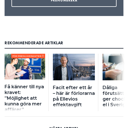
REKOMMENDERADE ARTIKLAR
FÖR PRENUMERANTER
Få känner till nya
Facit efter ett år
Dåliga
kravet:
– här är förlorarna
förutsättn
”Möjlighet att
på Ellevios
ger chockp
kunna göra mer
effektavgift
el i Sverig
affärer”