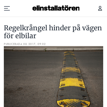
REGELKRÅNGEL HINDER PÅ VÄGEN FÖR ELBILAR
Regelkrångel hinder på vägen
Prenumerera
för elbilar
PUBLICERAD
Hantera prenumeration
4 JUL 2017, 09:02
Lediga jobb
Annonsera
Läs E-tidningen
Om tidningen
Kontakt
Personuppgifter