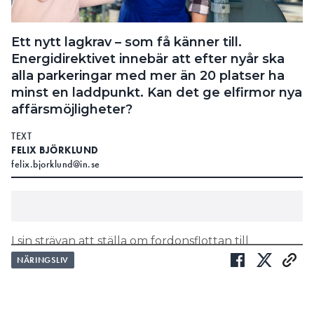
Ett nytt lagkrav – som få känner till.
Energidirektivet innebär att efter nyår ska
alla parkeringar med mer än 20 platser ha
minst en laddpunkt. Kan det ge elfirmor nya
affärsmöjligheter?
TEXT
FELIX BJÖRKLUND
felix.bjorklund@in.se
I sin strävan att ställa om fordonsflottan till
elektrifierat har EU tagit flera steg. Ett sådant är
NÄRINGSLIV
paketet ”Ren energi för alla”. Detta antogs av EU:s
ministerråd 2018 efter 18 månaders förhandling.