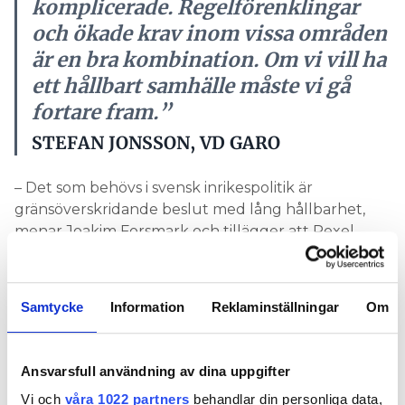
komplicerade. Regelförenklingar
och ökade krav inom vissa områden
är en bra kombination. Om vi vill ha
ett hållbart samhälle måste vi gå
fortare fram.”
STEFAN JONSSON, VD GARO
– Det som behövs i svensk inrikespolitik är
gränsöverskridande beslut med lång hållbarhet,
menar Joakim Forsmark och tillägger att Rexel
fördubblar volymen på solenergiprodukter varje år.
Joakim Forsmark nämner Teslas grundare Elon
Samtycke
Information
Reklaminställningar
Om
Musk flera gånger:
– Om Teslas börsvärde är högre än Fords så är det
hög tid att ta på allvar. Tack vare Elon Musk har
Ansvarsfull användning av dina uppgifter
batteritekniken blivit allt enklare och
Vi och
våra 1022 partners
behandlar din personliga data,