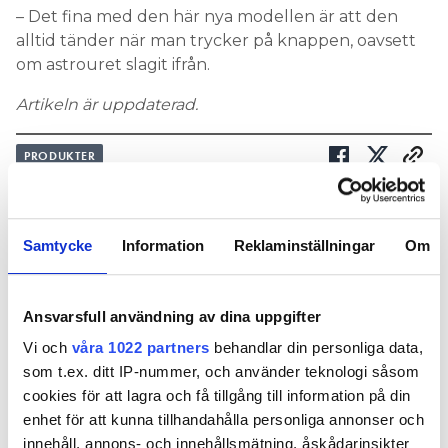
– Det fina med den här nya modellen är att den
alltid tänder när man trycker på knappen, oavsett
om astrouret slagit ifrån.
Artikeln är uppdaterad.
PRODUKTER
Nyhetsbrev
Samtycke
Information
Reklaminställningar
Om
Prenumerera på vårt nyhetsbrev och få nyheter, tips
och bevakningar rakt ner i inkorgen
Ansvarsfull användning av dina uppgifter
Vi och
våra 1022 partners
behandlar din personliga data,
som t.ex. ditt IP-nummer, och använder teknologi såsom
cookies för att lagra och få tillgång till information på din
enhet för att kunna tillhandahålla personliga annonser och
innehåll, annons- och innehållsmätning, åskådarinsikter