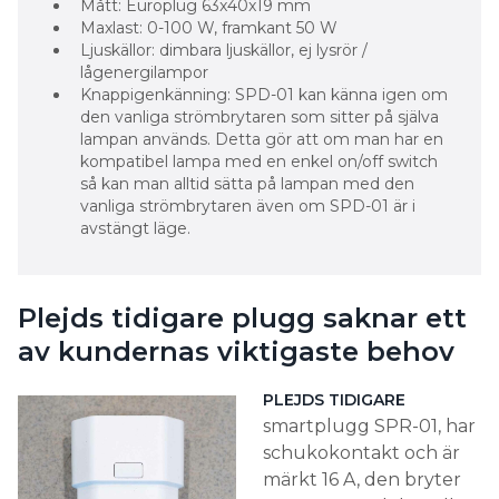
Mått: Europlug 63x40x19 mm
Maxlast: 0-100 W, framkant 50 W
Ljuskällor: dimbara ljuskällor, ej lysrör /
lågenergilampor
Knappigenkänning: SPD-01 kan känna igen om
den vanliga strömbrytaren som sitter på själva
lampan används. Detta gör att om man har en
kompatibel lampa med en enkel on/off switch
så kan man alltid sätta på lampan med den
vanliga strömbrytaren även om SPD-01 är i
avstängt läge.
Plejds tidigare plugg saknar ett
av kundernas viktigaste behov
PLEJDS TIDIGARE
smartplugg SPR-01, har
schukokontakt och är
märkt 16 A, den bryter