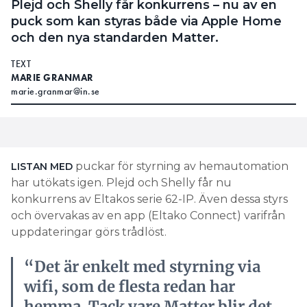
Plejd och Shelly får konkurrens – nu av en
puck som kan styras både via Apple Home
och den nya standarden Matter.
TEXT
MARIE GRANMAR
marie.granmar@in.se
puckar för styrning av hemautomation
LISTAN MED
har utökats igen. Plejd och Shelly får nu
konkurrens av Eltakos serie 62-IP. Även dessa styrs
och övervakas av en app (Eltako Connect) varifrån
uppdateringar görs trådlöst.
“Det är enkelt med styrning via
wifi, som de flesta redan har
hemma. Tack vare Matter blir det