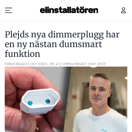
PLEJDS NYA DIMMERPLUGG HAR EN NY NÄSTAN DUMSMART FUNKTION
NY 
Plejds nya dimmerplugg har
Prenumerera
en ny nästan dumsmart
funktion
Hantera prenumeration
PUBLICERAD
23 OCT 2025, 09:41
| UPPDATERAD
7 NOV 2025
Lediga jobb
Annonsera
Läs E-tidningen
Om tidningen
Kontakt
Personuppgifter