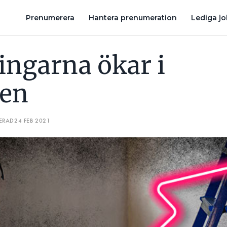
FEN HOPPAR AV – TAR NYTT VD-JOBB
24 INSTALLATIONSKONCE
Prenumerera
Hantera prenumeration
Lediga j
ingarna ökar i
hen
ERAD
24 FEB 2021