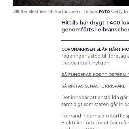
Allt fler elektriker blir korttidspermitterade.
Getty I
FOTO
Hittills har drygt 1 400 
genomförts i elbranschen.
CORONAKRISEN SLÅR HÅRT MO
regeringens stöd till företa
trädde i kraft nyligen.
SÅ FUNGERAR KORTTIDSPERMI
SÅ RIKTAS SENASTE KRISPAKE
Det innebär att anställda går 
samtidigt som staten går in o
Förhandlingarna om korttidsp
Elektrikerförbundet har mån