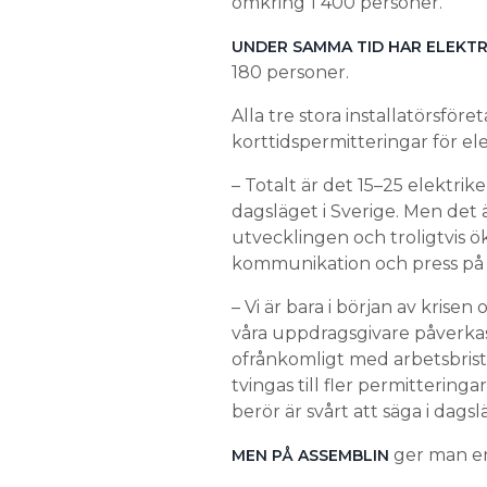
omkring 1 400 personer.
UNDER SAMMA TID HAR ELEKT
180 personer.
Alla tre stora installatörsför
korttidspermitteringar för ele
– Totalt är det 15–25 elektrik
dagsläget i Sverige. Men det
utvecklingen och troligtvis ök
kommunikation och press på 
– Vi är bara i början av krise
våra uppdragsgivare påverkas, 
ofrånkomligt med arbetsbrist,
tvingas till fler permittering
berör är svårt att säga i dagsl
ger man en 
MEN PÅ ASSEMBLIN