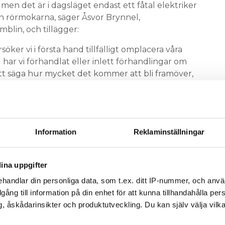
, men det är i dagsläget endast ett fåtal elektriker
än rörmokarna, säger Åsvor Brynnel,
lin, och tillägger:
öker vi i första hand tillfälligt omplacera våra
 har vi förhandlat eller inlett förhandlingar om
att säga hur mycket det kommer att bli framöver,
sa vår verksamhet efter våra kunders efterfrågan.
haft förhandlingar med facket om
N OCKSÅ HAR
ill inte säga något om antalet permitteringar.
Information
Reklaminställningar
ittera är positiv, då hela tanken är att undvika
aka är de klara på central nivå, men vi följer
en kunna göra rätt bedömningar, säger Erika
ina uppgifter
kommunikationschef på Caverion.
handlar din personliga data, som t.ex. ditt IP-nummer, och anv
illgång till information på din enhet för att kunna tillhandahålla pe
r och att företaget är inne ”i en tyst period”, vill
, åskådarinsikter och produktutveckling. Du kan själv välja vilk
ljer om hur många elektriker som är permitterade.