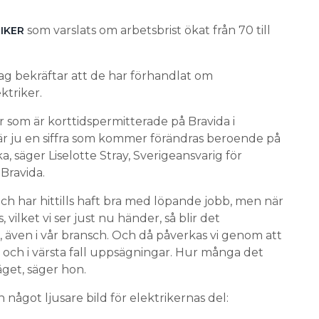
som varslats om arbetsbrist ökat från 70 till
RIKER
etag bekräftar att de har förhandlat om
ktriker.
er som är korttidspermitterade på Bravida i
 är ju en siffra som kommer förändras beroende på
a, säger Liselotte Stray, Sverigeansvarig för
Bravida.
n och har hittills haft bra med löpande jobb, men när
vilket vi ser just nu händer, så blir det
 även i vår bransch. Och då påverkas vi genom att
ar och i värsta fall uppsägningar. Hur många det
äget, säger hon.
något ljusare bild för elektrikernas del: