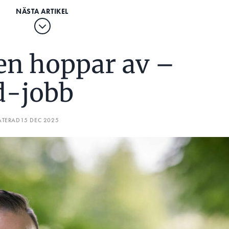
fen hoppar av –
vd-jobb
ATERAD
15 DEC 2025