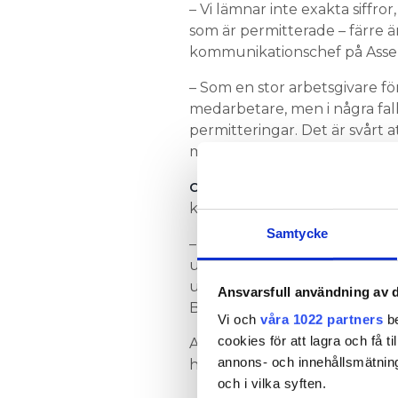
– Vi lämnar inte exakta siffror
som är permitterade – färre 
kommunikationschef på Assemb
– Som en stor arbetsgivare förs
medarbetare, men i några fall
permitteringar. Det är svårt 
men vi måste självklart anpas
CAVERION BEKRÄFTAR ATT MA
korttidspermitteringar, men v
Samtycke
– Möjligheten att korttidsperm
uppsägningar. Sen en tid tillb
utvecklingen för att i stund
Ansvarsfull användning av d
Björnesparr, marknads- och 
Vi och
våra 1022 partners
be
cookies för att lagra och få t
Av hänsyn till fackliga processe
annons- och innehållsmätning
hon inte ge ytterligare deta
och i vilka syften.