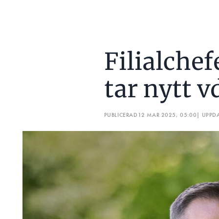
Filialche
tar nytt 
PUBLICERAD
12 MAR 2025, 05:00
| UPPD