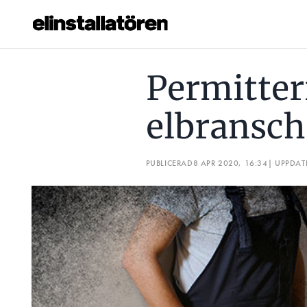
PERMITTERINGARNA ÖKAR I ELBRANSCHEN
FILIALCHE
Permitter
Prenumerera
elbransc
Hantera prenumeration
Lediga jobb
PUBLICERAD
8 APR 2020, 16:34
| UPPDAT
Annonsera
Läs E-tidningen
Om tidningen
Kontakt
Personuppgifter