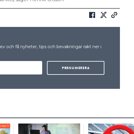
v och få nyheter, tips och bevakningar rakt ner i
NTER