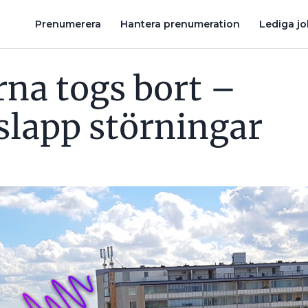
AR
FEL VID INSTALLATION AV TUSENTALS SOLCELLSANLÄGGNIN
Prenumerera
Hantera prenumeration
Lediga j
na togs bort –
 slapp störningar