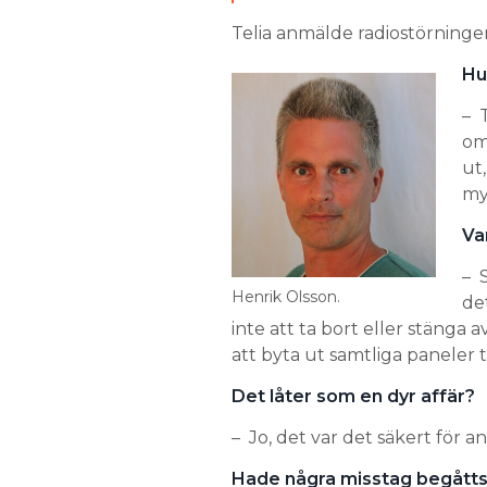
Telia anmälde radiostörningen
Hu
– 
om
ut
my
Va
– 
Henrik Olsson.
de
inte att ta bort eller stänga
att byta ut samtliga paneler 
Det låter som en dyr affär?
– Jo, det var det säkert för a
Hade några misstag begåtts 