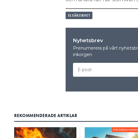
ELSÄKERHET
Nyhetsbrev
Prenumerera på vårt nyhetsbre
inkorgen
REKOMMENDERADE ARTIKLAR
FÖR PRENUMERA