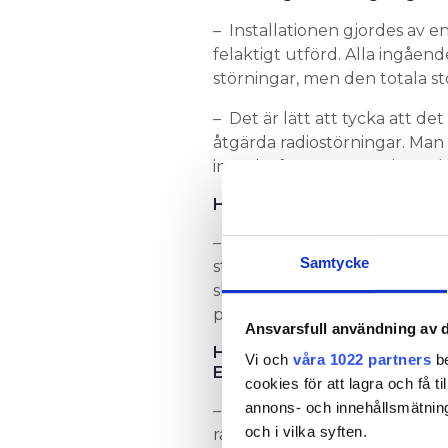
– Installationen gjordes av en
felaktigt utförd. Alla ingåen
störningar, men den totala st
– Det är lätt att tycka att det
åtgärda radiostörningar. Man
inte ska förorenas med oönska
Hur påverkades elproduktio
– Jag har inga siffror på det, 
Samtycke
större påverkan. Taket var vä
skuggade, så man kan ifråga
platsen.
Ansvarsfull användning av d
Hur många anmälningar om st
Vi och
våra 1022 partners
be
Elsäkerhetsverket?
cookies för att lagra och få t
annons- och innehållsmätning
– Ett tiotal. Den senaste anm
och i vilka syften.
radioamatör, och det ärendet 