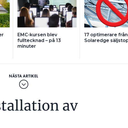
er
EMC-kursen blev
17 optimerare från
fulltecknad – på 13
Solaredge säljsto
minuter
stallation av