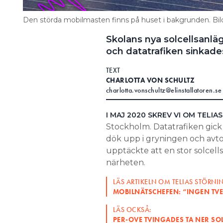
Den störda mobilmasten finns på huset i bakgrunden. Bil
Skolans nya solcellsanlä
och datatrafiken sinkades
TEXT
CHARLOTTA VON SCHULTZ
charlotta.vonschultz@elinstallatoren.se
I MAJ 2020 SKREV VI OM TELIA
Stockholm. Datatrafiken gick
dök upp i gryningen och avtog
upptäckte att en stor solcells
närheten.
LÄS ARTIKELN OM TELIAS STÖRN
MOBILNÄTSCHEFEN: “INGEN TV
LÄS OCKSÅ:
PER-OVE TVINGADES TA NER SO