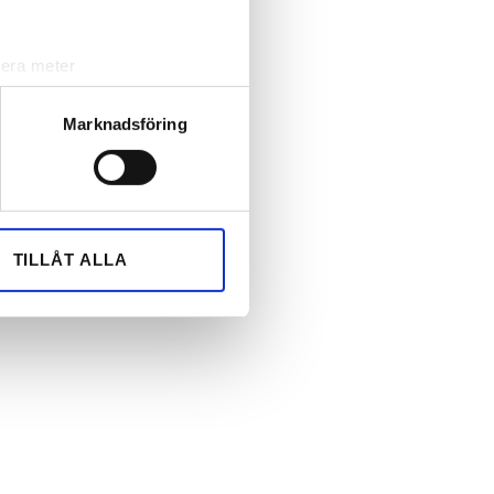
lera meter
ryck)
ljsektionen
. Du kan ändra
Marknadsföring
andahålla funktioner för
n information från din enhet
 tur kombinera informationen
TILLÅT ALLA
deras tjänster.