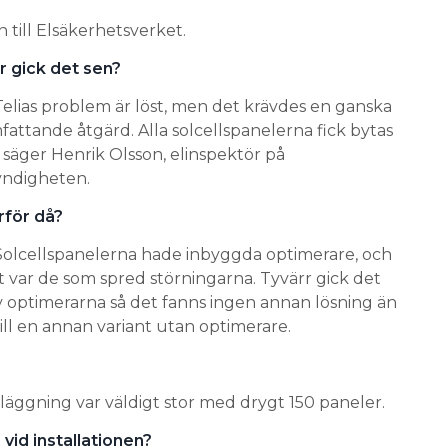
 till Elsäkerhetsverket.
r gick det sen?
Telias problem är löst, men det krävdes en ganska
fattande åtgärd. Alla solcellspanelerna fick bytas
, säger Henrik Olsson, elinspektör på
ndigheten.
rför då?
Solcellspanelerna hade inbyggda optimerare, och
t var de som spred störningarna. Tyvärr gick det
 av optimerarna så det fanns ingen annan lösning än
till en annan variant utan optimerare.
nläggning var väldigt stor med drygt 150 paneler.
vid installationen?