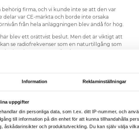
 behörig firma, och vi kunde inte se att den var
de delar var CE-märkta och borde inte orsaka
örnivån från hela anläggningen blev ändå för hög.
 här blev ett orättvist beslut. Men det är viktigt att
 kan se radiofrekvenser som en naturtillgång som
de signaler, säger Henrik Olsson.
nen när optimerarna försvann?
men i det här fallet tror jag inte att det fick någon
Information
Reklaminställningar
ldigt högt och fritt beläget utan något som
sätta meningen med att ha optimerare på just den
ina uppgifter
örande solcellsanläggningar har kommit in till
handlar din personliga data, som t.ex. ditt IP-nummer, och anv
illgång till information på din enhet för att kunna tillhandahålla pe
, åskådarinsikter och produktutveckling. Du kan själv välja vilk
älan kom in strax före semestern från en
utreder vi nu.