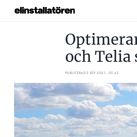
OPTIMERARNA TOGS BORT – OCH TELIA SLAPP STÖRNING
Optimerar
Prenumerera
och Telia
Hantera prenumeration
Lediga jobb
PUBLICERAD
2 SEP 2021, 05:45
Annonsera
Läs E-tidningen
Om tidningen
Kontakt
Personuppgifter