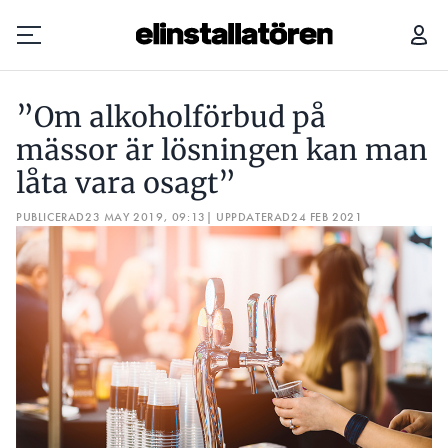
”OM ALKOHOLFÖRBUD PÅ MÄSSOR ÄR LÖSNINGEN KAN MAN LÅTA VARA OSAGT”
TYS
”Om alkoholförbud på
Prenumerera
mässor är lösningen kan man
låta vara osagt”
Hantera prenumeration
PUBLICERAD
23 MAY 2019, 09:13
| UPPDATERAD
24 FEB 2021
Lediga jobb
Annonsera
Läs E-tidningen
Om tidningen
Kontakt
Personuppgifter