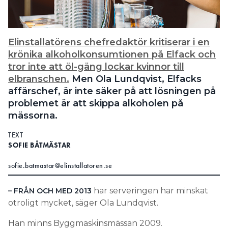
Search for:
Elinstallatörens chefredaktör kritiserar i en
krönika alkoholkonsumtionen på Elfack och
SEARCH
tror inte att öl-gäng lockar kvinnor till
elbranschen.
Men Ola Lundqvist, Elfacks
affärschef, är inte säker på att lösningen på
problemet är att skippa alkoholen på
mässorna.
TEXT
SOFIE BÅTMÄSTAR
sofie.batmastar@elinstallatoren.se
har serveringen har minskat
– FRÅN OCH MED 2013
otroligt mycket, säger Ola Lundqvist.
Han minns Byggmaskinsmässan 2009.