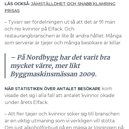
LÄS OCKSÅ:
JÄMSTÄLLDHET OCH SNABB KLAMRING
PRISAS
– Tyvärr ser fördelningen ut så att det är 91 män
och nio kvinnor på Elfack. Och
restaurangbranschen är lite åt andra hållet. Många
som serverar är tjejer och många besökare är killar.
– På Nordbygg har det varit bra
mycket värre, mer likt
Byggmaskinsmässan 2009.
kom
NÄR STATISTIKEN ÖVER ANTALET BESÖKARE
visade det sig i alla fall att antalet kvinnor ökade
under årets Elfack.
– Att fler tjejer och kvinnor söker sig till branschen
är en viktig utmaning som vi verkligen vill stötta.
Om just alkoholförbud på en mässa är lösningen på