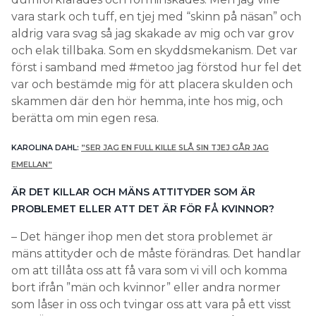
vara stark och tuff, en tjej med “skinn på näsan” och
aldrig vara svag så jag skakade av mig och var grov
och elak tillbaka. Som en skyddsmekanism. Det var
först i samband med #metoo jag förstod hur fel det
var och bestämde mig för att placera skulden och
skammen där den hör hemma, inte hos mig, och
berätta om min egen resa.
KAROLINA DAHL:
”SER JAG EN FULL KILLE SLÅ SIN TJEJ GÅR JAG
EMELLAN”
ÄR DET KILLAR OCH MÄNS ATTITYDER SOM ÄR
PROBLEMET ELLER ATT DET ÄR FÖR FÅ KVINNOR?
– Det hänger ihop men det stora problemet är
mäns attityder och de måste förändras. Det handlar
om att tillåta oss att få vara som vi vill och komma
bort ifrån ”män och kvinnor” eller andra normer
som låser in oss och tvingar oss att vara på ett visst