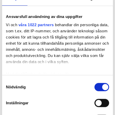
elinstallatörer för
utbildar kv
problemet
regelefterlevnad
elteknik
är kvinnor
Ansvarsfull användning av dina uppgifter
Vi och
våra 1022 partners
behandlar din personliga data,
som t.ex. ditt IP-nummer, och använder teknologi såsom
cookies för att lagra och få tillgång till information på din
enhet för att kunna tillhandahålla personliga annonser och
innehåll, annons- och innehållsmätning, åskådarinsikter
Tystnadskultur största
och produktutveckling. Du kan själv välja vilka som får
använda din data och i vilka syften.
problemet
PUBLICERAD
25 MAY 2019, 12:00
| UPPDATERAD
24 FEB 2021
Med din tillåtelse skulle vi även vilja:
Samla in information om din geografiska plats
Samtyckesval
Nödvändig
som kan ha en noggrannhet på upp till flera meter
Identifiera din enhet genom att aktivt skanna den
för specifika kännetecken (fingeravtryck)
Inställningar
Ta reda på mer om hur dina personliga uppgifter
behandlas och ställ in dina preferenser i
detaljsektionen
.