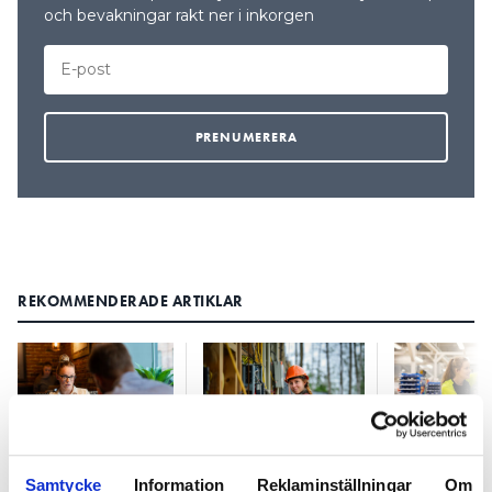
och bevakningar rakt ner i inkorgen
REKOMMENDERADE ARTIKLAR
Tystnadskultur
Tre promille av
Kraftföret
Samtycke
Information
Reklaminställningar
Om
största