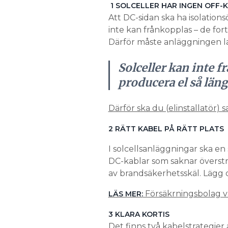
1 SOLCELLER HAR INGEN OFF-
Att DC-sidan ska ha isolation
inte kan frånkopplas – de for
Därför måste anläggningen la
Solceller kan inte f
producera el så läng
Därför ska du (elinstallatör) s
2
RÄTT KABEL PÅ RÄTT PLATS
I solcellsanläggningar ska e
DC-kablar som saknar överströ
av brandsäkerhetsskäl. Lägg 
Försäkrningsbolag var
LÄS MER:
3 KLARA KORTIS
Det finns två kabelstrategier