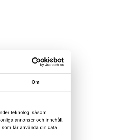
Om
änder teknologi såsom
rsonliga annonser och innehåll,
a som får använda din data