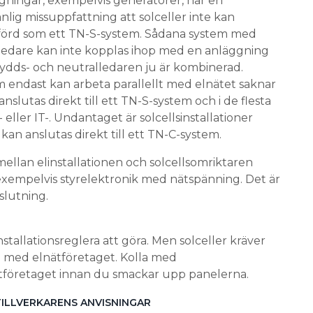
gningar, exempelvis generatorer, har en
nlig missuppfattning att solceller inte kan
 utförd som ett TN-S-system. Sådana system med
ledare kan inte kopplas ihop med en anläggning
ydds- och neutralledaren ju är kombinerad.
 endast kan arbeta parallellt med elnätet saknar
slutas direkt till ett TN-S-system och i de flesta
T- eller IT-. Undantaget är solcellsinstallationer
kan anslutas direkt till ett TN-C-system.
ellan elinstallationen och solcellsomriktaren
 exempelvis styrelektronik med nätspänning. Det är
slutning.
stallationsreglera att göra. Men solceller kräver
 med elnätföretaget. Kolla med
öretaget innan du smackar upp panelerna.
 TILLVERKARENS ANVISNINGAR