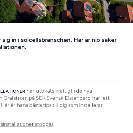
er sig in i solcellsbranschen. Här är nio saker
allationen.
har utökats kraftigt i de nya
ALLATIONER
im Grafström på SEK Svensk Elstandard har lett
är är hans bästa tips till dig som installerar
lsinstallationer stoppas