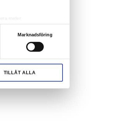
lera meter
ryck)
ljsektionen
. Du kan ändra
Marknadsföring
andahålla funktioner för
n information från din enhet
 tur kombinera informationen
TILLÅT ALLA
deras tjänster.