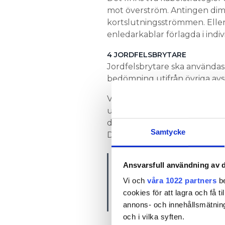
mot överström. Antingen dime
kortslutningsströmmen. Eller
enledarkablar förlagda i indiv
4 JORDFELSBRYTARE
Jordfelsbrytare ska användas 
bedömning utifrån övriga avsni
Välj rätt typ av jordfelsbryt
uppbyggd. Typ B funkar alltid
det står i anvisningarna eller
Samtycke
DC- och AC-sidan.
– Då ska den vakne 
Ansvarsfull användning av d
solpanelerna är utf
Vi och
våra 1022 partners
be
inte ska skyddsjord
cookies för att lagra och få t
funktionsutjämnas
annons- och innehållsmätning
och i vilka syften.