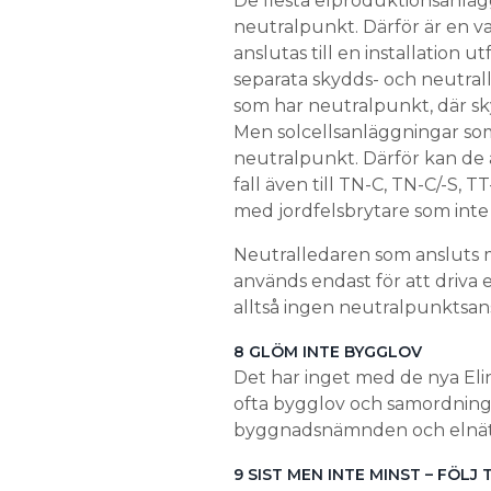
De flesta elproduktionsanläg
neutralpunkt. Därför är en va
anslutas till en installation
separata skydds- och neutral
som har neutralpunkt, där sk
Men solcellsanläggningar som
neutralpunkt. Därför kan de an
fall även till TN-C, TN-C/-S, T
med jordfelsbrytare som inte 
Neutralledaren som ansluts m
används endast för att driva
alltså ingen neutralpunktsan
8 GLÖM INTE BYGGLOV
Det har inget med de nya Elin
ofta bygglov och samordning
byggnadsnämnden och elnätf
9 SIST MEN INTE MINST – FÖLJ