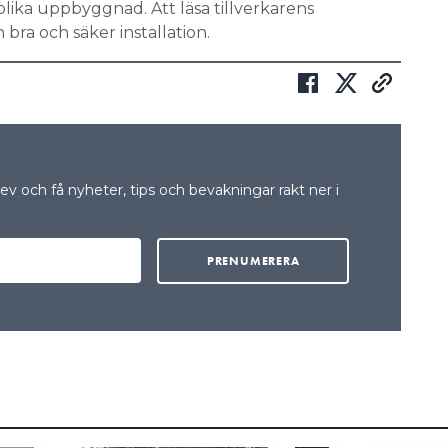
lika uppbyggnad. Att läsa tillverkarens
bra och säker installation.
v och få nyheter, tips och bevakningar rakt ner i