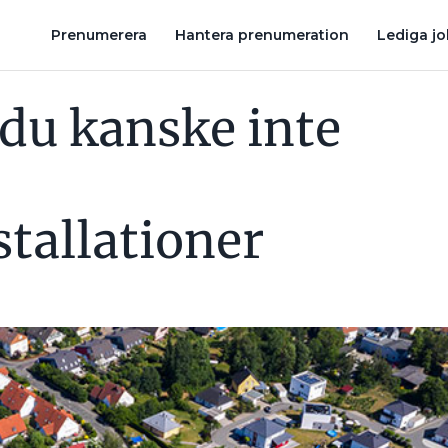
ATIONER
ELEKTRIKERN OM DUBBELT BATTERIPRIS: ”AKTUELLT TIT
Prenumerera
Hantera prenumeration
Lediga j
 du kanske inte
stallationer