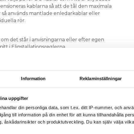
nsioneras kablarna så att de tål den maximala
 så används mantlade enledarkablar eller
iduella rör.
om det står i anvisningarna eller efter egen
tt i Elinstallationsreglerna.
are beroende på hur solcellanläggningen är
. Typ A är billigare men får endast användas när
 när växelriktaren minst har enkel isolering mellan
Information
Reklaminställningar
installatören tänka ”jaha,
ina uppgifter
örda som elmateriel av klass II som
handlar din personliga data, som t.ex. ditt IP-nummer, och anv
as eller skyddsutjämnas. Då ska de
illgång till information på din enhet för att kunna tillhandahålla pe
!
”
, åskådarinsikter och produktutveckling. Du kan själv välja vilk