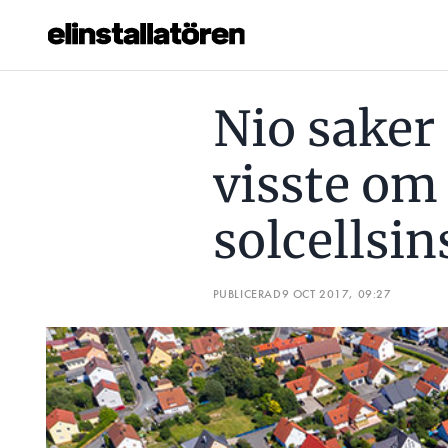
NIO SAKER DU KANSKE INTE VISSTE OM SOLCELLSINSTALL
Nio saker
Prenumerera
visste om
Hantera prenumeration
solcellsin
Lediga jobb
Annonsera
PUBLICERAD
9 OCT 2017, 09:27
Läs E-tidningen
Om tidningen
Kontakt
Personuppgifter