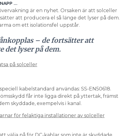
KNAPP …
sövervakning är en nyhet. Orsaken är att solceller
tsätter att producera el så länge det lyser på dem.
rma om ett isolationsfel uppstår.
rånkopplas – de fortsätter att
e det lyser på dem.
atsa på solceller
n speciell kabelstandard användas: SS-EN50618.
msskydd får inte ligga direkt på yttertak, främst
dem skyddade, exempelvis i kanal.
nar för felaktiga installationer av solceller
 att välja på för DC-kablar som inte är skyddade