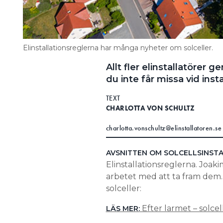
Elinstallationsreglerna har många nyheter om solceller.
Allt fler elinstallatörer g
du inte får missa vid inst
TEXT
CHARLOTTA VON SCHULTZ
charlotta.vonschultz@elinstallatoren.se
AVSNITTEN OM SOLCELLSINST
Elinstallationsreglerna. Joak
arbetet med att ta fram dem. H
solceller:
Efter larmet – solcel
LÄS MER: