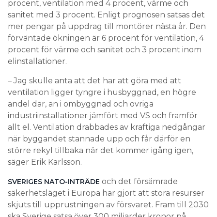
procent, ventilation med 4 procent, värme och
sanitet med 3 procent. Enligt prognosen satsas det
mer pengar på uppdrag till montörer nästa år. Den
förväntade ökningen är 6 procent för ventilation, 4
procent för värme och sanitet och 3 procent inom
elinstallationer.
– Jag skulle anta att det har att göra med att
ventilation ligger tyngre i husbyggnad, en högre
andel där, än i ombyggnad och övriga
industriinstallationer jämfört med VS och framför
allt el. Ventilation drabbades av kraftiga nedgångar
när byggandet stannade upp och får därför en
större rekyl tillbaka när det kommer igång igen,
säger Erik Karlsson.
och det försämrade
SVERIGES NATO-INTRÄDE
säkerhetsläget i Europa har gjort att stora resurser
skjuts till upprustningen av försvaret. Fram till 2030
ska Sverige satsa över 300 miljarder kronor på