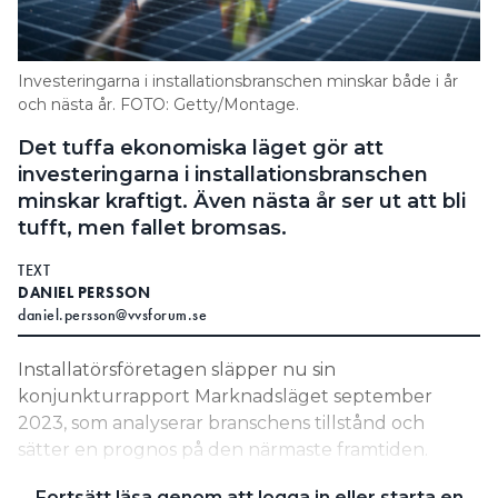
Search for:
Investeringarna i installationsbranschen minskar både i år
och nästa år. FOTO: Getty/Montage.
SEARCH
Det tuffa ekonomiska läget gör att
investeringarna i installationsbranschen
minskar kraftigt. Även nästa år ser ut att bli
tufft, men fallet bromsas.
TEXT
DANIEL PERSSON
daniel.persson@vvsforum.se
Installatörsföretagen släpper nu sin
konjunkturrapport Marknadsläget september
2023, som analyserar branschens tillstånd och
sätter en prognos på den närmaste framtiden.
Enligt rapporten väntas investeringarna i
Fortsätt läsa genom att logga in eller starta en