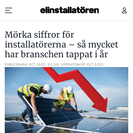
MÖRKA SIFFROR FÖR INSTALLATÖRERNA – SÅ MYCKET HAR BRANSCHEN TAPPAT I ÅR
Mörka siffror för
Prenumerera
installatörerna – så mycket
har branschen tappat i år
Hantera prenumeration
PUBLICERAD
6 OCT 2023, 05:30
| UPPDATERAD
9 OCT 2023
Lediga jobb
Annonsera
Läs E-tidningen
Om tidningen
Kontakt
Personuppgifter