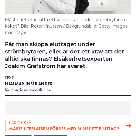
37, i avsnitt åtta förutsättningarna för
fyllningsmassor i kabelgravar.
Måste det alltid sitta ett vägguttag under strömbrytaren i
Av detta avsnitt framgår att:
köket? Bild: Peter Knutson / Bakgrundsbild: Getty images
(montage)
”För att förebygga skador ska kringfyllningen
närmast kabeln ha en maximal kornstorlek av 8
Får man skippa eluttaget under
mm som är fri från skarpa stenar. Denna
strömbrytaren, eller är det ett krav att det
kringfyllning ska helt omge kabeln”.
alltid ska finnas? Elsäkerhetsexperten
Joakim Grafström har svaret.
Det är lämpligt att använda kabelskydd när
fyllningsmassan är av ett sådant slag att till
TEXT
HJALMAR INSULANDER
exempel tjälskott kan medföra att fyllningsmassan
hjalmar.insulander@in.se
skadar kablaget.
LÄS OCKSÅ:
MÅSTE UTEPLATSEN FÖRSES MED MINST ETT ELUTTAG?