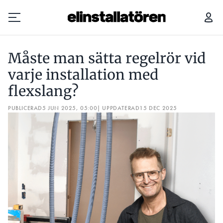
MÅSTE MAN SÄTTA REGELRÖR VID VARJE INSTALLATION MED FLEXSLANG?
Måste man sätta regelrör vid
Prenumerera
varje installation med
flexslang?
Hantera prenumeration
PUBLICERAD
5 JUN 2025, 05:00
| UPPDATERAD
15 DEC 2025
Lediga jobb
Annonsera
Läs E-tidningen
Om tidningen
Kontakt
Personuppgifter