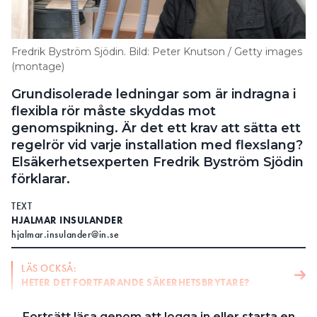
Search for:
Fredrik Byström Sjödin. Bild: Peter Knutson / Getty images
(montage)
SEARCH
Grundisolerade ledningar som är indragna i
flexibla rör måste skyddas mot
genomspikning. Är det ett krav att sätta ett
regelrör vid varje installation med flexslang?
Elsäkerhetsexperten Fredrik Byström Sjödin
förklarar.
TEXT
HJALMAR INSULANDER
hjalmar.insulander@in.se
LÄS OCKSÅ:
HETER DET FORTFARANDE SÄKERHETSBRYTARE?
LÄS OCKSÅ:
Fortsätt läsa genom att logga in eller starta en