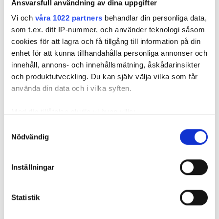
Ansvarsfull användning av dina uppgifter
Vi och
våra 1022 partners
behandlar din personliga data,
som t.ex. ditt IP-nummer, och använder teknologi såsom
cookies för att lagra och få tillgång till information på din
Måste kablar alltid ligga i rör
enhet för att kunna tillhandahålla personliga annonser och
innehåll, annons- och innehållsmätning, åskådarinsikter
– om de går i stenig mark?
och produktutveckling. Du kan själv välja vilka som får
använda din data och i vilka syften.
PUBLICERAD
11 DEC 2025, 05:51
| UPPDATERAD
15 DEC 2025
Med din tillåtelse skulle vi även vilja:
Samla in information om din geografiska plats
Samtyckesval
Nödvändig
som kan ha en noggrannhet på upp till flera meter
Identifiera din enhet genom att aktivt skanna den
för specifika kännetecken (fingeravtryck)
Inställningar
Ta reda på mer om hur dina personliga uppgifter
behandlas och ställ in dina preferenser i
detaljsektionen
.
Statistik
Du kan ändra eller dra tillbaka ditt samtycke när som
helst från cookie-förklaringen.