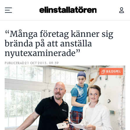
“MÅNGA FÖRETAG KÄNNER SIG BRÄNDA PÅ ATT ANSTÄLLA NYUTEXAMINERADE”
“Många företag känner sig
Prenumerera
brända på att anställa
nyutexaminerade”
Hantera prenumeration
PUBLICERAD
21 OCT 2015, 09:59
Lediga jobb
Annonsera
Läs E-tidningen
Om tidningen
Kontakt
Personuppgifter