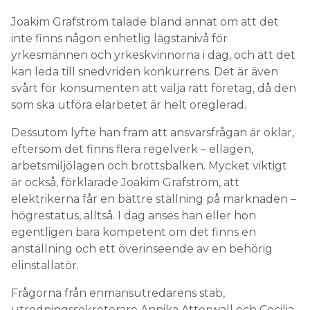
Joakim Grafström talade bland annat om att det
inte finns någon enhetlig lägstanivå för
yrkesmännen och yrkeskvinnorna i dag, och att det
kan leda till snedvriden konkurrens. Det är även
svårt för konsumenten att välja rätt företag, då den
som ska utföra elarbetet är helt oreglerad.
Dessutom lyfte han fram att ansvarsfrågan är oklar,
eftersom det finns flera regelverk – ellagen,
arbetsmiljölagen och brottsbalken. Mycket viktigt
är också, förklarade Joakim Grafström, att
elektrikerna får en bättre ställning på marknaden –
högrestatus, alltså. I dag anses han eller hon
egentligen bara kompetent om det finns en
anställning och ett överinseende av en behörig
elinstallatör.
Frågorna från enmansutredarens stab,
utredningssekreterare Annika Atterwall och Cecilia