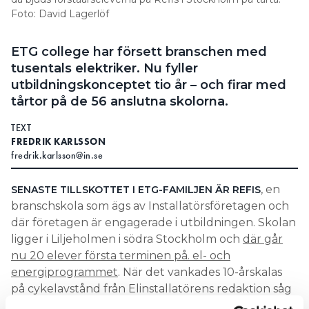
Foto: David Lagerlöf
ETG college har försett ­branschen med
tusentals ­elektriker. Nu fyller
utbildningskonceptet tio år – och firar med
tårtor på de 56 anslutna skolorna.
TEXT
FREDRIK KARLSSON
fredrik.karlsson@in.se
, en
SENASTE TILLSKOTTET I ETG-FAMILJEN ÄR REFIS
branschskola som ägs av Installatörsföretagen och
där företagen är engagerade i utbildningen. Skolan
ligger i Liljeholmen i södra Stockholm och
där går
nu 20 elever första terminen på. el- och
energiprogrammet
. När det vankades 10-årskalas
på cykelavstånd från Elinstallatörens redaktion såg
chefredaktören till att hålla sig framme för att få en