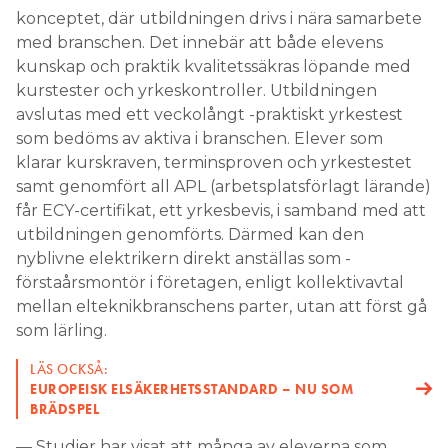
konceptet, där utbildningen drivs i nära samarbete
med branschen. Det innebär att både elevens
kunskap och praktik kvalitetssäkras löpande med
kurstester och yrkeskontroller. Utbildningen
avslutas med ett veckolångt -praktiskt yrkestest
som bedöms av aktiva i branschen. Elever som
klarar kurskraven, terminsproven och yrkestestet
samt genomfört all APL (arbetsplatsförlagt lärande)
får ECY-certifikat, ett yrkesbevis, i samband med att
utbildningen genomförts. Därmed kan den
nyblivne elektrikern direkt anställas som -
förstaårsmontör i företagen, enligt kollektivavtal
mellan elteknikbranschens parter, utan att först gå
som lärling.
LÄS OCKSÅ:
EUROPEISK ELSÄKERHETSSTANDARD – NU SOM
BRÄDSPEL
— Studier har visat att många av eleverna som