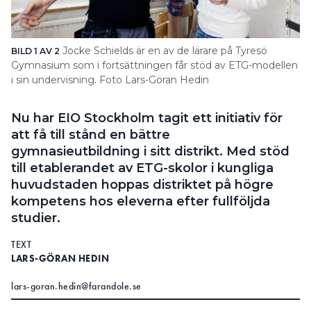
Search for:
Jocke Schields är en av de lärare på Tyresö
BILD 1 AV 2
BI
Gymnasium som i fortsättningen får stöd av ETG-modellen
gy
i sin undervisning. Foto Lars-Göran Hedin
SEARCH
Nu har EIO Stockholm tagit ett initiativ för
att få till stånd en bättre
gymnasieutbildning i sitt distrikt. Med stöd
till etablerandet av ETG-skolor i kungliga
huvudstaden hoppas distriktet på högre
kompetens hos eleverna efter fullföljda
studier.
TEXT
LARS-GÖRAN HEDIN
lars-goran.hedin@farandole.se