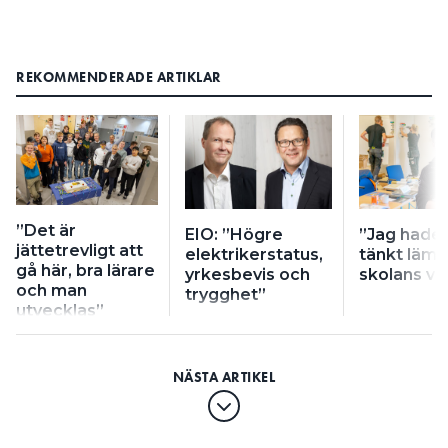
REKOMMENDERADE ARTIKLAR
”Det är
EIO: ”Högre
”Jag hade 
jättetrevligt att
elektrikerstatus,
tänkt läm
gå här, bra lärare
yrkesbevis och
skolans vä
och man
trygghet”
utvecklas”