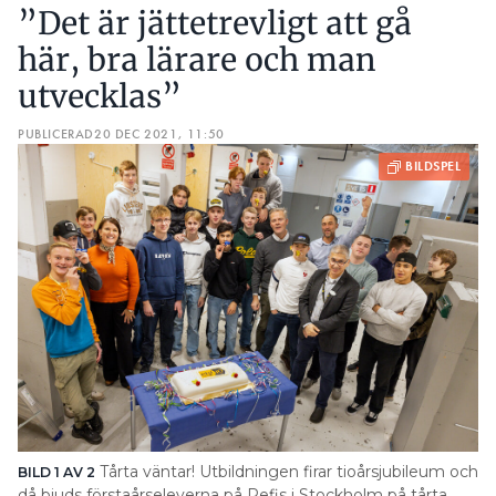
”Det är jättetrevligt att gå
här, bra lärare och man
utvecklas”
PUBLICERAD
20 DEC 2021, 11:50
Tårta väntar! Utbildningen firar tioårsjubileum och
BILD 1 AV 2
BI
då bjuds förstaårseleverna på Refis i Stockholm på tårta.
La