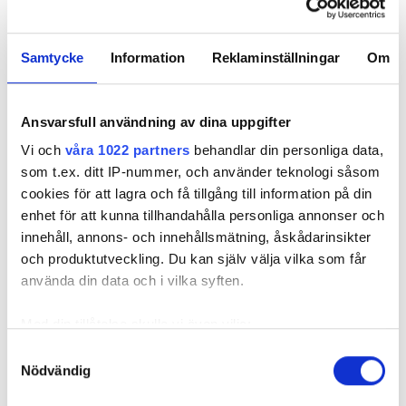
bit prinsesstårta och lite snack med elever och
personal.
Samtycke
Information
Reklaminställningar
Om
MER UTBILDNINGSRELATERAT:
LÄTTARE TA CERT SOM ELTERMOGRAFÖR
Ansvarsfull användning av dina uppgifter
SKOLELEVER PÅ INGÅNG?
SÅ BLIR DU EN SUPERMENTOR FÖR EL-PRAKTIKANTER
Vi och
våra 1022 partners
behandlar din personliga data,
som t.ex. ditt IP-nummer, och använder teknologi såsom
—
cookies för att lagra och få tillgång till information på din
enhet för att kunna tillhandahålla personliga annonser och
innehåll, annons- och innehållsmätning, åskådarinsikter
och produktutveckling. Du kan själv välja vilka som får
använda din data och i vilka syften.
Med din tillåtelse skulle vi även vilja:
Samla in information om din geografiska plats
Samtyckesval
Nödvändig
som kan ha en noggrannhet på upp till flera meter
Identifiera din enhet genom att aktivt skanna den