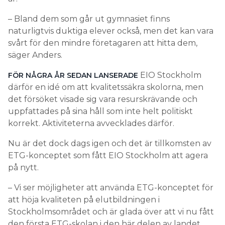
– Bland dem som går ut gymnasiet finns
naturligtvis duktiga elever också, men det kan vara
svårt för den mindre företagaren att hitta dem,
säger Anders.
EIO Stockholm
FÖR NÅGRA ÅR SEDAN
LANSERADE
därför en idé om att kvalitetssäkra skolorna, men
det försöket visade sig vara resurskrävande och
uppfattades på sina håll som inte helt politiskt
korrekt. Aktiviteterna avvecklades därför.
Nu är det dock dags igen och det är tillkomsten av
ETG-konceptet som fått EIO Stockholm att agera
på nytt.
– Vi ser möjligheter att använda ETG-konceptet för
att höja kvaliteten på elutbildningen i
Stockholmsområdet och är glada över att vi nu fått
den första ETG-skolan i den här delen av landet.