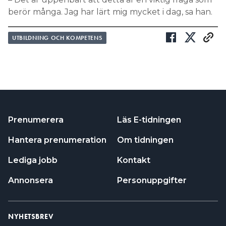
berör många. Jag har lärt mig mycket i dag, sa han.
UTBILDNING OCH KOMPETENS
Prenumerera
Läs E-tidningen
Hantera prenumeration
Om tidningen
Lediga jobb
Kontakt
Annonsera
Personuppgifter
NYHETSBREV