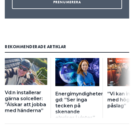
REKOMMENDERADE ARTIKLAR
FÖR PRENU
Vd:n installerar
Energimyndighetens
”Vi kan int
gärna solceller:
gd: ”Ser inga
med höga
”Älskar att jobba
tecken på
påslag”
med händerna”
skenande
elpriser i vinter”