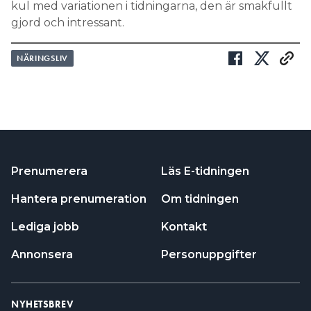
kul med variationen i tidningarna, den är smakfullt
gjord och intressant.
NÄRINGSLIV
Prenumerera
Läs E-tidningen
Hantera prenumeration
Om tidningen
Lediga jobb
Kontakt
Annonsera
Personuppgifter
NYHETSBREV