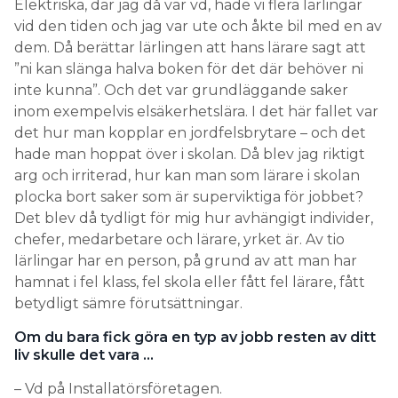
Elektriska, där jag då var vd, hade vi flera lärlingar
vid den tiden och jag var ute och åkte bil med en av
dem. Då berättar lärlingen att hans lärare sagt att
”ni kan slänga halva boken för det där behöver ni
inte kunna”. Och det var grundläggande saker
inom exempelvis elsäkerhetslära. I det här fallet var
det hur man kopplar en jordfelsbrytare – och det
hade man hoppat över i skolan. Då blev jag riktigt
arg och irriterad, hur kan man som lärare i skolan
plocka bort saker som är superviktiga för jobbet?
Det blev då tydligt för mig hur avhängigt individer,
chefer, medarbetare och lärare, yrket är. Av tio
lärlingar har en person, på grund av att man har
hamnat i fel klass, fel skola eller fått fel lärare, fått
betydligt sämre förutsättningar.
Om du bara fick göra en typ av jobb resten av ditt
liv skulle det vara …
– Vd på Installatörsföretagen.