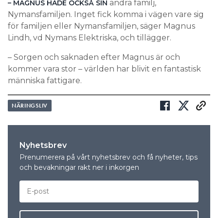
andra familj,
– MAGNUS HADE OCKSÅ SIN
Nymansfamiljen. Inget fick komma i vägen vare sig
för familjen eller Nymansfamiljen, säger Magnus
Lindh, vd Nymans Elektriska, och tillägger.
– Sorgen och saknaden efter Magnus är och
kommer vara stor – världen har blivit en fantastisk
människa fattigare.
NÄRINGSLIV
Nyhetsbrev
Prenumerera på vårt nyhetsbrev och få nyheter, tips
och bevakningar rakt ner i inkorgen