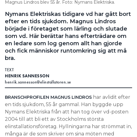
Magnus Lindros blev 55 år. Foto: Nymans Elektriska.
Search for:
Nymans Elektriskas tidigare vd har gått bort
efter en tids sjukdom. Magnus Lindros
började i företaget som lärling och slutade
som vd. Här berättar hans efterträdare om
SEARCH
en ledare som log genom allt han gjorde
och fick människor runtomkring sig att må
bra.
TEXT
HENRIK SANNESSON
henrik.sannesson@elinstallatoren.se
har avlidit efter
BRANSCHPROFILEN MAGNUS LINDROS
en tids sjukdom, 55 år gammal. Han byggde upp
Nymans Elektriska från att han tog över vd-posten
2004 till att bli ett av Stockholms största
elinstallationsföretag. Hyllningarna har strömmat in,
många är de som skriver om sina möten med