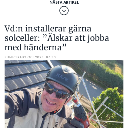
Vd:n installerar gärna
solceller: ”Älskar att jobba
med händerna”
PUBLICERAD
2 OCT 2025, 07:30