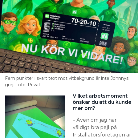
Fem punkter i svart text mot vitbakgrund är inte Johnnys
grej. Foto: Privat
Vilket arbetsmoment
önskar du att du kunde
mer om?
– Även om jag har
väldigt bra pejl på
Installatörsföretagen är