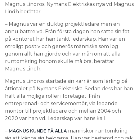
Magnus Lindros. Nymans Elektriskas nya vd Magnus
Lindh berättar.
– Magnus var en duktig projektledare men en
ännu bättre vd. Från första dagen han satte sin fot
på kontoret har han tänkt ledarskap. Han var en
otroligt positiv och generös människa som log
genom allt han gjorde och var mån om att alla
runtomkring honom skulle må bra, berättar
Magnus Lindh.
Magnus Lindros startade sin karriär som lärling på
åttiotalet på Nymans Elektriska. Sedan dess har han
haft alla möjliga roller i företaget. Från
entreprenad- och servicemontör, via ledande
montör till projektledare och mellan 2004 och
2020 var han vd. Ledarskap var hans kall.
–
människor runtomkring
MAGNUS KUNDE FÅ ALLA
sig att känna sig bekväma. Han var bestämd och rak