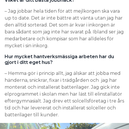
Vilket är ditt bästa jobbhack?
– Jag jobbar hela tiden för att mejlkorgen ska vara
up to date. Det är inte bättre att vänta utan jag har
den alltid sorterad. Det som är kvar i inkorgen är
bara sådant som jag inte har svarat på. Ibland ser jag
medarbetare och kompisar som har alldeles för
mycket i sin inkorg.
Hur mycket hantverksmässiga arbeten har du
gjort i ditt eget hus?
– Hemma gör i princip allt, jag älskar att jobba med
händerna, snickrar, fixar i trädgården och jag har
monterat och installerat batterilager. Jag gick inte
elprogrammet i skolan men har läst till elinstallatör
eftergymnasialt. Jag drev ett solcellsföretag i tre års
tid och har levererat och installerat solceller och
batterilager till kunder.