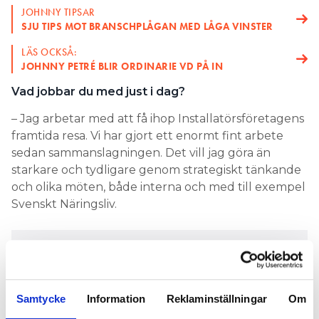
JOHNNY TIPSAR
SJU TIPS MOT BRANSCHPLÅGAN MED LÅGA VINSTER
LÄS OCKSÅ:
JOHNNY PETRÉ BLIR ORDINARIE VD PÅ IN
Vad jobbar du med just i dag?
– Jag arbetar med att få ihop Installatörsföretagens
framtida resa. Vi har gjort ett enormt fint arbete
sedan sammanslagningen. Det vill jag göra än
starkare och tydligare genom strategiskt tänkande
och olika möten, både interna och med till exempel
Svenskt Näringsliv.
JOHNNY PETRÉ
54.
ÅLDER:
Samtycke
Information
Reklaminställningar
Om
Fru och två söner.
FAMILJ:
Villa utanför Ystad.
BOR: