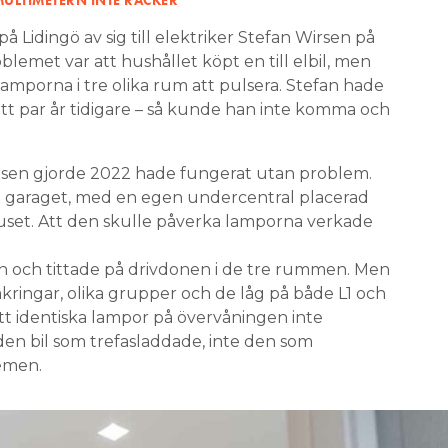
Lidingö av sig till elektriker Stefan Wirsen på
blemet var att hushållet köpt en till elbil, men
amporna i tre olika rum att pulsera. Stefan hade
 ett par år tidigare – så kunde han inte komma och
irsen gjorde 2022 hade fungerat utan problem.
i garaget, med en egen undercentral placerad
uset. Att den skulle påverka lamporna verkade
n och tittade på drivdonen i de tre rummen. Men
 säkringar, olika grupper och de låg på både L1 och
tt identiska lampor på övervåningen inte
den bil som trefasladdade, inte den som
emen.