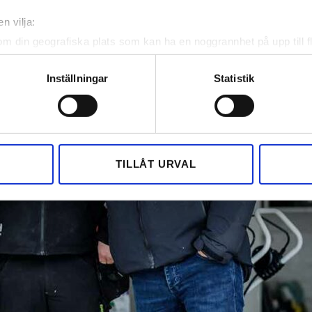
n vilja:
om din geografiska plats som kan ha en noggrannhet på upp till f
genom att aktivt skanna den för specifika kännetecken (fingeravt
rsonliga uppgifter behandlas och ställ in dina preferenser i
deta
Inställningar
Statistik
ke när som helst från cookie-förklaringen.
e för att anpassa innehållet och annonserna till användarna, tillh
vår trafik. Vi vidarebefordrar även sådana identifierare och anna
nnons- och analysföretag som vi samarbetar med. Dessa kan i sin
TILLÅT URVAL
har tillhandahållit eller som de har samlat in när du har använt 