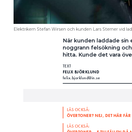
Elektrikern Stefan Wirsen och kunden Lars Sterner vid la
När kunden laddade sin el
noggrann felsökning och 
hitta. Kunde det vara öv
TEXT
FELIX BJÖRKLUND
felix.bjorklund@in.se
LÄS OCKSÅ:
ÖVERTONER? NEJ, DET HÄR FÅR
LÄS OCKSÅ:
ÖVERTONER – 5 TILLFÄLLEN DÅ 