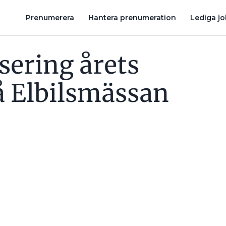
VAR DET ÖVERTONER FRÅN ELBILEN SOM FICK LAMPORNA ATT BLI
Prenumerera
Hantera prenumeration
Lediga j
sering årets
å Elbilsmässan