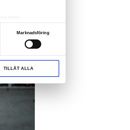
lera meter
ryck)
ljsektionen
. Du kan ändra
Marknadsföring
andahålla funktioner för
n information från din enhet
 tur kombinera informationen
TILLÅT ALLA
deras tjänster.