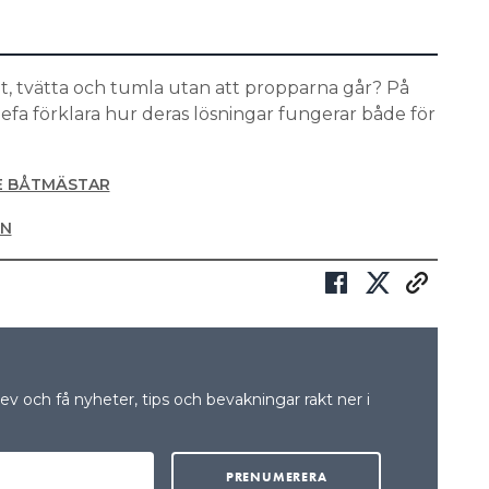
at, tvätta och tumla utan att propparna går? På
Defa förklara hur deras lösningar fungerar både för
E BÅTMÄSTAR
ON
v och få nyheter, tips och bevakningar rakt ner i