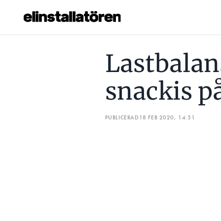
LASTBALANSERING ÅRETS SNACKIS PÅ ELBILSMÄSSAN
Lastbalan
Prenumerera
snackis p
Hantera prenumeration
Lediga jobb
PUBLICERAD
18 FEB 2020, 14:51
Annonsera
Läs E-tidningen
Om tidningen
Kontakt
Personuppgifter