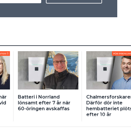
NTER
FÖR PRENUM
här
Batteri i Norrland
Chalmersforskare
vid
lönsamt efter 7 år när
Därför dör inte
60-öringen avskaffas
hembatteriet plöts
efter 10 år