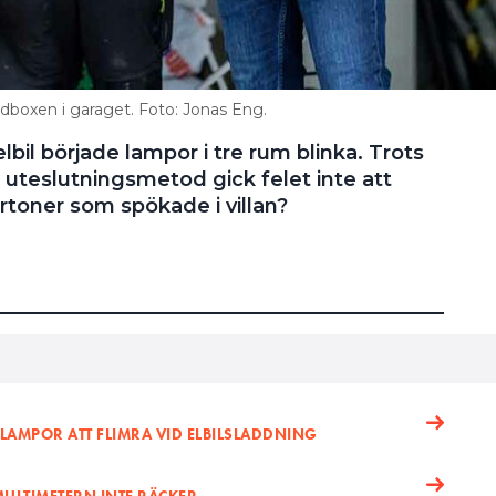
ddboxen i garaget. Foto: Jonas Eng.
bil började lampor i tre rum blinka. Trots
uteslutningsmetod gick felet inte att
ertoner som spökade i villan?
 LAMPOR ATT FLIMRA VID ELBILSLADDNING
MULTIMETERN INTE RÄCKER