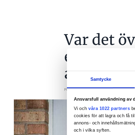
Var det ö
elbilen s
att blinka
Samtycke
PUBLICERAD
23 FEB 2026, 05:58
Ansvarsfull användning av d
Vi och
våra 1022 partners
be
cookies för att lagra och få t
annons- och innehållsmätning
och i vilka syften.