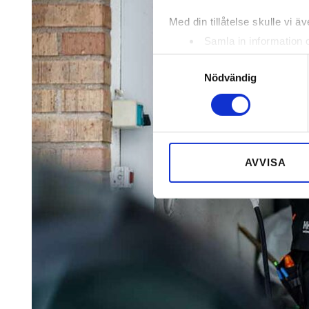
Med din tillåtelse skulle vi äve
Samla in information 
Identifiera din enhet 
Samtyckesval
Ta reda på mer om hur dina pe
Nödvändig
eller dra tillbaka ditt samtyc
Vi använder enhetsidentifierar
sociala medier och analysera 
till de sociala medier och a
AVVISA
med annan information som du 