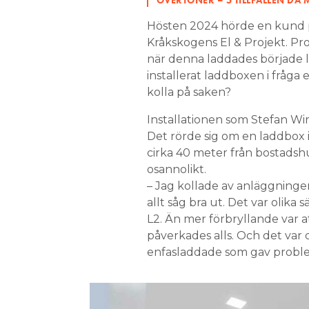
Hösten 2024 hörde en kund på 
Kråkskogens El & Projekt. Pro
när denna laddades började l
installerat laddboxen i fråga
kolla på saken?
Installationen som Stefan W
Det rörde sig om en laddbox 
cirka 40 meter från bostadsh
osannolikt.
– Jag kollade av anläggninge
allt såg bra ut. Det var olika
L2. Än mer förbryllande var a
påverkades alls. Och det var 
enfasladdade som gav probl