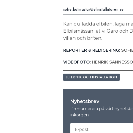
sofie.batmastar@elinstallatoren.se
Kan du ladda elbilen, laga m
Elbilsmässan lät vi Garo och 
villan och brf:en.
REPORTER & REDIGERING:
SOFI
VIDEOFOTO:
HENRIK SANNESS
ELTEKNIK OCH INSTALLATION
Nyhetsbrev
Prenumerera på vårt nyhetsbre
inkorgen