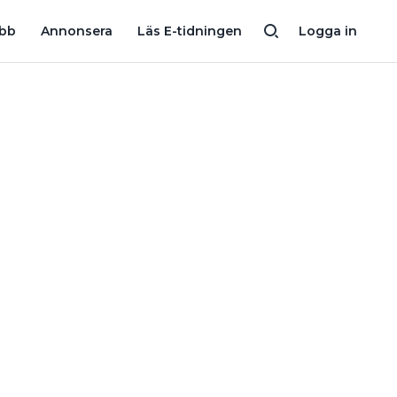
NKA?
ÖVERTONER? NEJ, DET HÄR FÅR LAMPOR ATT FLIMRA VID
obb
Annonsera
Läs E-tidningen
Logga in