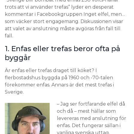
trots att vi använder trefas” lyder en desperat
kommentar i Facebookgruppen Inget elfel, men…
som väcker stort engagemang. Diskussionen visar
att valet av anslutning måste avgöras från fall till
fall.
1. Enfas eller trefas beror ofta på
byggår
Är enfas eller trefas draget till köket? I
flerbostadshus byggda på 1960 och -70-talen
förekommer enfas. Annars är det mest trefas i
Sverige.
– Jag ser fortfarande elfel då
och då – mest hällar som
levereras med anslutning för
enfas. Det fungerar sällan i
vanliga svenska uttag,