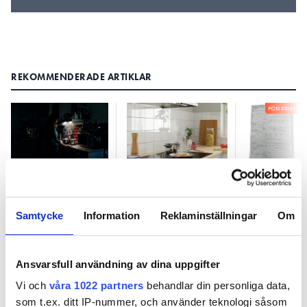
REKOMMENDERADE ARTIKLAR
FÖR PRENU
Induktionshäll
Ikeas ojordade
Fem frågo
släckte allt: ”Det
spishäll: ”Kändes
svar om
var lite läskigt”
konstigt”
uppdelnin
Samtycke
Information
Reklaminställningar
Om
trefasgrupp
enfaslaste
Ansvarsfull användning av dina uppgifter
Vi och
våra 1022 partners
behandlar din personliga data,
som t.ex. ditt IP-nummer, och använder teknologi såsom