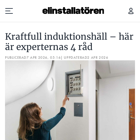
KRAFTFULL INDUKTIONSHÄLL – HÄR ÄR EXPERTERNAS 4 RÅD
Kraftfull induktionshäll – här
Prenumerera
är experternas 4 råd
PUBLICERAD
Hantera prenumeration
7 APR 2026, 05:16
| UPPDATERAD
2 APR 2026
Lediga jobb
Annonsera
Läs E-tidningen
Om tidningen
Kontakt
Personuppgifter