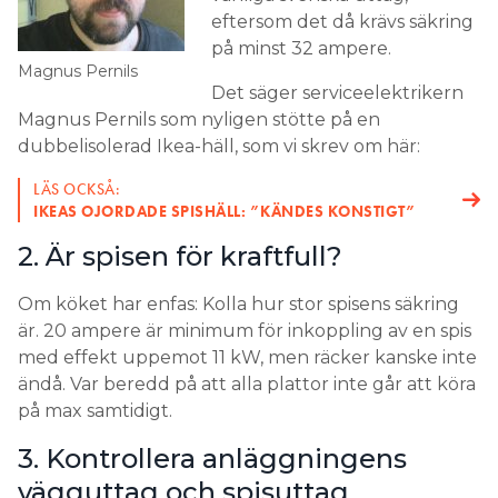
eftersom det då krävs säkring
på minst 32 ampere.
Magnus Pernils
Det säger serviceelektrikern
Magnus Pernils som nyligen stötte på en
dubbelisolerad Ikea-häll, som vi skrev om här:
LÄS OCKSÅ:
IKEAS OJORDADE SPISHÄLL: ”KÄNDES KONSTIGT”
2. Är spisen för kraftfull?
Om köket har enfas: Kolla hur stor spisens säkring
är. 20 ampere är minimum för inkoppling av en spis
med effekt uppemot 11 kW, men räcker kanske inte
ändå. Var beredd på att alla plattor inte går att köra
på max samtidigt.
3. Kontrollera anläggningens
vägguttag och spisuttag