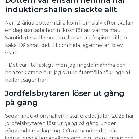
Dottern var ensam hemma när
induktionshällen släckte allt
När 12-åriga dottern Lilja kom hem själv efter skolan
en dag startade hon mikron för att värma mat.
Samtidigt skulle hon smälta smör på spisen till en
kaka. Då small det till och hela lägenheten blev
svart.
– Det var lite läskigt, men jag ringde mamma och
hon förklarade hur jag skulle återställa säkringen i
hallen, säger hon.
Jordfelsbrytaren löser ut gång
på gång
Sedan induktionshällen installerades julen 2025 har
jordfelsbrytaren löst ut gång på gång under
pågående matlagning. Oftast händer det när
induktionshällen används samtidigt som ugnen och