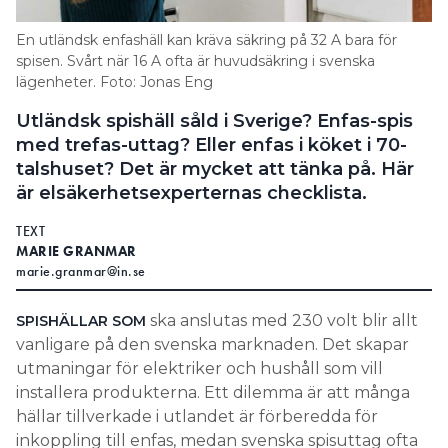
Search for:
En utländsk enfashäll kan kräva säkring på 32 A bara för
spisen. Svårt när 16 A ofta är huvudsäkring i svenska
lägenheter. Foto: Jonas Eng
Utländsk spishäll såld i Sverige? Enfas-spis
SEARCH
med trefas-uttag? Eller enfas i köket i 70-
talshuset? Det är mycket att tänka på. Här
är elsäkerhetsexperternas checklista.
TEXT
MARIE GRANMAR
marie.granmar@in.se
ska anslutas med 230 volt blir allt
SPISHÄLLAR SOM
vanligare på den svenska marknaden. Det skapar
utmaningar för elektriker och hushåll som vill
installera produkterna. Ett dilemma är att många
hällar tillverkade i utlandet är förberedda för
inkoppling till enfas, medan svenska spisuttag ofta