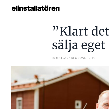
”KLART DET ÄR TREVLIGT ATT FÅ SÄLJA EGET ELMATERIAL”
”Klart det 
Prenumerera
sälja eget
Hantera prenumeration
Lediga jobb
PUBLICERAD
7 DEC 2023, 10:19
Annonsera
Läs E-tidningen
Om tidningen
Kontakt
Personuppgifter