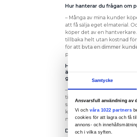
Hur hanterar du frågan om p
– Många av mina kunder köper 
att få sälja eget elmaterial. 
köper det av en hantverkare.
tillbaka helt utan kostnad fö
för att byta en dimmer kunde
på påslag, jag jämför ganska
Hur kan någon komma tillbak
är aktiv i sociala medier och
går det ihop?
Samtycke
– Jag jobbar inte så mycket. G
timmar. Jag tackar bara ja ti
Ansvarsfull användning av d
spottar i kök och badrum som 
Vi och
våra 1022 partners
be
kräver kontroll före idriftta
cookies för att lagra och få t
nu.
annons- och innehållsmätning
Du svarade på mitt meddela
och i vilka syften.