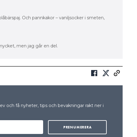
a blåbärspaj. Och pannkakor – vaniljsocker i smeten,
 mycket, men jag går en del.
v och få nyheter, tips och bevakningar rakt ner i