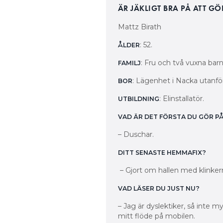
ÄR JÄKLIGT BRA PÅ ATT G
Mattz Birath
: 52.
ÅLDER
: Fru och två vuxna barn
FAMILJ
: Lägenhet i Nacka utanfö
BOR
: Elinstallatör.
UTBILDNING
VAD ÄR DET FÖRSTA DU GÖR 
– Duschar.
DITT SENASTE HEMMAFIX?
– Gjort om hallen med klinker
VAD LÄSER DU JUST NU?
– Jag är dyslektiker, så inte 
mitt flöde på mobilen.