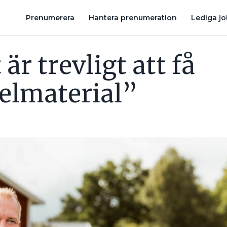
”FÖRETAGEN MÅSTE FÅ UPP TIMPRISERNA”
ELMATERIAL B
Prenumerera
Hantera prenumeration
Lediga j
är trevligt att få
 elmaterial”