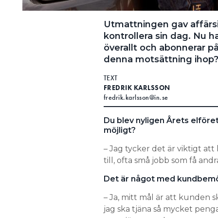
Utmattningen gav affärsi
kontrollera sin dag. Nu h
överallt och abonnerar p
denna motsättning ihop
TEXT
FREDRIK KARLSSON
fredrik.karlsson@in.se
Du blev nyligen Årets elföre
möjligt?
– Jag tycker det är viktigt at
till, ofta små jobb som få andra
Det är något med kundbem
– Ja, mitt mål är att kunden s
jag ska tjäna så mycket penga