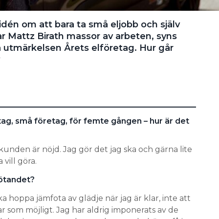
dén om att bara ta små eljobb och själv
ar Mattz Birath massor av arbeten, syns
å utmärkelsen Årets elföretag. Hur går
?
tag, små företag, för femte gången – hur är det
t kunden är nöjd. Jag gör det jag ska och gärna lite
 vill göra.
ötandet?
ka hoppa jämfota av glädje när jag är klar, inte att
r som möjligt. Jag har aldrig imponerats av de