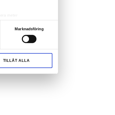
lera meter
ryck)
ljsektionen
. Du kan ändra
Marknadsföring
andahålla funktioner för
n information från din enhet
 tur kombinera informationen
TILLÅT ALLA
deras tjänster.