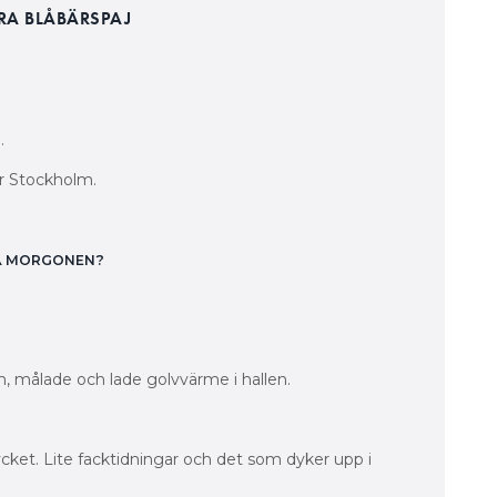
ÖRA BLÅBÄRSPAJ
.
r Stockholm.
PÅ MORGONEN?
n, målade och lade golvvärme i hallen.
mycket. Lite facktidningar och det som dyker upp i