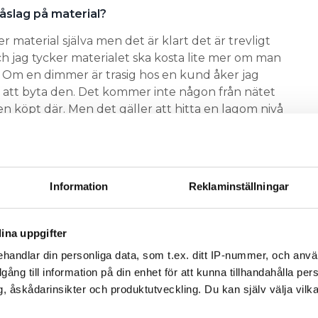
åslag på material?
material själva men det är klart det är trevligt
Och jag tycker materialet ska kosta lite mer om man
 Om en dimmer är trasig hos en kund åker jag
r att byta den. Det kommer inte någon från nätet
n köpt där. Men det gäller att hitta en lagom nivå
 mycket med vad andra tar betalt.
a från en utmattning med flera jobb per dag, du
 syns överallt. Plus jobbar extra som fotograf. Hur
Information
Reklaminställningar
ör jag fyra jobb på en dag så är det ju bara fyra
ll jobb som tar max en timme, utom om det är
ina uppgifter
kan ta lite längre tid och byte av elcentral som
handlar din personliga data, som t.ex. ditt IP-nummer, och anv
gning. Men mycket annat jag gör går på automatik
illgång till information på din enhet för att kunna tillhandahålla pe
, åskådarinsikter och produktutveckling. Du kan själv välja vilk
nde inom 10 sekunder.