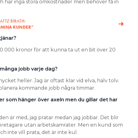
h har inga stora omkostnader men behöver få in
ATTZ BIRATH:
A MINA KUNDER”
tjänar?
80 000 kronor för att kunna ta ut en bit över 20
å många jobb varje dag?
ycket heller. Jag är oftast klar vid elva, halv tolv.
 planera kommande jobb några timmar.
er som hänger över axeln men du gillar det har
den är med, jag pratar medan jag jobbar. Det blir
företagare utan arbetskamrater. Men en kund som
ch inte vill prata, det är inte kul.