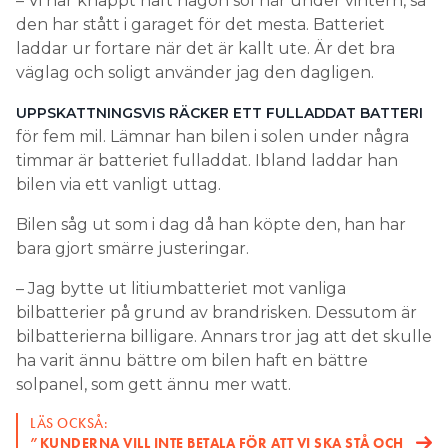
– Vi har knappt haft någon sol här under vintern, så
den har stått i garaget för det mesta. Batteriet
laddar ur fortare när det är kallt ute. Är det bra
väglag och soligt använder jag den dagligen.
UPPSKATTNINGSVIS RÄCKER ETT FULLADDAT BATTERI
för fem mil. Lämnar han bilen i solen under några
timmar är batteriet fulladdat. Ibland laddar han
bilen via ett vanligt uttag.
Bilen såg ut som i dag då han köpte den, han har
bara gjort smärre justeringar.
– Jag bytte ut litiumbatteriet mot vanliga
bilbatterier på grund av brandrisken. Dessutom är
bilbatterierna billigare. Annars tror jag att det skulle
ha varit ännu bättre om bilen haft en bättre
solpanel, som gett ännu mer watt.
LÄS OCKSÅ:
”KUNDERNA VILL INTE BETALA FÖR ATT VI SKA STÅ OCH