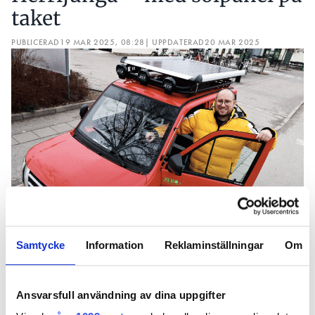
taket
PUBLICERAD
19 MAR 2025, 08:28
| UPPDATERAD
20 MAR 2025
Samtycke
Information
Reklaminställningar
Om
Stephens mopedbil drivs av en solpanel på taket. Bild:
Mandus Örarbäck, Borås tidning
Ansvarsfull användning av dina uppgifter
Stephen York från Herrljunga införskaffade