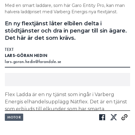
Med en smart laddare, som här Garo Entity Pro, kan man
halvera laddpriset med Varberg Energis nya flextjänst.
En ny flextjänst låter elbilen delta i
stödtjänster och dra in pengar till sin ägare.
Det här är det som krävs.
TEXT
LARS-GÖRAN HEDIN
lars-goran.hedin@farandole.se
Flex Ladda är en ny tjänst som ingår i Varberg
Energis elhandelsupplägg Nätflex. Det är en tjänst
som erbjuds till elkunder som har smarta
elbilsladdare – sådana som kan kommunicera via
MOTOR
nätet. De som skriver avtal om tjänsten medger att
Varberg Energi tillfälligt kan reducera laddningen