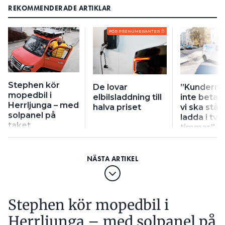
REKOMMENDERADE ARTIKLAR
FÖR PRENUMERANTER
Stephen kör
De lovar
”Kunderna v
mopedbil i
elbilsladdning till
inte betala
Herrljunga – med
halva priset
vi ska stå 
solpanel på
ladda i två
taket
timmar”
Stephen kör mopedbil i
Herrljunga – med solpanel på