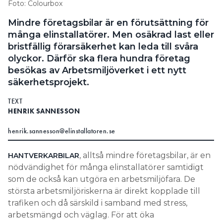
Foto: Colourbox
Search for:
Mindre företagsbilar är en förutsättning för
många elinstallatörer. Men osäkrad last eller
bristfällig förarsäkerhet kan leda till svåra
olyckor. Därför ska flera hundra företag
SEARCH
besökas av Arbetsmiljöverket i ett nytt
säkerhetsprojekt.
TEXT
HENRIK SANNESSON
henrik.sannesson@elinstallatoren.se
, alltså mindre företagsbilar, är en
HANTVERKARBILAR
nödvändighet för många elinstallatörer samtidigt
som de också kan utgöra en arbetsmiljöfara. De
största arbetsmiljöriskerna är direkt kopplade till
trafiken och då särskild i samband med stress,
arbetsmängd och väglag. För att öka