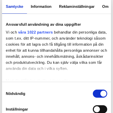
Samtycke
Information
Reklaminställningar
Om
Ansvarsfull användning av dina uppgifter
Gelbox – och 5
5 amatörmisstag
Fasskena e
andra sätt att
som orsakar
RQ i centra
Vi och
våra 1022 partners
behandlar din personliga data,
skydda
kondens i
utomhus?
som t.ex. ditt IP-nummer, och använder teknologi såsom
kopplingarna
kopplingarna
cookies för att lagra och få tillgång till information på din
mot kondens
enhet för att kunna tillhandahålla personliga annonser och
innehåll, annons- och innehållsmätning, åskådarinsikter
och produktutveckling. Du kan själv välja vilka som får
använda din data och i vilka syften.
Med din tillåtelse skulle vi även vilja:
Spark mans trick mot
Samla in information om din geografiska plats
Samtyckesval
kondens: ”brukar använda
Nödvändig
som kan ha en noggrannhet på upp till flera meter
Identifiera din enhet genom att aktivt skanna den
den överallt”
för specifika kännetecken (fingeravtryck)
Inställningar
PUBLICERAD
3 AUG 2026, 05:02
| UPPDATERAD
7 AUG 2026
Ta reda på mer om hur dina personliga uppgifter