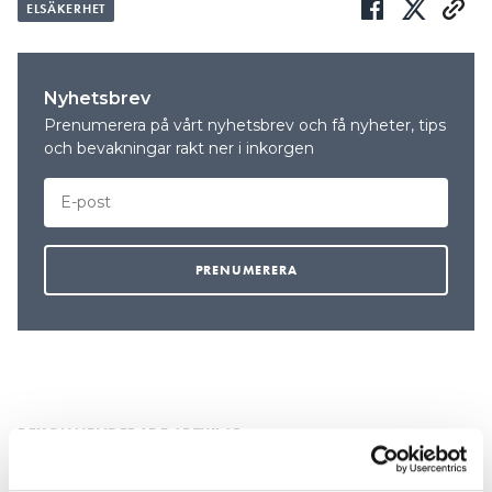
ELSÄKERHET
Nyhetsbrev
Prenumerera på vårt nyhetsbrev och få nyheter, tips
och bevakningar rakt ner i inkorgen
REKOMMENDERADE ARTIKLAR