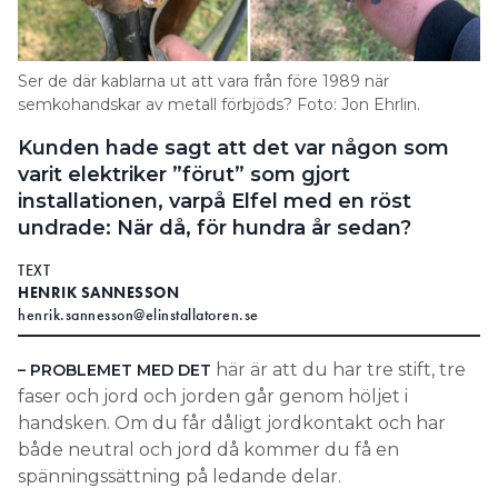
Search for:
Ser de där kablarna ut att vara från före 1989 när
semkohandskar av metall förbjöds? Foto: Jon Ehrlin.
SEARCH
Kunden hade sagt att det var någon som
varit elektriker ”förut” som gjort
installationen, varpå Elfel med en röst
undrade: När då, för hundra år sedan?
TEXT
HENRIK SANNESSON
henrik.sannesson@elinstallatoren.se
här är att du har tre stift, tre
– PROBLEMET MED DET
faser och jord och jorden går genom höljet i
handsken. Om du får dåligt jordkontakt och har
både neutral och jord då kommer du få en
spänningssättning på ledande delar.