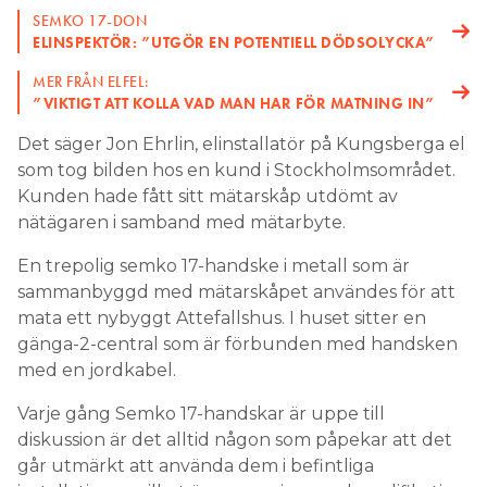
SEMKO 17-DON
ELINSPEKTÖR: ”UTGÖR EN POTENTIELL DÖDSOLYCKA”
MER FRÅN ELFEL:
”VIKTIGT ATT KOLLA VAD MAN HAR FÖR MATNING IN”
Det säger Jon Ehrlin, elinstallatör på Kungsberga el
som tog bilden hos en kund i Stockholmsområdet.
Kunden hade fått sitt mätarskåp utdömt av
nätägaren i samband med mätarbyte.
En trepolig semko 17-handske i metall som är
sammanbyggd med mätarskåpet användes för att
mata ett nybyggt Attefallshus. I huset sitter en
gänga-2-central som är förbunden med handsken
med en jordkabel.
Varje gång Semko 17-handskar är uppe till
diskussion är det alltid någon som påpekar att det
går utmärkt att använda dem i befintliga