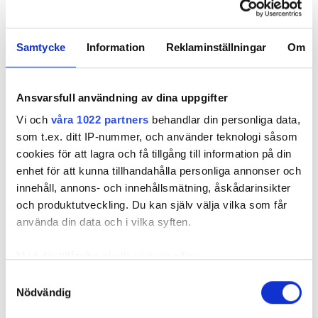
stor ödmjukhet så att kunder ska kunna hänga
med i den här förändringen.
Samtycke
Information
Reklaminställningar
Om
Hur gör ni med säkringsavgiften kommer ni
behålla den, innebär det inte att ni då tar betalt
för effekt två gånger?
Ansvarsfull användning av dina uppgifter
– Det är helt rätt att det blir så om den behålls. Det
Vi och
våra 1022 partners
behandlar din personliga data,
här ligger i projektet och något vi tittar på, men
som t.ex. ditt IP-nummer, och använder teknologi såsom
inget beslut är taget än. Dock är det lätt att förstå
cookies för att lagra och få tillgång till information på din
att det kommer att ses som att vi tar ut en dubbel
enhet för att kunna tillhandahålla personliga annonser och
avgift.
innehåll, annons- och innehållsmätning, åskådarinsikter
Vattenfall Eldistribution inför
och produktutveckling. Du kan själv välja vilka som får
effekttariffer senast 1 januari
använda din data och i vilka syften.
2027
Med din tillåtelse skulle vi även vilja:
Samla in information om din geografiska plats
Från Vattenfalls håll har man ännu så länge inte
Samtyckesval
Nödvändig
som kan ha en noggrannhet på upp till flera meter
kommunicerat hur och när effekttariffer kommer.
Identifiera din enhet genom att aktivt skanna den
På Elinstallatörens frågor får vi endast svaret: