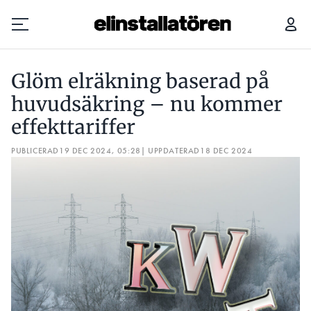
GLÖM ELRÄKNING BASERAD PÅ HUVUDSÄKRING – NU KOMMER EFFEKTTARIFFER
Glöm elräkning baserad på
Prenumerera
huvudsäkring – nu kommer
effekttariffer
Hantera prenumeration
PUBLICERAD
19 DEC 2024, 05:28
| UPPDATERAD
18 DEC 2024
Lediga jobb
Annonsera
Läs E-tidningen
Om tidningen
Kontakt
Personuppgifter