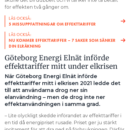
skulle det bli dubbelt och vi tänker inte ta betalt
för effekten två gånger om.
LÄS OCKSÅ:
5 MISSUPPFATTNINGAR OM EFFEKTTARIFFER
LÄS OCKSÅ:
NU KOMMER EFFEKTTARIFFER – 7 SAKER SOM SÄNKER
DIN ELRÄKNING
Göteborg Energi Elnät införde
effekttariffer mitt under elkrisen
När Göteborg Energi Elnät införde
effekttariffer mitt i elkrisen 2021 ledde det
till att användarna drog ner sin
elanvändning – men de drog inte ner
effektanvändningen i samma grad.
– Lite olyckligt skedde införandet av effekttariffer i
en tid då energipriset rusade. Priset ger ju stärkt
incitament för att dra ned på förbrukningen. Därför