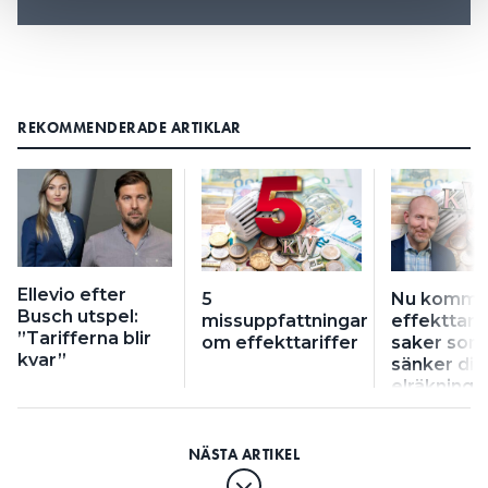
REKOMMENDERADE ARTIKLAR
Ellevio efter
5
Nu komme
Busch utspel:
missuppfattningar
effekttarif
”Tarifferna blir
om effekttariffer
saker som
kvar”
sänker din
elräkning