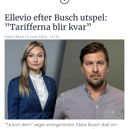
Ellevio efter Busch utspel:
”Tarifferna blir kvar”
PUBLICERAD
18 MAR 2026, 15:38
”Ta bort dem” säger energiminster Ebba Busch (kd) om