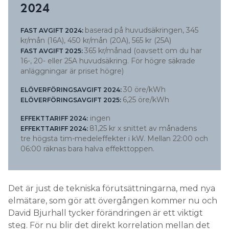
2024
baserad på huvudsäkringen, 345
FAST AVGIFT 2024:
kr/mån (16A), 450 kr/mån (20A), 565 kr (25A)
365 kr/månad (oavsett om du har
FAST AVGIFT 2025:
16-, 20- eller 25A huvudsäkring. För högre säkrade
anläggningar är priset högre)
30 öre/kWh
ELÖVERFÖRINGSAVGIFT 2024:
6,25 öre/kWh
ELÖVERFÖRINGSAVGIFT 2025:
ingen
EFFEKTTARIFF 2024:
81,25 kr x snittet av månadens
EFFEKTTARIFF 2024:
tre högsta tim-medeleffekter i kW. Mellan 22:00 och
06:00 räknas bara halva effekttoppen.
Det är just de tekniska förutsättningarna, med nya
elmätare, som gör att övergången kommer nu och
David Bjurhall tycker förändringen är ett viktigt
steg. För nu blir det direkt korrelation mellan det