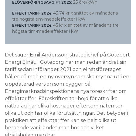
25 öre/kWh
ELÖVERFÖRINGSAVGIFT 2025:
43,74 kr x snittet av månadens
EFFEKTTARIFF 2024:
tre högsta tim-medeleffekter i kW
45 kr x snittet av månadens tre
EFFEKTTARIFF 2024:
högsta tim-medeleffekter i kW
Det säger Emil Andersson, strategichef på Götebort
Energi Elnät. I Göteborg har man redan ändrat sin
tariff sedan införandet 2021 och elnätsföretaget
håller på med en ny översyn som ska mynna ut i en
uppdaterad version som bygger på
Energimarknadsinspektionens nya föreskrifter om
effekttariffer. Föreskriften tar höjd för att olika
nätbolag har olika kostnader eftersom näten ser
olika ut och har olika förutsättningar. Det betyder i
praktiken att effekttariffer kan se helt olika ut
beroende var i landet man bor och vilket
elnätsbolag man har.