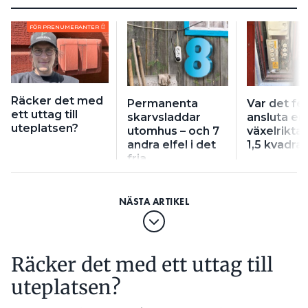
FÖR PRENUMERANTER
Räcker det med
Permanenta
Var det fel
ett uttag till
skarvsladdar
ansluta en
uteplatsen?
utomhus – och 7
växelrikta
andra elfel i det
1,5 kvadrat
fria
Räcker det med ett uttag till
uteplatsen?