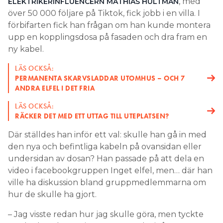
, med
ELEKTRIKERINFLUENCERN MATHIAS HULTMAN
över 50 000 följare på Tiktok, fick jobb i en villa. I
förbifarten fick han frågan om han kunde montera
upp en kopplingsdosa på fasaden och dra fram en
ny kabel.
LÄS OCKSÅ:
PERMANENTA SKARVSLADDAR UTOMHUS – OCH 7
ANDRA ELFEL I DET FRIA
LÄS OCKSÅ:
RÄCKER DET MED ETT UTTAG TILL UTEPLATSEN?
Där ställdes han inför ett val: skulle han gå in med
den nya och befintliga kabeln på ovansidan eller
undersidan av dosan? Han passade på att dela en
video i facebookgruppen Inget elfel, men… där han
ville ha diskussion bland gruppmedlemmarna om
hur de skulle ha gjort.
– Jag visste redan hur jag skulle göra, men tyckte