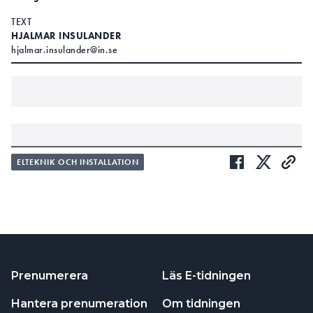
TEXT
HJALMAR INSULANDER
hjalmar.insulander@in.se
ARTIKELN I KORTHET: FRÅGOR
ELTEKNIK OCH INSTALLATION
OCH SVAR OM BRA
INSTALLATIONER UTOMHUS
1. I VILKET VÄDERSTRECK ÄR MATERIAL MEST
UTSATTA?
Prenumerera
Läs E-tidningen
2. I VILKA ANDRA DELAR AV VILLANS UTEMILJÖ
ÄR ELMATERIAL UTSATT?
Hantera prenumeration
Om tidningen