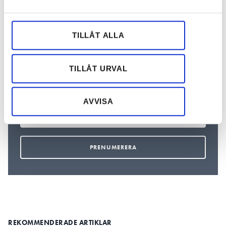
möjligt för att klamringen skulle bli enklare.
och annonserna till användarna, tillhandahålla funktioner
för sociala medier och analysera vår trafik. Vi
ELTEKNIK OCH INSTALLATION
vidarebefordrar även sådana identifierare och annan
TILLÅT ALLA
information från din enhet till de sociala medier och
annons- och analysföretag som vi samarbetar med.
Dessa kan i sin tur kombinera informationen med annan
Nyhetsbrev
TILLÅT URVAL
information som du har tillhandahållit eller som de har
Prenumerera på vårt nyhetsbrev och få nyheter, tips
och bevakningar rakt ner i inkorgen
samlat in när du har använt deras tjänster.
AVVISA
REKOMMENDERADE ARTIKLAR