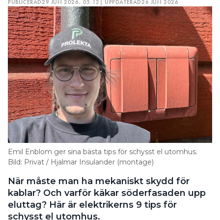
PUBLICERAD
29 JUN 2026, 05:12
| UPPDATERAD
26 JUN 2026
Emil Enblom ger sina bästa tips för schysst el utomhus.
Bild: Privat / Hjalmar Insulander (montage)
När måste man ha mekaniskt skydd för
kablar? Och varför käkar söderfasaden upp
eluttag? Här är elektrikerns 9 tips för
schysst el utomhus.