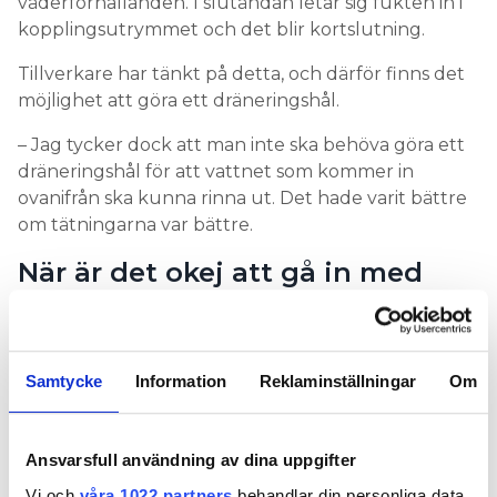
väderförhållanden. I slutändan letar sig fukten in i
kopplingsutrymmet och det blir kortslutning.
Tillverkare har tänkt på detta, och därför finns det
möjlighet att göra ett dräneringshål.
– Jag tycker dock att man inte ska behöva göra ett
dräneringshål för att vattnet som kommer in
ovanifrån ska kunna rinna ut. Det hade varit bättre
om tätningarna var bättre.
När är det okej att gå in med
kabeln ovanifrån?
,
SÅ LÄNGE DOSAN SITTER I ETT TORRT UTRYMME
skyddat från alla former av vatten och fukt, ser inte
Samtycke
Information
Reklaminställningar
Om
Mathias Hultman några problem med att gå in med
kabeln ovanifrån.
Ansvarsfull användning av dina uppgifter
– I en lantbruksbyggnad där det bara är smutsigt
Vi och
våra 1022 partners
behandlar din personliga data,