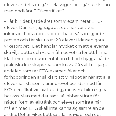
elever är det som går hela vägen och går ut skolan
med godkänt ECY-certifikat?
– I år blir det fjärde året som vi examinerar ETG-
elever. Där kan jag säga att det har varit viss
inkörstid. Första året var det bara två som gjorde
proven och i år ska tio av 20 elever i klassen göra
yrkesprovet. Det handlar mycket om att eleverna
ska vilja detta och vara målmedvetna för att hinna
klart med sin dokumentation i tid och bygga på de
praktiska kunskaperna som krävs. På sikt tror jag att
andelen som tar ETG-examen ökar och
förhoppningen är så klart att vi något år når att alla
eleverna i klassen klarar provet och därmed får
ECY-certifikat vid avslutad gymnasieutbildning här
hos oss. Men med det sagt, så jobbar vi inte för
någon form av elittänk och elever som inte når
målen med ETG skall inte känna sig sämre än de
andra. Det är viktigt att se alla individer och det