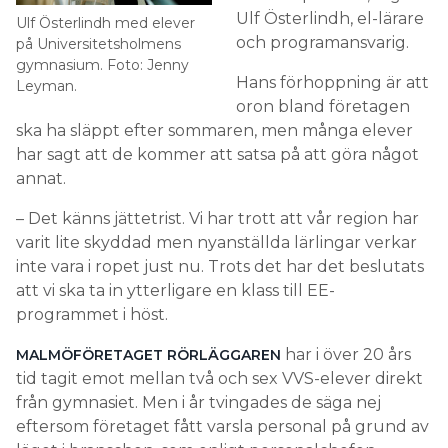
Ulf Österlindh, el-lärare
Ulf Österlindh med elever
och programansvarig.
på Universitetsholmens
gymnasium. Foto: Jenny
Hans förhoppning är att
Leyman.
oron bland företagen
ska ha släppt efter sommaren, men många elever
har sagt att de kommer att satsa på att göra något
annat.
– Det känns jättetrist. Vi har trott att vår region har
varit lite skyddad men nyanställda lärlingar verkar
inte vara i ropet just nu. Trots det har det beslutats
att vi ska ta in ytterligare en klass till EE-
programmet i höst.
har i över 20 års
MALMÖFÖRETAGET RÖRLÄGGAREN
tid tagit emot mellan två och sex VVS-elever direkt
från gymnasiet. Men i år tvingades de säga nej
eftersom företaget fått varsla personal på grund av