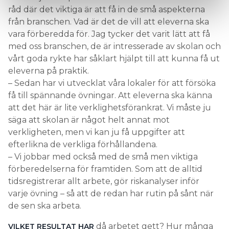
råd där det viktiga är att få in de små aspekterna
från branschen. Vad är det de vill att eleverna ska
vara förberedda för. Jag tycker det varit lätt att få
med oss branschen, de är intresserade av skolan och
vårt goda rykte har såklart hjälpt till att kunna få ut
eleverna på praktik.
– Sedan har vi utvecklat våra lokaler för att försöka
få till spännande övningar. Att eleverna ska känna
att det här är lite verklighetsförankrat. Vi måste ju
säga att skolan är något helt annat mot
verkligheten, men vi kan ju få uppgifter att
efterlikna de verkliga förhållandena.
– Vi jobbar med också med de små men viktiga
förberedelserna för framtiden. Som att de alltid
tidsregistrerar allt arbete, gör riskanalyser inför
varje övning – så att de redan har rutin på sånt när
de sen ska arbeta.
då arbetet gett? Hur många
VILKET RESULTAT HAR