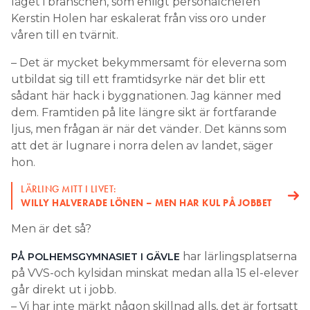
läget i branschen, som enligt personalchefen
Kerstin Holen har eskalerat från viss oro under
våren till en tvärnit.
– Det är mycket bekymmersamt för eleverna som
utbildat sig till ett framtidsyrke när det blir ett
sådant här hack i byggnationen. Jag känner med
dem. Framtiden på lite längre sikt är fortfarande
ljus, men frågan är när det vänder. Det känns som
att det är lugnare i norra delen av landet, säger
hon.
LÄRLING MITT I LIVET:
WILLY HALVERADE LÖNEN – MEN HAR KUL PÅ JOBBET
Men är det så?
har lärlingsplatserna
PÅ POLHEMSGYMNASIET I GÄVLE
på VVS-och kylsidan minskat medan alla 15 el-elever
går direkt ut i jobb.
– Vi har inte märkt någon skillnad alls, det är fortsatt