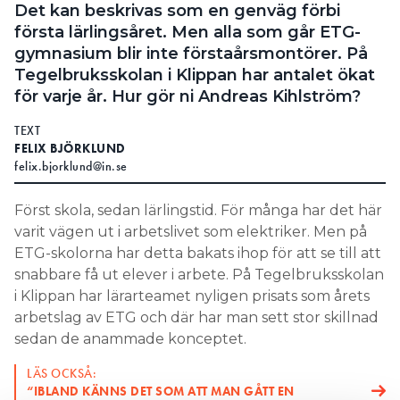
Det kan beskrivas som en genväg förbi
första lärlingsåret. Men alla som går ETG-
gymnasium blir inte förstaårsmontörer. På
Tegelbruksskolan i Klippan har antalet ökat
för varje år. Hur gör ni Andreas Kihlström?
TEXT
FELIX BJÖRKLUND
felix.bjorklund@in.se
Först skola, sedan lärlingstid. För många har det här
varit vägen ut i arbetslivet som elektriker. Men på
ETG-skolorna har detta bakats ihop för att se till att
snabbare få ut elever i arbete. På Tegelbruksskolan
i Klippan har lärarteamet nyligen prisats som årets
arbetslag av ETG och där har man sett stor skillnad
sedan de anammade konceptet.
LÄS OCKSÅ:
“IBLAND KÄNNS DET SOM ATT MAN GÅTT EN