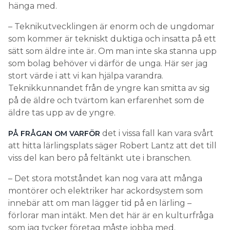
hänga med.
– Teknikutvecklingen är enorm och de ungdomar
som kommer är tekniskt duktiga och insatta på ett
sätt som äldre inte är. Om man inte ska stanna upp
som bolag behöver vi därför de unga. Här ser jag
stort värde i att vi kan hjälpa varandra.
Teknikkunnandet från de yngre kan smitta av sig
på de äldre och tvärtom kan erfarenhet som de
äldre tas upp av de yngre.
det i vissa fall kan vara svårt
PÅ FRÅGAN OM VARFÖR
att hitta lärlingsplats säger Robert Lantz att det till
viss del kan bero på feltänkt ute i branschen.
– Det stora motståndet kan nog vara att många
montörer och elektriker har ackordsystem som
innebär att om man lägger tid på en lärling –
förlorar man intäkt. Men det här är en kulturfråga
som jag tycker företag måste jobba med.