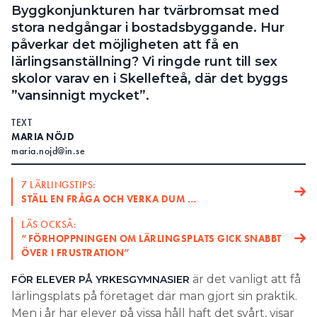
Byggkonjunkturen har tvärbromsat med
stora nedgångar i bostadsbyggande. Hur
påverkar det möjligheten att få en
lärlingsanställning? Vi ringde runt till sex
skolor varav en i Skellefteå, där det byggs
”vansinnigt mycket”.
TEXT
MARIA NÖJD
maria.nojd@in.se
7 LÄRLINGSTIPS:
STÄLL EN FRÅGA OCH VERKA DUM …
LÄS OCKSÅ:
”FÖRHOPPNINGEN OM LÄRLINGSPLATS GICK SNABBT
ÖVER I FRUSTRATION”
är det vanligt att få
FÖR ELEVER PÅ YRKESGYMNASIER
lärlingsplats på företaget där man gjort sin praktik.
Men i år har elever på vissa håll haft det svårt, visar