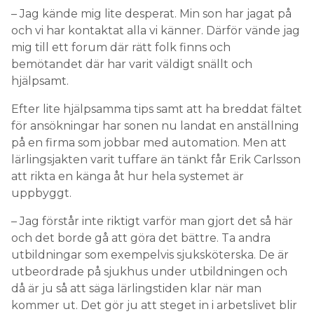
– Jag kände mig lite desperat. Min son har jagat på
och vi har kontaktat alla vi känner. Därför vände jag
mig till ett forum där rätt folk finns och
bemötandet där har varit väldigt snällt och
hjälpsamt.
Efter lite hjälpsamma tips samt att ha breddat fältet
för ansökningar har sonen nu landat en anställning
på en firma som jobbar med automation. Men att
lärlingsjakten varit tuffare än tänkt får Erik Carlsson
att rikta en känga åt hur hela systemet är
uppbyggt.
– Jag förstår inte riktigt varför man gjort det så här
och det borde gå att göra det bättre. Ta andra
utbildningar som exempelvis sjuksköterska. De är
utbeordrade på sjukhus under utbildningen och
då är ju så att säga lärlingstiden klar när man
kommer ut. Det gör ju att steget in i arbetslivet blir