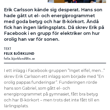
Search for:
Erik Carlsson kände sig desperat. Hans son
hade gått ut el- och energiprogrammet
med goda betyg och har B-körkort. Ändå
fick han ingen lärlingsplats. Då skrev Erik på
SEARCH
Facebook i en grupp för elektriker om hur
orolig han var för sonen.
TEXT
FELIX BJÖRKLUND
felix.bjorklund@in.se
I ett inlägg i Facebook-gruppen ”Inget elfel, men…”
skrev Erik Carlsson ett inlägg som började med ”En
orolig pappas funderingar”. Funderingen rörde
hans son Gabriel, som gått el- och
energiprogrammet på gymnasiet, fått bra betyg
och har B-körkort – men trots det inte fått till en
lärlingsplats.