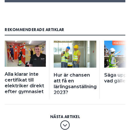
REKOMMENDERADE ARTIKLAR
FÖR PRENU
Alla klarar inte
Hur är chansen
Säga upp lä
certifikat till
att få en
vad gäller
elektriker direkt
lärlingsanställning
efter gymnasiet
2023?