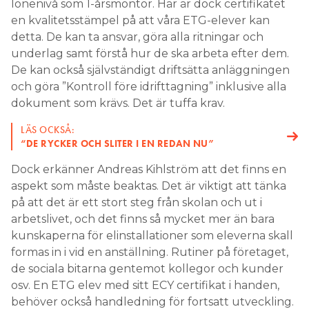
lönenivå som 1-årsmontör. Här är dock certifikatet
en kvalitetsstämpel på att våra ETG-elever kan
detta. De kan ta ansvar, göra alla ritningar och
underlag samt förstå hur de ska arbeta efter dem.
De kan också självständigt driftsätta anläggningen
och göra ”Kontroll före idrifttagning” inklusive alla
dokument som krävs. Det är tuffa krav.
LÄS OCKSÅ:
“DE RYCKER OCH SLITER I EN REDAN NU”
Dock erkänner Andreas Kihlström att det finns en
aspekt som måste beaktas. Det är viktigt att tänka
på att det är ett stort steg från skolan och ut i
arbetslivet, och det finns så mycket mer än bara
kunskaperna för elinstallationer som eleverna skall
formas in i vid en anställning. Rutiner på företaget,
de sociala bitarna gentemot kollegor och kunder
osv. En ETG elev med sitt ECY certifikat i handen,
behöver också handledning för fortsatt utveckling.