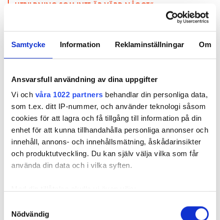
UTBILDNING SOM INTE ÄR VÄRD NÅGOT”
LÄS OCKSÅ:
TUFFT ATT FÅ PRAKTIKPLATS: ”LÄR DIG TA LITE SKIT”
Samtycke
Information
Reklaminställningar
Om
– Vi
har
Ansvarsfull användning av dina uppgifter
Vi och
våra 1022 partners
behandlar din personliga data,
som t.ex. ditt IP-nummer, och använder teknologi såsom
cookies för att lagra och få tillgång till information på din
enhet för att kunna tillhandahålla personliga annonser och
innehåll, annons- och innehållsmätning, åskådarinsikter
och produktutveckling. Du kan själv välja vilka som får
använda din data och i vilka syften.
Med din tillåtelse skulle vi även vilja:
Samla in information om din geografiska plats
Samtyckesval
Nödvändig
som kan ha en noggrannhet på upp till flera meter