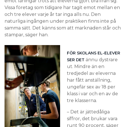
emot lärlingar trots att eleverna gjort bra ifrån sig.
Vissa företag som tidigare har tagit emot mellan en
och tre elever varje år tar inga alls nu. Den
naturliga ingången under praktiken finns inte på
samma sätt. Det känns som att marknaden står och
stampar, säger han.
FÖR SKOLANS EL-ELEVER
ännu dystrare
SER DET
ut. Mindre än en
tredjedel av eleverna
har fått anställning,
ungefär sex av 18 per
klass i var och en av de
tre klasserna.
– Det är jättedåliga
siffror, det brukar vara
runt 90 procent, säger