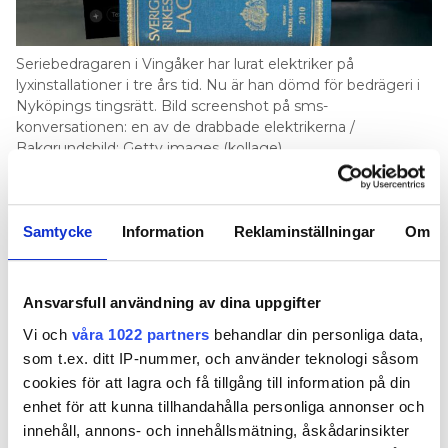
Seriebedragaren i Vingåker har lurat elektriker på
lyxinstallationer i tre års tid. Nu är han dömd för bedrägeri i
Nyköpings tingsrätt. Bild screenshot på sms-
konversationen: en av de drabbade elektrikerna /
Bakgrundsbild: Getty images (kollage)
Seriebedragaren beställde lyxinstallationer.
Men så fort utrustningen var installerad
Samtycke
Information
Reklaminställningar
Om
plockade han ner och sålde vidare. Nu
döms mannen, som ska ha lurat 20
elektriker, för två fall av bedrägeri.
Ansvarsfull användning av dina uppgifter
TEXT
Vi och
våra 1022 partners
behandlar din personliga data,
HJALMAR INSULANDER
som t.ex. ditt IP-nummer, och använder teknologi såsom
hjalmar.insulander@in.se
cookies för att lagra och få tillgång till information på din
enhet för att kunna tillhandahålla personliga annonser och
EN MAN I VINGÅKER MISSTÄNKTES HA LURAT UPPEMOT
innehåll, annons- och innehållsmätning, åskådarinsikter
i Mälardalen på dyra installationer. I
20 ELFIRMOR