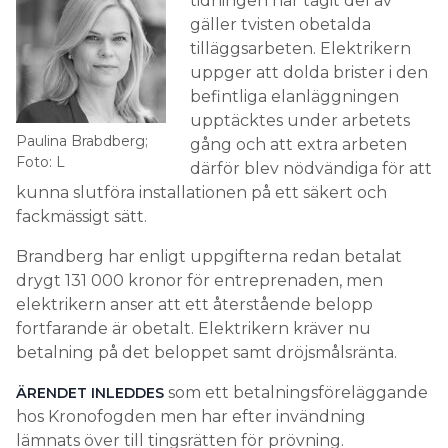
tidningen har tagit del av
gäller tvisten obetalda
tilläggsarbeten. Elektrikern
uppger att dolda brister i den
befintliga elanläggningen
upptäcktes under arbetets
Paulina Brabdberg;
gång och att extra arbeten
Foto: L
därför blev nödvändiga för att
kunna slutföra installationen på ett säkert och
fackmässigt sätt.
Brandberg har enligt uppgifterna redan betalat
drygt 131 000 kronor för entreprenaden, men
elektrikern anser att ett återstående belopp
fortfarande är obetalt. Elektrikern kräver nu
betalning på det beloppet samt dröjsmålsränta.
som ett betalningsföreläggande
ÄRENDET INLEDDES
hos Kronofogden men har efter invändning
lämnats över till tingsrätten för prövning.