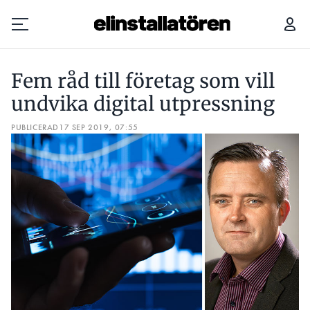
FEM RÅD TILL FÖRETAG SOM VILL UNDVIKA DIGITAL UTPRESSNING
Fem råd till företag som vill
Prenumerera
undvika digital utpressning
PUBLICERAD
Hantera prenumeration
17 SEP 2019, 07:55
Lediga jobb
Annonsera
Läs E-tidningen
Om tidningen
Kontakt
Personuppgifter