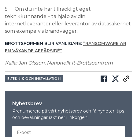
5. Om du inte har tillräckligt eget
teknikkunnande – ta hjälp av din
internetleverantör eller leverantör av datasäkerhet
som exempelvis brandväggar.
BROTTSFORMEN BLIR VANLIGARE:
”RANSOMWARE ÄR
EN VÄXANDE AFFÄRSIDÉ”
Källa: Jan Olsson, Nationellt It-Brottscentrum
ELTEKNIK OCH INSTALLATION
Nyhetsbrev
Prenumerera på vårt nyhetsbrev och få nyheter, tips
och bevakningar rakt ner i inkorgen