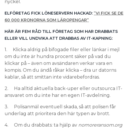
nyckel.
ELFÖRETAG FICK LÖNESERVERN HACKAD:
”VI FICK SE DE
60 000 KRONORNA SOM LÄROPENGAR”
HÄR ÄR FEM RÅD TILL FÖRETAG SOM HAR DRABBATS
ELLER VILL UNDVIKA ATT DRABBAS AV IT-KAPNING:
1. Klicka aldrig på bifogade filer eller länkar i mejl
om du inte är hundra procent säker på vad du
klickar på – även om avsändaren verkar vara en
kompis. Om du ändå råkar klicka – dra ur datorns
kablar, så att smittan inte vidarebefordras.
2. Ha alltid aktuella back-uper eller outsourca IT-
ansvaret om du inte har en egen IT-avdelning.
3. Polisanmäl eventuell skada, så att polisen får
underlag att prioritera den här typen av brott.
4. Om du drabbats: ta hjälp av
nomoreransom.org