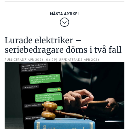
Lurade elektriker –
seriebedragare döms i två fall
PUBLICERAD
7 APR 2026, 04:59
| UPPDATERAD
2 APR 2026