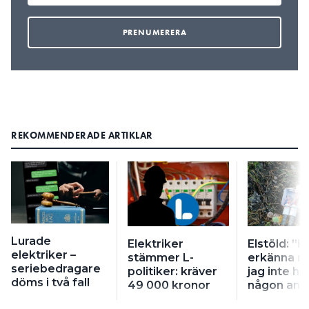
REKOMMENDERADE ARTIKLAR
Lurade
Elektriker
Elstöld: ”K
elektriker –
stämmer L-
erkänna n
seriebedragare
politiker: kräver
jag inte h
döms i två fall
49 000 kronor
någon ani