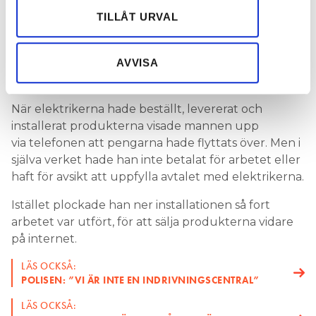
hade mannen satt i system att
UNDER TRE ÅRS TID
Dessa kan i sin tur kombinera informationen med annan
TILLÅT URVAL
locka elektriker till att leverera och installera dyra
information som du har tillhandahållit eller som de har
produkter i hans villa. Vid varje tillfälle rörde det sig
samlat in när du har använt deras tjänster.
AVVISA
om samma sorts produkter, bland annat AI-
kameror och nätverksmaterial.
När elektrikerna hade beställt, levererat och
installerat produkterna visade mannen upp
via telefonen att pengarna hade flyttats över. Men i
själva verket hade han inte betalat för arbetet eller
haft för avsikt att uppfylla avtalet med elektrikerna.
Istället plockade han ner installationen så fort
arbetet var utfört, för att sälja produkterna vidare
på internet.
LÄS OCKSÅ:
POLISEN: ”VI ÄR INTE EN INDRIVNINGSCENTRAL”
LÄS OCKSÅ: