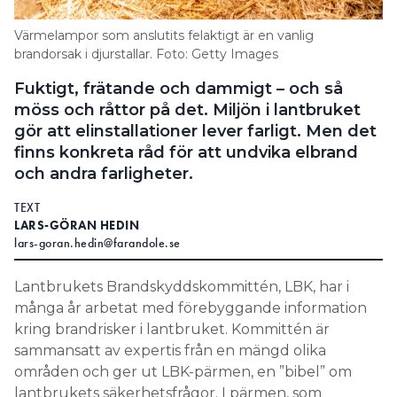
Search for:
Värmelampor som anslutits felaktigt är en vanlig
brandorsak i djurstallar. Foto: Getty Images
Fuktigt, frätande och dammigt – och så
SEARCH
möss och råttor på det. Miljön i lantbruket
gör att elinstallationer lever farligt. Men det
finns konkreta råd för att undvika elbrand
och andra farligheter.
TEXT
LARS-GÖRAN HEDIN
lars-goran.hedin@farandole.se
Lantbrukets Brandskyddskommittén, LBK, har i
många år arbetat med förebyggande information
kring brandrisker i lantbruket. Kommittén är
sammansatt av expertis från en mängd olika
områden och ger ut LBK-pärmen, en ”bibel” om
lantbrukets säkerhetsfrågor. I pärmen, som