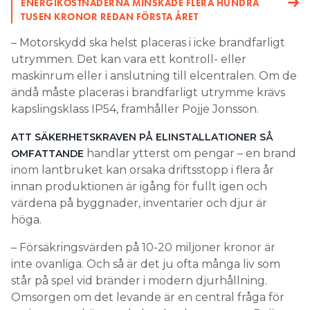
ENERGIKOSTNADERNA MINSKADE FLERA HUNDRA
TUSEN KRONOR REDAN FÖRSTA ÅRET
– Motorskydd ska helst placeras i icke brandfarligt
utrymmen. Det kan vara ett kontroll- eller
maskinrum eller i anslutning till elcentralen. Om de
ändå måste placeras i brandfarligt utrymme krävs
kapslingsklass IP54, framhåller Pojje Jonsson.
ATT SÄKERHETSKRAVEN PÅ ELINSTALLATIONER SÅ
handlar ytterst om pengar – en brand
OMFATTANDE
inom lantbruket kan orsaka driftsstopp i flera år
innan produktionen är igång för fullt igen och
värdena på byggnader, inventarier och djur är
höga.
– Försäkringsvärden på 10-20 miljoner kronor är
inte ovanliga. Och så är det ju ofta många liv som
står på spel vid bränder i modern djurhållning.
Omsorgen om det levande är en central fråga för