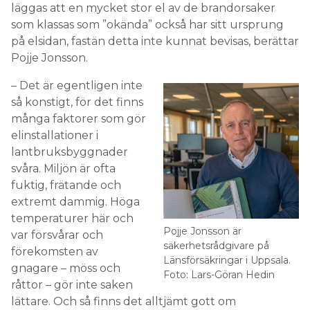
läggas att en mycket stor el av de brandorsaker
som klassas som ”okända” också har sitt ursprung
på elsidan, fastän detta inte kunnat bevisas, berättar
Pojje Jonsson.
– Det är egentligen inte
så konstigt, för det finns
många faktorer som gör
elinstallationer i
lantbruksbyggnader
svåra. Miljön är ofta
fuktig, frätande och
extremt dammig. Höga
temperaturer här och
Pojje Jonsson är
var försvårar och
säkerhetsrådgivare på
förekomsten av
Länsförsäkringar i Uppsala.
gnagare – möss och
Foto: Lars-Göran Hedin
råttor – gör inte saken
lättare. Och så finns det alltjämt gott om