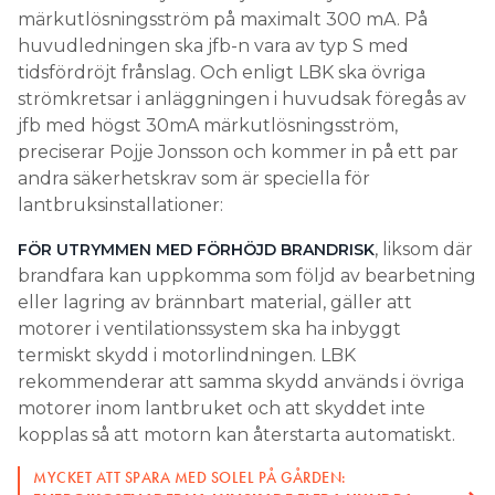
märkutlösningsström på maximalt 300 mA. På
huvudledningen ska jfb-n vara av typ S med
tidsfördröjt frånslag. Och enligt LBK ska övriga
strömkretsar i anläggningen i huvudsak föregås av
jfb med högst 30mA märkutlösningsström,
preciserar Pojje Jonsson och kommer in på ett par
andra säkerhetskrav som är speciella för
lantbruksinstallationer:
, liksom där
FÖR UTRYMMEN MED FÖRHÖJD BRANDRISK
brandfara kan uppkomma som följd av bearbetning
eller lagring av brännbart material, gäller att
motorer i ventilationssystem ska ha inbyggt
termiskt skydd i motorlindningen. LBK
rekommenderar att samma skydd används i övriga
motorer inom lantbruket och att skyddet inte
kopplas så att motorn kan återstarta automatiskt.
MYCKET ATT SPARA MED SOLEL PÅ GÅRDEN: