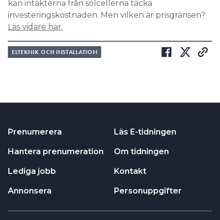
kan intäkterna från solcellerna täcka
investeringskostnaden. Men vilken är prisgränsen?
Läs vidare här.
ELTEKNIK OCH INSTALLATION
Prenumerera
Läs E-tidningen
Hantera prenumeration
Om tidningen
Lediga jobb
Kontakt
Annonsera
Personuppgifter