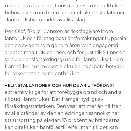
uppdateras löpande, finns det mesta en elektriker
behöver veta om hur man gör elsäkra installationer
i lantbruksbyggnader av olika slag.
Per-Olof, ”Pojje”, Jonsson är riskrådgivare inom
lantbruk och företag hos Länsförsäkringar i Uppsala
och en av dem som genom åren varit engagerad i
arbetet med LBK-pärmen, och för just flik 5 finns en
särskild Länsförsäkringsgrupp för lantbruksel. Han
framhåller hur mycket elektrikerns arbete betyder
för säkerheten inom lantbruket:
är
– ELINSTALLATIONER OCH HUR DE ÄR UTFÖRDA
extremt viktiga för att förebygga brand och andra
tillbud i lantbruket. Det framgår tydligt av
försäkringsstatistiken. Den visar att mer än hälften
av alla bränder av den anledningen sannolikt har
sitt ursprung på elsidan. 13 procent av bränderna
kan direkt kan hänföras till elfel, men till det kan