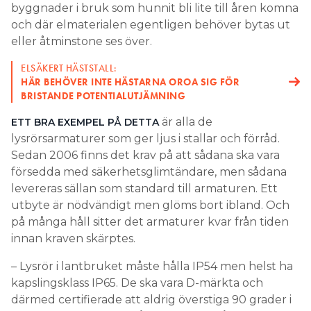
byggnader i bruk som hunnit bli lite till åren komna
och där elmaterialen egentligen behöver bytas ut
eller åtminstone ses över.
ELSÄKERT HÄSTSTALL:
HÄR BEHÖVER INTE HÄSTARNA OROA SIG FÖR
BRISTANDE POTENTIALUTJÄMNING
är alla de
ETT BRA EXEMPEL PÅ DETTA
lysrörsarmaturer som ger ljus i stallar och förråd.
Sedan 2006 finns det krav på att sådana ska vara
försedda med säkerhetsglimtändare, men sådana
levereras sällan som standard till armaturen. Ett
utbyte är nödvändigt men glöms bort ibland. Och
på många håll sitter det armaturer kvar från tiden
innan kraven skärptes.
– Lysrör i lantbruket måste hålla IP54 men helst ha
kapslingsklass IP65. De ska vara D-märkta och
därmed certifierade att aldrig överstiga 90 grader i