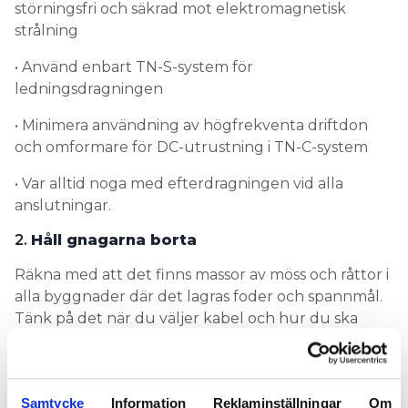
störningsfri och säkrad mot elektromagnetisk
strålning
• Använd enbart TN-S-system för
ledningsdragningen
• Minimera användning av högfrekventa driftdon
och omformare för DC-utrustning i TN-C-system
• Var alltid noga med efterdragningen vid alla
anslutningar.
2.
Håll gnagarna borta
Räkna med att det finns massor av möss och råttor i
alla byggnader där det lagras foder och spannmål.
Tänk på det när du väljer kabel och hur du ska
förlägga den:
• Kablar i lantbruksinstallationer ska vara
metallmantlad eller metallskyddad. Välj
Samtycke
Information
Reklaminställningar
Om