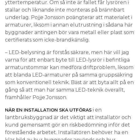
yttertemperatur. Om så inte är fallet får lysrören i
stallar och liknande inte monteras på brännbart
underlag. Pojje Jonsson poängterar att materialet i
armaturer, liksom i annan elutrustning i sådana här
byggnader antingen bör vara metall eller plast som
certifierats som icke-brandkänslig.
– LED-belysning är förstås säkrare, men här vill jag
varna för att enbart byte till LED-lysrör i befintliga
armaturstommar kan medföra driftproblem, liksom
att blanda LED-armaturer på samma gruppsäkring
som konventionell teknik. Bäst är att byta allt på en
gång så att man har samma LED-teknik överallt,
framhåller Pojje Jonsson.
i en
NÄR EN INSTALLATION SKA UTFÖRAS
lantbruksbyggnad är det viktigt att installatör och
kund gemensamt gör en riskbedömning inför det
förestående arbetet. Installatören behöver ha en
klar bild av hur byggnader används och hur