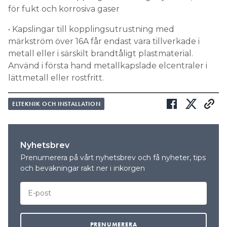
för fukt och korrosiva gaser
• Kapslingar till kopplingsutrustning med
märkström över 16A får endast vara tillverkade i
metall eller i särskilt brandtåligt plastmaterial.
Använd i första hand metallkapslade elcentraler i
lättmetall eller rostfritt.
ELTEKNIK OCH INSTALLATION
Nyhetsbrev
Prenumerera på vårt nyhetsbrev och få nyheter, tips
och bevakningar rakt ner i inkorgen