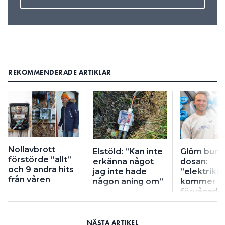
REKOMMENDERADE ARTIKLAR
Nollavbrott
Elstöld: ”Kan inte
Glöm bunt
förstörde ”allt”
erkänna något
dosan:
och 9 andra hits
jag inte hade
”elektrike
från våren
någon aning om”
kommer bl
förvånade