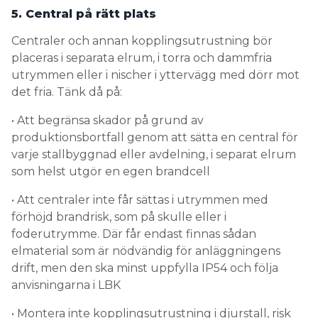
5. Central på rätt plats
Centraler och annan kopplingsutrustning bör
placeras i separata elrum, i torra och dammfria
utrymmen eller i nischer i yttervägg med dörr mot
det fria. Tänk då på:
• Att begränsa skador på grund av
produktionsbortfall genom att sätta en central för
varje stallbyggnad eller avdelning, i separat elrum
som helst utgör en egen brandcell
• Att centraler inte får sättas i utrymmen med
förhöjd brandrisk, som på skulle eller i
foderutrymme. Där får endast finnas sådan
elmaterial som är nödvändig för anläggningens
drift, men den ska minst uppfylla IP54 och följa
anvisningarna i LBK
• Montera inte kopplingsutrustning i djurstall, risk