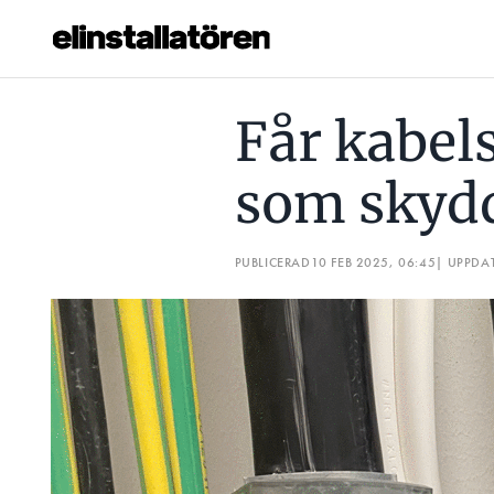
FÅR KABELSTEGEN ANVÄNDAS SOM SKYDDSLEDARE?
Får kabel
Prenumerera
som skyd
Hantera prenumeration
Lediga jobb
PUBLICERAD
10 FEB 2025, 06:45
| UPPDA
Annonsera
Läs E-tidningen
Om tidningen
Kontakt
Personuppgifter