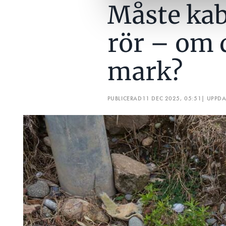
Måste kabl
rör – om d
mark?
PUBLICERAD
11 DEC 2025, 05:51
| UPPD