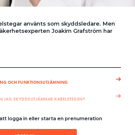
belstegar använts som skyddsledare. Men
lsäkerhetsexperten Joakim Grafström har
ING OCH FUNKTIONSUTJÄMNING
OM JAG SKYDDSUTJÄMNAR KABELSTEGEN?
ndas som skyddsledare?
tt logga in eller starta en prenumeration
te användas som skyddsledare. Det framgår av
onsreglerna. Kan tänka mig att om en byggare