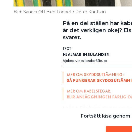
Bild: Sandra Ottesen Lönnell / Peter Knutson
På en del ställen har ka
är det verkligen okej? E
svaret.
TEXT
HJALMAR INSULANDER
hjalmar.insulander@in.se
MER OM SKYDDSUTJÄMNING:
SÅ FUNGERAR SKYDDSUTJÄMN
MER OM KABELSTEGAR:
BLIR ANLÄGGNINGEN FARLIG 
Får kabelstegar anvä
FRÅGA:
Fortsätt läsa genom a
Nej, kabelstegar ska in
SVAR:
avsnitt 543.2.3 i Elinstallati