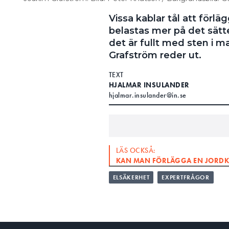
Vissa kablar tål att förlä
belastas mer på det sätte
det är fullt med sten i 
Grafström reder ut.
TEXT
HJALMAR INSULANDER
hjalmar.insulander@in.se
LÄS OCKSÅ:
KAN MAN FÖRLÄGGA EN JORDKA
ELSÄKERHET
EXPERTFRÅGOR
LÄS OCKSÅ:
8 FK I ETT 16 MM VP-RÖR – ÄR D
: Måste kablar alltid fö
FRÅGA
: Om kompletterande kabe