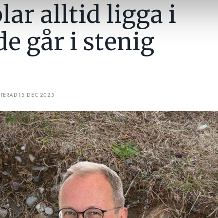
ar alltid ligga i
e går i stenig
ATERAD
15 DEC 2025