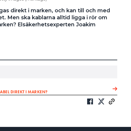
ggas direkt i marken, och kan till och med
t. Men ska kablarna alltid ligga i rör om
marken? Elsäkerhetsexperten Joakim
BEL DIREKT I MARKEN?
ET OKEJ?
rläggas i rör – om de går stenig mark?
lskydd behövs, till exempel i form av rör,