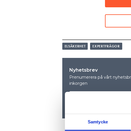
slänger upp en mellanvägg so
att de vill kapa kabelstegen 
ELSÄKERHET
EXPERTFRÅGOR
Nyhetsbrev
Prenumerera på vårt nyhetsbre
inkorgen
Samtycke