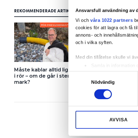
Ansvarsfull användning av d
REKOMMENDERADE ARTIKLAR
Vi och
våra 1022 partners
be
FÖR PRENUMERANTER
FÖR PRENUMERA
cookies för att lagra och få t
annons- och innehållsmätning
och i vilka syften.
Med din tillåtelse skulle vi äve
Samla in information 
Måste kablar alltid ligga
Måste det sitta ett
Identifiera din enhet 
Samtyckesval
i rör – om de går i stenig
vägguttag direkt un
Ta reda på mer om hur dina pe
mark?
Nödvändig
strömbrytaren i kök
eller dra tillbaka ditt samtyc
Vi använder enhetsidentifierar
sociala medier och analysera 
till de sociala medier och a
AVVISA
med annan information som du 