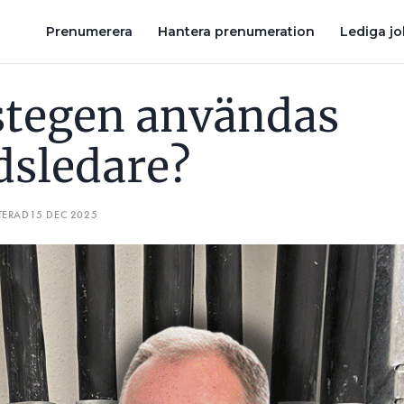
MÅSTE KABLAR ALLTID LIGGA I RÖR – OM DE GÅR I STENIG MARK?
Prenumerera
Hantera prenumeration
Lediga j
stegen användas
dsledare?
TERAD
15 DEC 2025