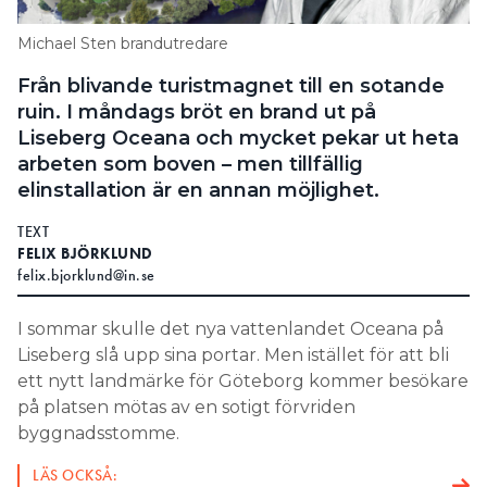
Search for:
Michael Sten brandutredare
Från blivande turistmagnet till en sotande
ruin. I måndags bröt en brand ut på
SEARCH
Liseberg Oceana och mycket pekar ut heta
arbeten som boven – men tillfällig
elinstallation är en annan möjlighet.
TEXT
FELIX BJÖRKLUND
felix.bjorklund@in.se
I sommar skulle det nya vattenlandet Oceana på
Liseberg slå upp sina portar. Men istället för att bli
ett nytt landmärke för Göteborg kommer besökare
på platsen mötas av en sotigt förvriden
byggnadsstomme.
LÄS OCKSÅ: