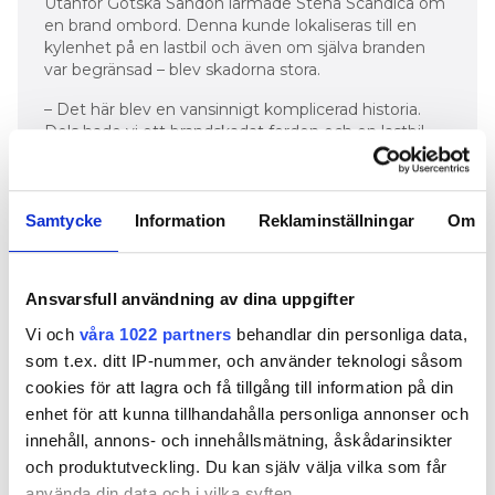
Utanför Gotska Sandön larmade Stena Scandica om
en brand ombord. Denna kunde lokaliseras till en
kylenhet på en lastbil och även om själva branden
var begränsad – blev skadorna stora.
– Det här blev en vansinnigt komplicerad historia.
Dels hade vi ett brandskadat fordon och en lastbil
som brunnit. Men därtill var det ju en herrans massa
fordon samt inte minst massa last som skadats. Jag
var bara med på ett litet hörn, men det var
skadereglerare och utredare i alla dess former på
Samtycke
Information
Reklaminställningar
Om
plats – från alla länder runt Östersjön.
VINTERGARAGET I MORJÄRV – 2021
Ansvarsfull användning av dina uppgifter
Varen 2021 larmades det om brand i en industrilokal i
Vi och
våra 1022 partners
behandlar din personliga data,
Kalix. I denna stod det runt 200 husvagnar och
som t.ex. ditt IP-nummer, och använder teknologi såsom
husbilar vinterparkerade. Förödelsen var total och ett
cookies för att lagra och få tillgång till information på din
stort orosmoment var alla gasoltuber som
exploderade.
enhet för att kunna tillhandahålla personliga annonser och
innehåll, annons- och innehållsmätning, åskådarinsikter
– Det var bara en askhög kvar när jag var där. Det var
och produktutveckling. Du kan själv välja vilka som får
även en väldigt komplicerad historia med många
använda din data och i vilka syften.
försäkringsbolag inblandade, men även att det var