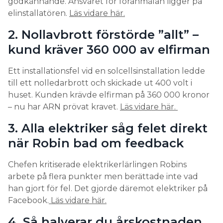
godkännande. Ansvaret för föranmälan ligger på
elinstallatören.
Läs vidare här.
2. Nollavbrott förstörde ”allt” –
kund kräver 360 000 av elfirman
Ett installationsfel vid en solcellsinstallation ledde
till ett nolledarbrott och skickade ut 400 volt i
huset. Kunden krävde elfirman på 360 000 kronor
– nu har ARN prövat kravet.
Läs vidare här.
3. Alla elektriker såg felet direkt
när Robin bad om feedback
Chefen kritiserade elektrikerlärlingen Robins
arbete på flera punkter men berättade inte vad
han gjort för fel. Det gjorde däremot elektriker på
Facebook.
Läs vidare här.
4. Så halverar du årskostnaden