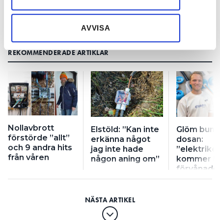
information som du har tillhandahållit eller som de har
samlat in när du har använt deras tjänster.
AVVISA
REKOMMENDERADE ARTIKLAR
Nollavbrott
Elstöld: ”Kan inte
Glöm bunt
förstörde ”allt”
erkänna något
dosan:
och 9 andra hits
jag inte hade
”elektrike
från våren
någon aning om”
kommer bl
förvånade