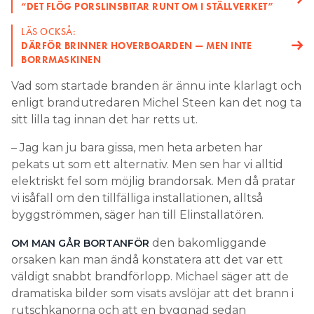
“DET FLÖG PORSLINSBITAR RUNT OM I STÄLLVERKET”
LÄS OCKSÅ:
DÄRFÖR BRINNER HOVERBOARDEN — MEN INTE
BORRMASKINEN
Vad som startade branden är ännu inte klarlagt och
enligt brandutredaren Michel Steen kan det nog ta
sitt lilla tag innan det har retts ut.
– Jag kan ju bara gissa, men heta arbeten har
pekats ut som ett alternativ. Men sen har vi alltid
elektriskt fel som möjlig brandorsak. Men då pratar
vi isåfall om den tillfälliga installationen, alltså
byggströmmen, säger han till Elinstallatören.
den bakomliggande
OM MAN GÅR BORTANFÖR
orsaken kan man ändå konstatera att det var ett
väldigt snabbt brandförlopp. Michael säger att de
dramatiska bilder som visats avslöjar att det brann i
rutschkanorna och att en byggnad sedan