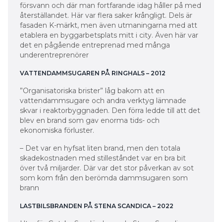
försvann och där man fortfarande idag håller på med
återställandet. Här var flera saker krångligt. Dels är
fasaden K-märkt, men även utmaningarna med att
etablera en byggarbetsplats mitt i city. Även här var
det en pågående entreprenad med många
underentreprenörer
VATTENDAMMSUGAREN PÅ RINGHALS – 2012
”Organisatoriska brister” låg bakom att en
vattendammsugare och andra verktyg lämnade
skvar i reaktorbyggnaden. Den förra ledde till att det
blev en brand som gav enorma tids- och
ekonomiska förluster.
– Det var en hyfsat liten brand, men den totala
skadekostnaden med stilleståndet var en bra bit
över två miljarder. Där var det stor påverkan av sot
som kom från den berömda dammsugaren som
brann
LASTBILSBRANDEN PÅ STENA SCANDICA – 2022