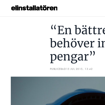
“EN BÄTTRE ARBETSMILJÖ BEHÖVER INTE KOSTA PENGAR”
“En bättr
Prenumerera
behöver i
Hantera prenumeration
pengar”
Lediga jobb
Annonsera
PUBLICERAD
15 JUL 2015, 13:42
Läs E-tidningen
Om tidningen
Kontakt
Personuppgifter