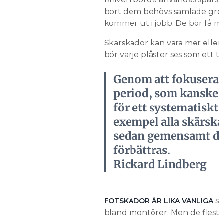
bort dem behövs samlade gre
kommer ut i jobb. De bör få m
Skärskador kan vara mer elle
bör varje plåster ses som ett t
Genom att fokusera
period, som kanske 
för ett systematiskt
exempel alla skärska
sedan gemensamt di
förbättras.
Rickard Lindberg
s
FOTSKADOR ÄR LIKA VANLIGA
bland montörer. Men de flesta