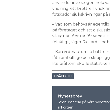
använder inte stegen hela vä
vridning, ett brott, en vrickn
fotskador sjukskrivningar på 
– Vad som behövs är egentli
på företaget och att diskussi
viktigt att fler tar för vana a
felaktigt, säger Rickard Lindb
– Kan vi dessutom få bättre r
låta emballage och skräp ligga
lite bråttom, skulle statistike
ELSÄKERHET
Nyhetsbrev
Prenumerera på vårt nyhetsbre
inkorgen