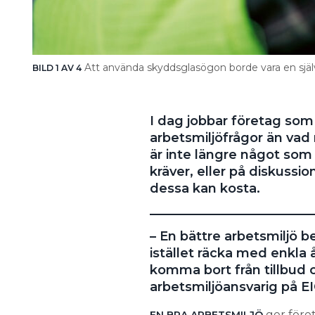
Att använda skyddsglasögon borde vara en självk
BILD 1 AV 4
I dag jobbar företag som 
arbetsmiljöfrågor än vad 
är inte längre något so
kräver, eller på diskussi
dessa kan kosta.
– En bättre arbetsmiljö b
istället räcka med enkla 
komma bort från tillbud 
arbetsmiljöansvarig på EI
ger föret
EN BRA ARBETSMILJÖ