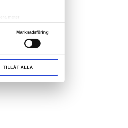
lera meter
ryck)
ljsektionen
. Du kan ändra
Marknadsföring
andahålla funktioner för
n information från din enhet
 tur kombinera informationen
TILLÅT ALLA
deras tjänster.