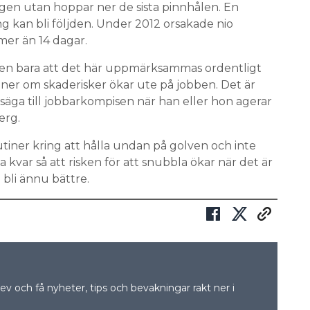
gen utan hoppar ner de sista pinnhålen. En
ing kan bli följden. Under 2012 orsakade nio
mer än 14 dagar.
gen bara att det här uppmärksammas ordentligt
oner om skaderisker ökar ute på jobben. Det är
tt säga till jobbarkompisen när han eller hon agerar
erg.
utiner kring att hålla undan på golven och inte
 kvar så att risken för att snubbla ökar när det är
n bli ännu bättre.
v och få nyheter, tips och bevakningar rakt ner i