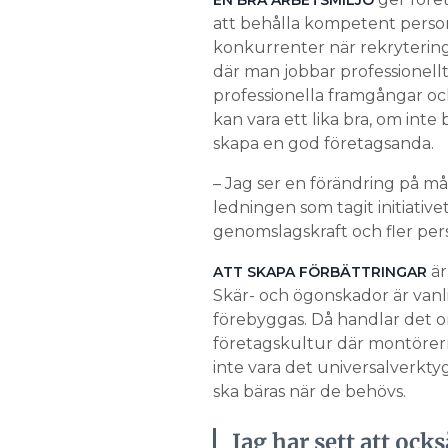
att behålla kompetent perso
konkurrenter när rekrytering
där man jobbar professionellt 
professionella framgångar och
kan vara ett lika bra, om inte
skapa en god företagsanda.
– Jag ser en förändring på må
ledningen som tagit initiativet
genomslagskraft och fler per
är
ATT SKAPA FÖRBÄTTRINGAR
Skär- och ögonskador är vanl
förebyggas. Då handlar det o
företagskultur där montörern
inte vara det universalverk
ska bäras när de behövs.
Jag har sett att ock