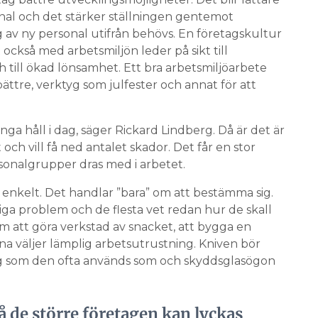
nal och det stärker ställningen gentemot
 av ny personal utifrån behövs. En företagskultur
också med arbetsmiljön leder på sikt till
 till ökad lönsamhet. Ett bra arbetsmiljöarbete
 bättre, verktyg som julfester och annat för att
nga håll i dag, säger Rickard Lindberg. Då är det är
 och vill få ned antalet skador. Det får en stor
sonalgrupper dras med i arbetet.
 enkelt. Det handlar ”bara” om att bestämma sig.
iga problem och de flesta vet redan hur de skall
m att göra verkstad av snacket, att bygga en
a väljer lämplig arbetsutrustning. Kniven bör
tyg som den ofta används som och skyddsglasögon
så de större företagen kan lyckas