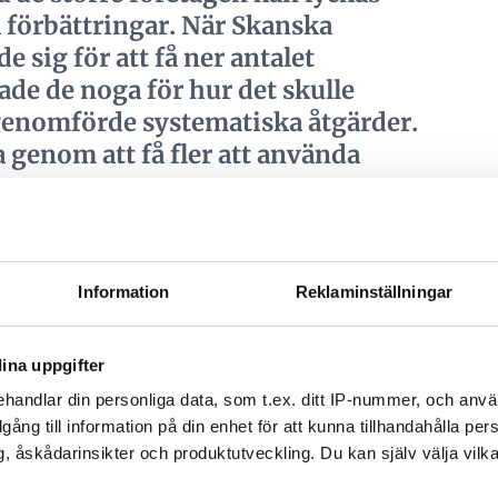
 förbättringar. När Skanska
e sig för att få ner antalet
de de noga för hur det skulle
enomförde systematiska åtgärder.
a genom att få fler att använda
Information
Reklaminställningar
skadestatistiken bland elektriker. Under 2012 fick
 om 39 ögonskador bland montörer och tre av
r i mer än två veckor. Omräknat i arbetsveckor
ina uppgifter
adade ögonen i jobbet nästan varje vecka under
handlar din personliga data, som t.ex. ditt IP-nummer, och anv
illgång till information på din enhet för att kunna tillhandahålla pe
damm i ögonen vid borrjobb i tak och väggar, säger
, åskådarinsikter och produktutveckling. Du kan själv välja vilk
akar skador på hornhinnan som kan vara allvarliga