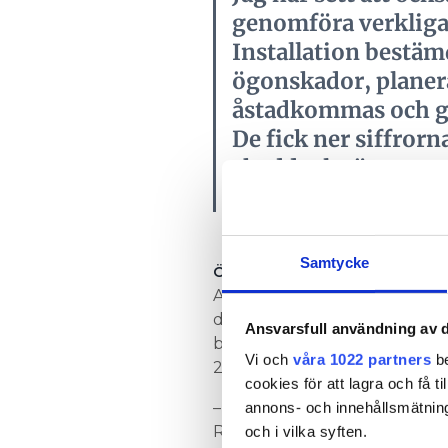
genomföra verkliga
Installation bestämd
ögonskador, planera
åstadkommas och g
De fick ner siffrorn
skyddsglasögon.
Rickard Lindberg
Samtycke
i 
ÖGONSKADOR LIGGER HÖGT
Arbetsmiljöverket rapporter
dem ledde till sjukskrivninga
Ansvarsfull användning av d
betyder det att en montör sk
Vi och
våra 1022 partners
be
2012.
cookies för att lagra och få t
– Det vanligaste är grus och 
annons- och innehållsmätning
Rickard Lindberg. Gruset ors
och i vilka syften.