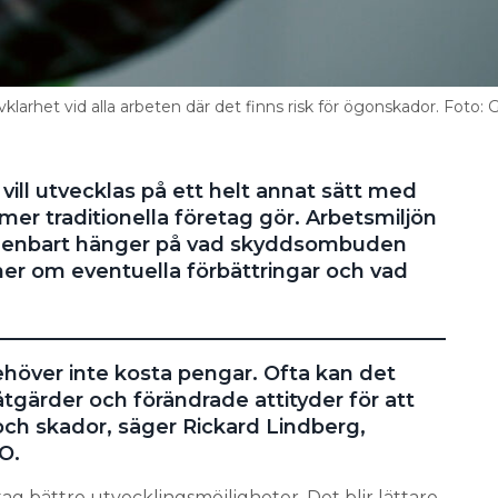
larhet vid alla arbeten där det finns risk för ögonskador. Foto:
vill utvecklas på ett helt annat sätt med
mer traditionella företag gör. Arbetsmiljön
m enbart hänger på vad skyddsombuden
oner om eventuella förbättringar och vad
ehöver inte kosta pengar. Ofta kan det
åtgärder och förändrade attityder för att
och skador, säger Rickard Lindberg,
O.
ag bättre utvecklingsmöjligheter. Det blir lättare