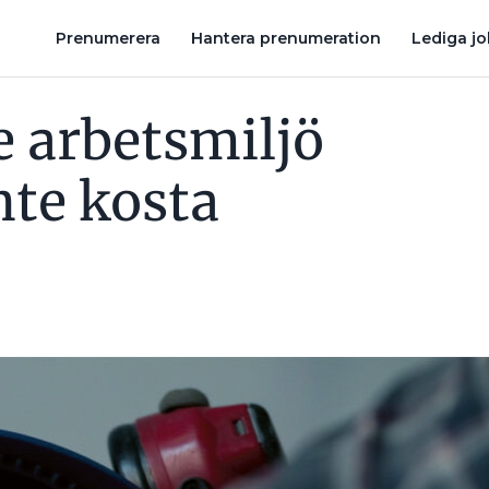
ELOLYCKOR ÖKAR I YRKEN UTANFÖR ELBRANSCHEN
ELEV
Prenumerera
Hantera prenumeration
Lediga j
e arbetsmiljö
nte kosta