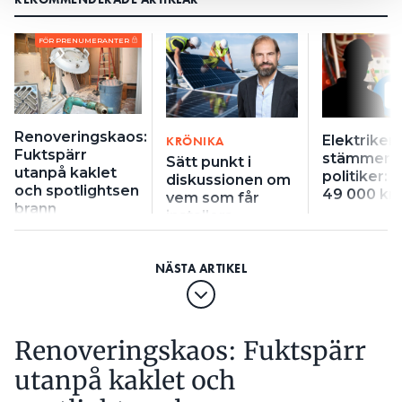
FÖR PRENUMERANTER
Renoveringskaos:
Elektriker
KRÖNIKA
Fuktspärr
stämmer L
Sätt punkt i
utanpå kaklet
politiker: 
diskussionen om
och spotlightsen
49 000 kr
vem som får
brann
installera
solceller
Renoveringskaos: Fuktspärr
utanpå kaklet och