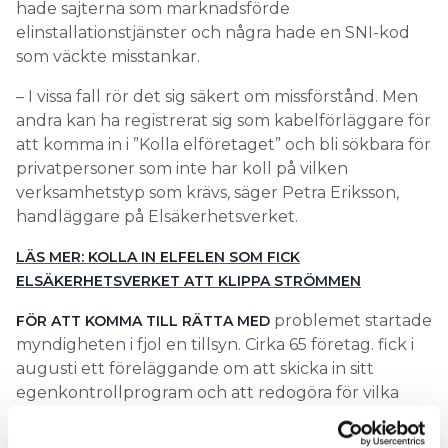
hade sajterna som marknadsförde
elinstallationstjänster och några hade en SNI-kod
som väckte misstankar.
– I vissa fall rör det sig säkert om missförstånd. Men
andra kan ha registrerat sig som kabelförläggare för
att komma in i ”Kolla elföretaget” och bli sökbara för
privatpersoner som inte har koll på vilken
verksamhetstyp som krävs, säger Petra Eriksson,
handläggare på Elsäkerhetsverket.
LÄS MER: KOLLA IN ELFELEN SOM FICK
ELSÄKERHETSVERKET ATT KLIPPA STRÖMMEN
problemet startade
FÖR ATT KOMMA TILL RÄTTA MED
myndigheten i fjol en tillsyn. Cirka 65 företag. fick i
augusti ett föreläggande om att skicka in sitt
egenkontrollprogram och att redogöra för vilka
elnätsbolag de arbetar för. Efter det avregistrerade
sig ett antal från företagsregistret. Andra knöt till sig