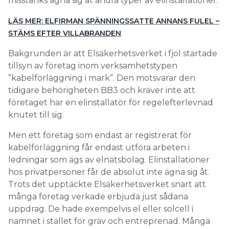
misstänks ägna sig åt andra typer av elinstallationer.
LÄS MER: ELFIRMAN SPÄNNINGSSATTE ANNANS FULEL –
STÄMS EFTER VILLABRANDEN
Bakgrunden är att Elsäkerhetsverket i fjol startade
tillsyn av företag inom verksamhetstypen
”kabelförläggning i mark”. Den motsvarar den
tidigare behörigheten BB3 och kräver inte att
företaget har en elinstallatör för regelefterlevnad
knutet till sig.
Men ett företag som endast är registrerat för
kabelförläggning får endast utföra arbeten i
ledningar som ägs av elnätsbolag. Elinstallationer
hos privatpersoner får de absolut inte ägna sig åt.
Trots det upptäckte Elsäkerhetsverket snart att
många företag verkade erbjuda just sådana
uppdrag. De hade exempelvis el eller solcell i
namnet i stället för gräv och entreprenad. Många