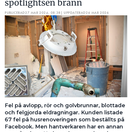
spotlightsen brann
PUBLICERAD
27 MAR 2024, 08:38
| UPPDATERAD
26 MAR 2026
Fel på avlopp, rör och golvbrunnar, blottade
och felgjorda eldragningar. Kunden listade
67 fel på husrenoveringen som beställts på
Facebook. Men hantverkaren har en annan