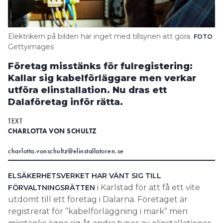
Search for:
Elektrikern på bilden har inget med tillsynen att göra.
FOTO
Gettyimages
SEARCH
Företag misstänks för fulregistering:
Kallar sig kabelförläggare men verkar
utföra elinstallation. Nu dras ett
Dalaföretag inför rätta.
TEXT
CHARLOTTA VON SCHULTZ
charlotta.vonschultz@elinstallatoren.se
ELSÄKERHETSVERKET HAR VÄNT SIG TILL
i Karlstad för att få ett vite
FÖRVALTNINGSRÄTTEN
utdömt till ett företag i Dalarna. Företaget är
registrerat för ”kabelförläggning i mark” men