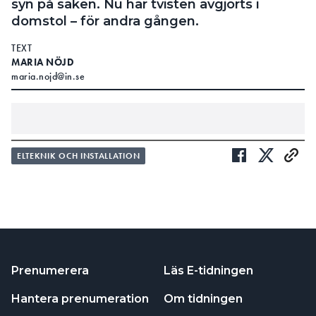
syn på saken. Nu har tvisten avgjorts i
domstol – för andra gången.
TEXT
MARIA NÖJD
maria.nojd@in.se
RÄTTSFALL:
ELTEKNIK OCH INSTALLATION
HAN KÖPTE DRÖMHUSET – SOM KRYLLADE AV ELFEL
RÄTTSFALL:
GLAPPET PÅ PEN-LEDAREN NÅDDE ÄNDA TILL HÖGSTA
DOMSTOLEN
huset inför en försäljning
KUNDEN VILLE RUSTA UPP
och fastnade för en annons på Facebook.
Prenumerera
Läs E-tidningen
Hantverkaren, som stod bakom annonsen, erbjöd
48 procents rabatt på den omfattande
Hantera prenumeration
Om tidningen
renoveringen som skulle göras till ett fast pris på