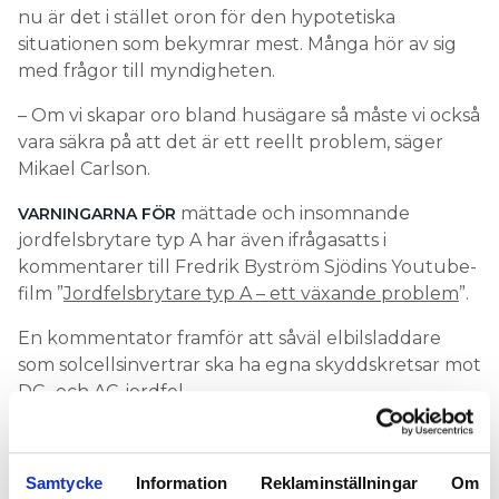
nu är det i stället oron för den hypotetiska
situationen som bekymrar mest. Många hör av sig
med frågor till myndigheten.
– Om vi skapar oro bland husägare så måste vi också
vara säkra på att det är ett reellt problem, säger
Mikael Carlson.
mättade och insomnande
VARNINGARNA FÖR
jordfelsbrytare typ A har även ifrågasatts i
kommentarer till Fredrik Byström Sjödins Youtube-
film ”
Jordfelsbrytare typ A – ett växande problem
”.
En kommentator framför att såväl elbilsladdare
som solcellsinvertrar ska ha egna skyddskretsar mot
DC- och AC-jordfel.
För att den farliga situationen ska uppstå krävs
många fel samtidigt. Både laddare och inverter är
Samtycke
Information
Reklaminställningar
Om
felaktiga, så att likström läcker, samtidigt är det fel