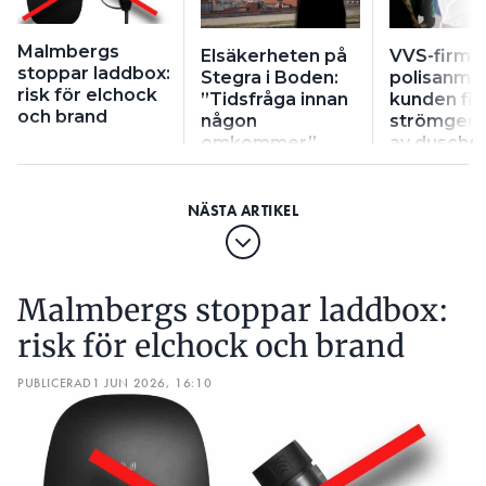
Malmbergs
Elsäkerheten på
VVS-firma
stoppar laddbox:
Stegra i Boden:
polisanmäl
risk för elchock
”Tidsfråga innan
kunden fic
och brand
någon
strömgen
omkommer”
av dusche
Malmbergs stoppar laddbox:
risk för elchock och brand
PUBLICERAD
1 JUN 2026, 16:10