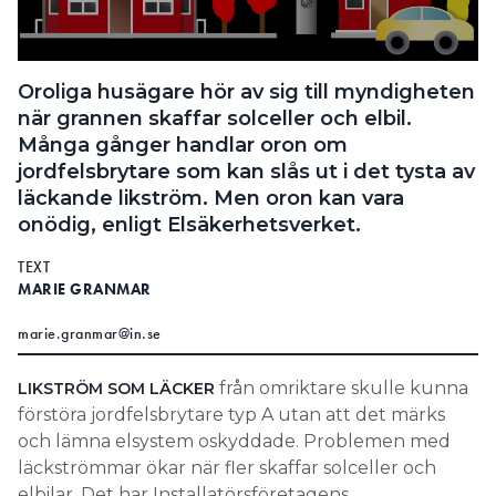
Search for:
Oroliga husägare hör av sig till myndigheten
när grannen skaffar solceller och elbil.
SEARCH
Många gånger handlar oron om
jordfelsbrytare som kan slås ut i det tysta av
läckande likström. Men oron kan vara
onödig, enligt Elsäkerhetsverket.
TEXT
MARIE GRANMAR
marie.granmar@in.se
från omriktare skulle kunna
LIKSTRÖM SOM LÄCKER
förstöra jordfelsbrytare typ A utan att det märks
och lämna elsystem oskyddade. Problemen med
läckströmmar ökar när fler skaffar solceller och
elbilar. Det har Installatörsföretagens