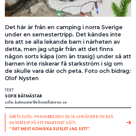
Search for:
Det här är från en camping i norra Sverige
under en semestertripp. Det kändes inte
SEARCH
bra att se alla lekande barn i närheten av
detta, men jag utgår från att det finns
någon sorts kåpa (om än trasig) under så att
barnen inte riskerar få starkström i sig om
de skulle vara där och peta. Foto och bidrag:
Olof Nysten
TEXT
SOFIE BÅTMÄSTAR
sofie.batmastar@elinstallatoren.se
ÅRETS ELFEL-VINNARBILDEN 2018 ANVÄNDER OCKSÅ
SILVERTEJP PÅ ETT PRAKTISKT SÄTT:
”DET MEST KOMISKA ELFELET JAG SETT”