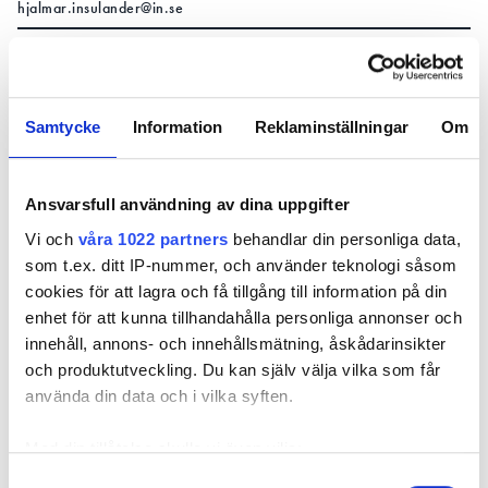
hjalmar.insulander@in.se
1. Snabbkopplingar måste kunna
tömma sig själv på vatten
Samtycke
Information
Reklaminställningar
Om
– Kopplar man wagos i en dosa ska man vända de
uppåt, så att det kan tömma sig själva på vatten.
Men en klassiker är att de är vända nedåt, och då
Ansvarsfull användning av dina uppgifter
fylls de med vatten, säger Mathias Hultman,
Vi och
våra 1022 partners
behandlar din personliga data,
elektriker med firman Jusseryd el och skog.
som t.ex. ditt IP-nummer, och använder teknologi såsom
LÄS OCKSÅ:
cookies för att lagra och få tillgång till information på din
SPARK MANS TRICK MOT KONDENS: ”BRUKAR
enhet för att kunna tillhandahålla personliga annonser och
ANVÄNDA DEN ÖVERALLT”
innehåll, annons- och innehållsmätning, åskådarinsikter
och produktutveckling. Du kan själv välja vilka som får
LÄS OCKSÅ:
FASSKENA ELLER RQ I CENTRALER UTOMHUS?
använda din data och i vilka syften.
2. Fel material i utomhusmiljö
Med din tillåtelse skulle vi även vilja:
ökar risken för kondens
Samla in information om din geografiska plats
Samtyckesval