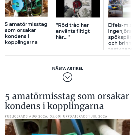
5 amatörmisstag
”Röd tråd har
Elfels-mix:
som orsakar
använts flitigt
Ingenjörsg
kondens i
här…”
spökspänn
kopplingarna
och brinn
testknapp
5 amatörmisstag som orsakar
kondens i kopplingarna
PUBLICERAD
3 AUG 2026, 05:00
| UPPDATERAD
31 JUL 2026