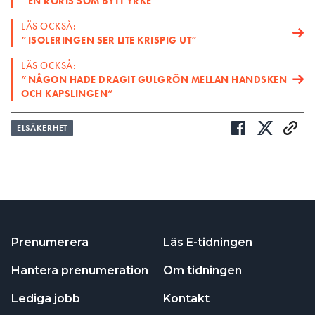
”EN RÖRIS SOM BYTT YRKE”
LÄS OCKSÅ:
”ISOLERINGEN SER LITE KRISPIG UT”
LÄS OCKSÅ:
”NÅGON HADE DRAGIT GULGRÖN MELLAN HANDSKEN
OCH KAPSLINGEN”
ELSÄKERHET
Prenumerera
Läs E-tidningen
Hantera prenumeration
Om tidningen
Lediga jobb
Kontakt