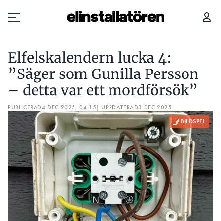
ELFELSKALENDERN LUCKA 4: ”SÄGER SOM GUNILLA PERSSON – DETTA VAR ETT MORDFÖRSÖK”
Elfelskalendern lucka 4:
Prenumerera
”Säger som Gunilla Persson
– detta var ett mordförsök”
Hantera prenumeration
PUBLICERAD
4 DEC 2025, 04:15
| UPPDATERAD
3 DEC 2025
Lediga jobb
Annonsera
Läs E-tidningen
Om tidningen
Kontakt
Personuppgifter