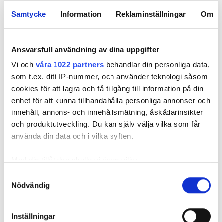
PUBLICERAD
24 DEC 2025, 07:00
| UPPDATERAD
22 DEC 2025
Samtycke
Information
Reklaminställningar
Om
Ansvarsfull användning av dina uppgifter
Vi och
våra 1022 partners
behandlar din personliga data,
som t.ex. ditt IP-nummer, och använder teknologi såsom
cookies för att lagra och få tillgång till information på din
enhet för att kunna tillhandahålla personliga annonser och
innehåll, annons- och innehållsmätning, åskådarinsikter
och produktutveckling. Du kan själv välja vilka som får
använda din data och i vilka syften.
Med din tillåtelse skulle vi även vilja:
Märkligt fynd i dosan på badrumsväggen. Bild:
BILD 1 AV 1
Privat
Samla in information om din geografiska plats
Samtyckesval
Nödvändig
som kan ha en noggrannhet på upp till flera meter
Vi på tidningen önskar alla läsare en riktigt
Identifiera din enhet genom att aktivt skanna den
god jul! I den sista luckan störde sig
för specifika kännetecken (fingeravtryck)
Inställningar
elektrikern på att badrumslampan behövde