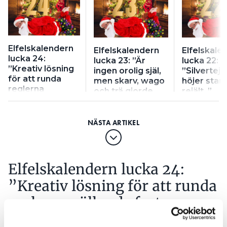
Elfelskalendern
Elfelskalendern
Elfelskale
lucka 24:
lucka 23: ”Är
lucka 22:
”Kreativ lösning
ingen orolig själ,
”Silvertej
för att runda
men skarv, wago
höjer sta
reglerna
och trä gjorde
rejält..”
gällande fast
mig nervös”
installation”
Elfelskalendern lucka 24:
”Kreativ lösning för att runda
reglerna gällande fast
installation”