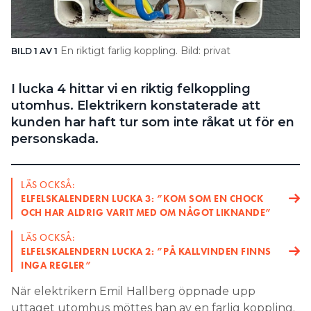
Search for:
En riktigt farlig koppling. Bild: privat
BILD 1 AV 1
SEARCH
I lucka 4 hittar vi en riktig felkoppling
utomhus. Elektrikern konstaterade att
kunden har haft tur som inte råkat ut för en
personskada.
LÄS OCKSÅ:
ELFELSKALENDERN LUCKA 3: ”KOM SOM EN CHOCK
OCH HAR ALDRIG VARIT MED OM NÅGOT LIKNANDE”
LÄS OCKSÅ:
ELFELSKALENDERN LUCKA 2: ”PÅ KALLVINDEN FINNS
INGA REGLER”
När elektrikern Emil Hallberg öppnade upp
uttaget utomhus möttes han av en farlig koppling.