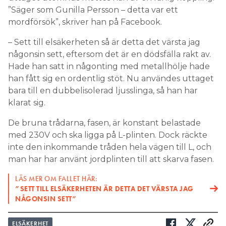
”Säger som Gunilla Persson – detta var ett
mordförsök”, skriver han på Facebook.
– Sett till elsäkerheten så är detta det värsta jag
någonsin sett, eftersom det är en dödsfälla rakt av.
Hade han satt in någonting med metallhölje hade
han fått sig en ordentlig stöt. Nu användes uttaget
bara till en dubbelisolerad ljusslinga, så han har
klarat sig.
De bruna trådarna, fasen, är konstant belastade
med 230V och ska ligga på L-plinten. Dock räckte
inte den inkommande tråden hela vägen till L, och
man har har använt jordplinten till att skarva fasen.
LÄS MER OM FALLET HÄR:
”SETT TILL ELSÄKERHETEN ÄR DETTA DET VÄRSTA JAG
NÅGONSIN SETT”
ELSÄKERHET