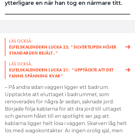
ytterligare en när han tog en närmare titt.
LÄS OCKSÅ:
ELFELSKALENDERN LUCKA 22: ”SILVERTEJPEN HÖJER
STANDARDEN REJÄLT..”
LÄS OCKSÅ:
ELFELSKALENDERN LUCKA 21: ”UPPTÄCKTE ATT DET
FANNS SPÄNNING KVAR”
– På andra sidan väggen ligger ett badrum.
Upptäckte att eluttaget i badrummet, som
renoverades för några år sedan, saknade jord.
Började följa kablarna för att dra jord till uttaget
och genom hålet till en spotlight ser jag att
kablarna ligger helt lösa i väggen. Skarven låg helt
lös med wagokontakter. Är ingen orolig själ, men