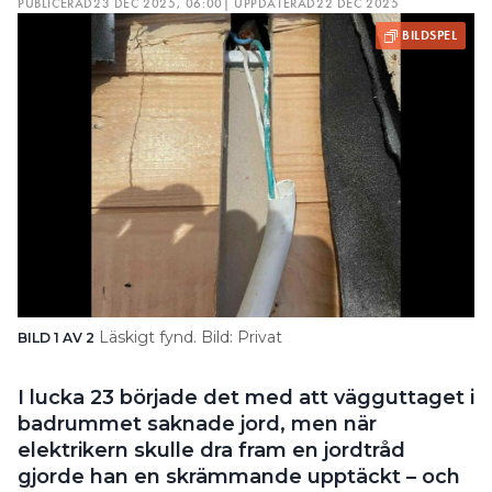
PUBLICERAD
23 DEC 2025, 06:00
| UPPDATERAD
22 DEC 2025
Läskigt fynd. Bild: Privat
BILD 1 AV 2
BI
I lucka 23 började det med att vägguttaget i
badrummet saknade jord, men när
elektrikern skulle dra fram en jordtråd
gjorde han en skrämmande upptäckt – och