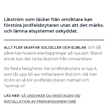
Search for:
Likström som läcker från omriktare kan
förstöra jordfelsbrytaren utan att det märks.
SEARCH
och lämna elsystemet oskyddat.
, och då
ALLT FLER SKAFFAR SOLCELLER OCH ELBILAR
påverkas husens elanläggningar på nya sätt. Bland
annat kan det läcka likström från omvandlare.
De flesta fastigheter har jordfelsbrytare av typ A,
som tål upp till sex milliampere likström. Vid mer
ström än så blir jordfelsbrytaren mättad och
”somnar in”.
LÄS MER:
SÅ UNDVIKER DU MISSTAGEN VID
INSTALLATION AV FREKVENSOMRIKTARE