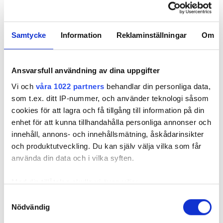
ÖDESDIGRA ELBILSLADDNINGEN
Samtycke
Information
Reklaminställningar
Om
ELSÄKERHET
Ansvarsfull användning av dina uppgifter
Nyhetsbrev
Vi och
våra 1022 partners
behandlar din personliga data,
Prenumerera på vårt nyhetsbrev och få nyheter, tips
som t.ex. ditt IP-nummer, och använder teknologi såsom
och bevakningar rakt ner i inkorgen
cookies för att lagra och få tillgång till information på din
enhet för att kunna tillhandahålla personliga annonser och
innehåll, annons- och innehållsmätning, åskådarinsikter
och produktutveckling. Du kan själv välja vilka som får
använda din data och i vilka syften.
Med din tillåtelse skulle vi även vilja:
Samla in information om din geografiska plats
Samtyckesval
Nödvändig
som kan ha en noggrannhet på upp till flera meter
Identifiera din enhet genom att aktivt skanna den