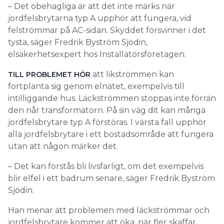
– Det obehagliga är att det inte märks när
jordfelsbrytarna typ A upphör att fungera, vid
felströmmar på AC-sidan. Skyddet försvinner i det
tysta, säger Fredrik Byström Sjödin,
elsäkerhetsexpert hos Installatörsföretagen.
att likströmmen kan
TILL PROBLEMET HÖR
fortplanta sig genom elnätet, exempelvis till
intilliggande hus. Läckströmmen stoppas inte förrän
den når transformatorn. På sin väg dit kan många
jordfelsbrytare typ A förstöras. I värsta fall upphör
alla jordfelsbrytare i ett bostadsområde att fungera
utan att någon märker det.
– Det kan förstås bli livsfarligt, om det exempelvis
blir elfel i ett badrum senare, säger Fredrik Byström
Sjödin.
Han menar att problemen med läckströmmar och
jordfelsbrytare kommer att öka, när fler skaffar