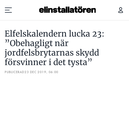
ELFELSKALENDERN LUCKA 23: ”OBEHAGLIGT NÄR JORDFELSBRYTARNAS SKYDD FÖRSVINNER I DET TYSTA”
Elfelskalendern lucka 23:
Prenumerera
”Obehagligt när
jordfelsbrytarnas skydd
Hantera prenumeration
försvinner i det tysta”
Lediga jobb
PUBLICERAD
23 DEC 2019, 06:00
Annonsera
Läs E-tidningen
Om tidningen
Kontakt
Personuppgifter