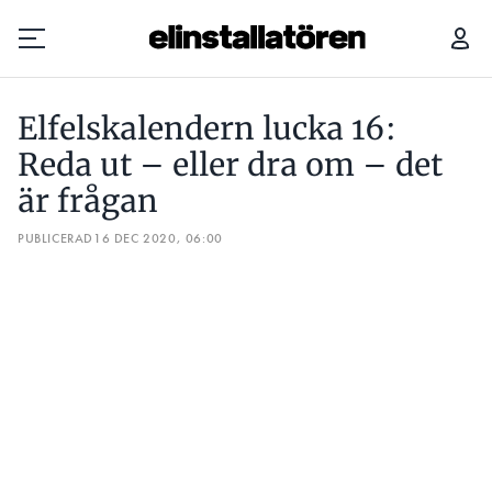
ELFELSKALENDERN LUCKA 16: REDA UT – ELLER DRA OM – DET ÄR FRÅGAN
Elfelskalendern lucka 16:
Prenumerera
Reda ut – eller dra om – det
är frågan
Hantera prenumeration
PUBLICERAD
16 DEC 2020, 06:00
Lediga jobb
Annonsera
Läs E-tidningen
Om tidningen
Kontakt
Personuppgifter