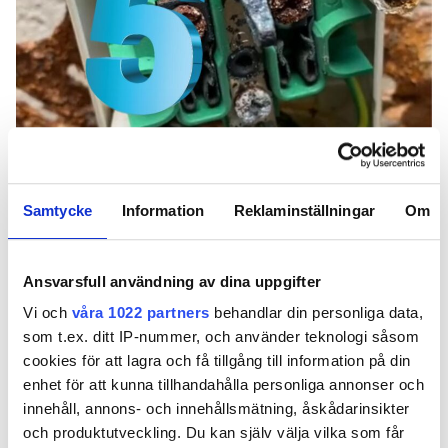
Bild: Mathias Hultman / Getty images (montage)
Samtycke
Information
Reklaminställningar
Om
Slarvigt gjorda installationer i miljöer med
höga temperaturväxlingar gör kondens till
Ansvarsfull användning av dina uppgifter
ett bekymmer. Här är de vanligaste felen
som görs enligt elektrikern Mathias
Vi och
våra 1022 partners
behandlar din personliga data,
Hultman.
som t.ex. ditt IP-nummer, och använder teknologi såsom
cookies för att lagra och få tillgång till information på din
TEXT
enhet för att kunna tillhandahålla personliga annonser och
HJALMAR INSULANDER
innehåll, annons- och innehållsmätning, åskådarinsikter
hjalmar.insulander@in.se
och produktutveckling. Du kan själv välja vilka som får