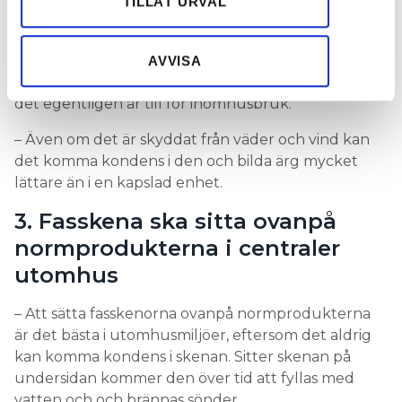
ökar risken för kondens
Dessa kan i sin tur kombinera informationen med annan
TILLÅT URVAL
information som du har tillhandahållit eller som de har
Det händer ofta att folk väljer material som inte är
samlat in när du har använt deras tjänster.
gjort för att tåla eventuell kondens. Exempelvis
AVVISA
finns de som monterar ett vägguttag utomhus, fast
det egentligen är till för inomhusbruk.
– Även om det är skyddat från väder och vind kan
det komma kondens i den och bilda ärg mycket
lättare än i en kapslad enhet.
3. Fasskena ska sitta ovanpå
normprodukterna i centraler
utomhus
– Att sätta fasskenorna ovanpå normprodukterna
är det bästa i utomhusmiljöer, eftersom det aldrig
kan komma kondens i skenan. Sitter skenan på
undersidan kommer den över tid att fyllas med
vatten och och brännas sönder.