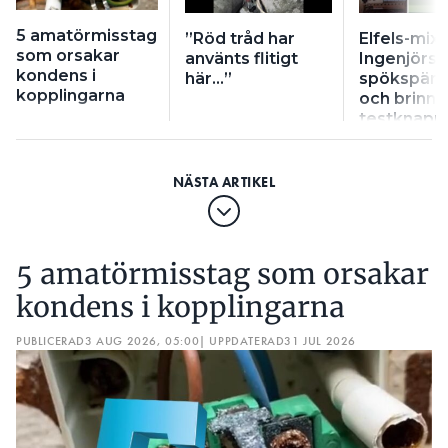
5 amatörmisstag
”Röd tråd har
Elfels-mix:
som orsakar
använts flitigt
Ingenjörsg
kondens i
här…”
spökspänn
kopplingarna
och brinn
testknapp
5 amatörmisstag som orsakar
kondens i kopplingarna
PUBLICERAD
3 AUG 2026, 05:00
| UPPDATERAD
31 JUL 2026