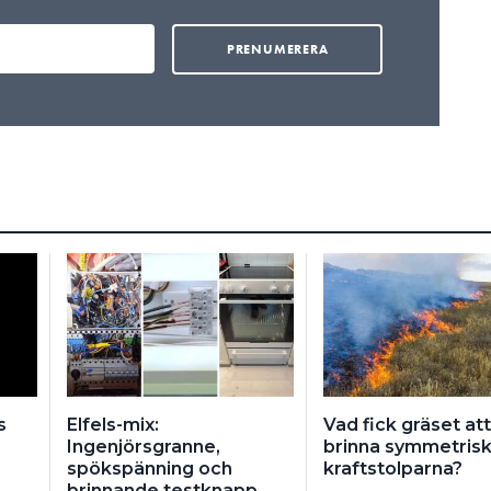
s
Elfels-mix:
Vad fick gräset att
Ingenjörsgranne,
brinna symmetrisk
spökspänning och
kraftstolparna?
brinnande testknapp