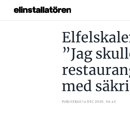
ELFELSKALENDERN LUCKA 14: ”JAG SKULLE VILJA SE RE
Elfelskal
Prenumerera
”Jag skull
Hantera prenumeration
restauran
Lediga jobb
med säkr
Annonsera
Läs E-tidningen
PUBLICERAD
14 DEC 2020, 06:45
Om tidningen
Kontakt
Personuppgifter