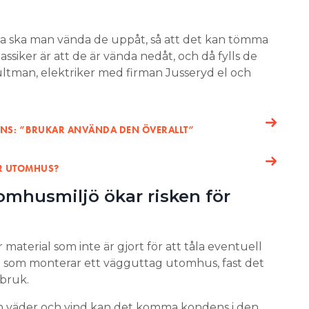
sa ska man vända de uppåt, så att det kan tömma
lassiker är att de är vända nedåt, och då fylls de
ltman, elektriker med firman Jusseryd el och
ENS: ”BRUKAR ANVÄNDA DEN ÖVERALLT”
ER UTOMHUS?
tomhusmiljö ökar risken för
 material som inte är gjort för att tåla eventuell
e som monterar ett vägguttag utomhus, fast det
sbruk.
ån väder och vind kan det komma kondens i den