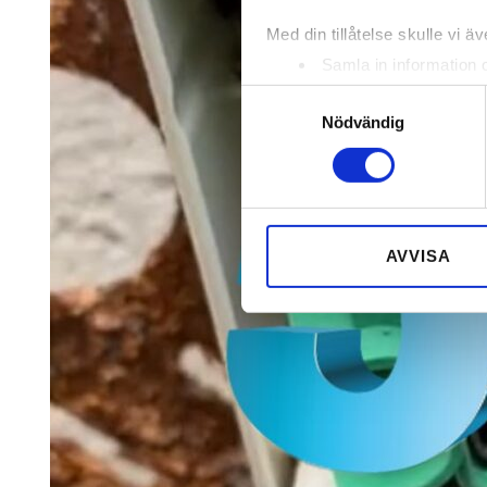
Med din tillåtelse skulle vi äve
Samla in information 
Identifiera din enhet 
Samtyckesval
Ta reda på mer om hur dina pe
Nödvändig
eller dra tillbaka ditt samtyc
Vi använder enhetsidentifierar
sociala medier och analysera 
till de sociala medier och a
AVVISA
med annan information som du 