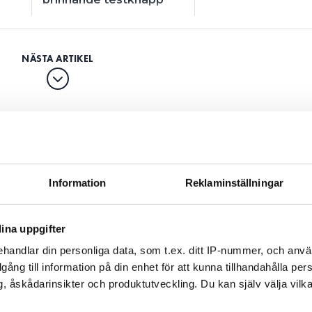
misstag som
ondens i
Information
Reklaminställningar
arna
ina uppgifter
TERAD
31 JUL 2026
handlar din personliga data, som t.ex. ditt IP-nummer, och anv
illgång till information på din enhet för att kunna tillhandahålla pe
, åskådarinsikter och produktutveckling. Du kan själv välja vilk