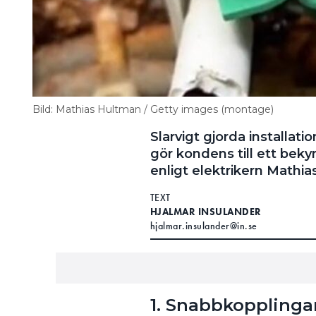
Bild: Mathias Hultman / Getty images (montage)
Slarvigt gjorda installat
gör kondens till ett bek
enligt elektrikern Mathi
TEXT
HJALMAR INSULANDER
hjalmar.insulander@in.se
1. Snabbkopplinga