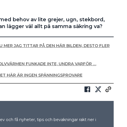
ed behov av lite grejer, ugn, stekbord,
man lägger väl allt på samma säkring va?
U MER JAG TITTAR PÅ DEN HÄR BILDEN, DESTO FLER
OLVVÄRMEN FUNKADE INTE, UNDRA VARFÖR …
DET HÄR ÄR INGEN SPÄNNINGSPROVARE
v och få nyheter, tips och bevakningar rakt ner i