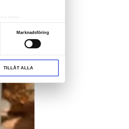
lera meter
ryck)
ljsektionen
. Du kan ändra
Marknadsföring
andahålla funktioner för
n information från din enhet
 tur kombinera informationen
TILLÅT ALLA
deras tjänster.