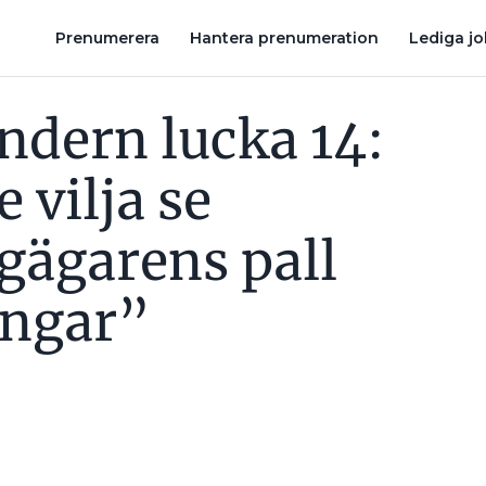
STAURANGÄGARENS PALL MED SÄKRINGAR”
5 AMATÖRMISSTAG
Prenumerera
Hantera prenumeration
Lediga j
endern lucka 14:
e vilja se
gägarens pall
ingar”