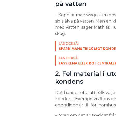
på vatten
– Kopplar man wagos i en do
sig själva på vatten. Men en k
med vatten, säger Mathias Hu
skog.
LÄS OCKSÅ:
SPARK MANS TRICK MOT KOND
LÄS OCKSÅ:
FASSKENA ELLER RQ I CENTRAL
2. Fel material i u
kondens
Det händer ofta att folk väljer
kondens. Exempelvis finns d
egentligen är till för inomhu
– Även om det är skyddat fr