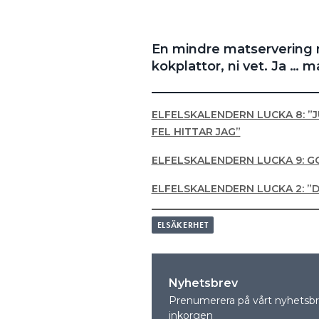
En mindre matservering m
kokplattor, ni vet. Ja … 
ELFELSKALENDERN LUCKA 8: ”J
FEL HITTAR JAG”
ELFELSKALENDERN LUCKA 9: G
ELFELSKALENDERN LUCKA 2: ”
ELSÄKERHET
Nyhetsbrev
Prenumerera på vårt nyhetsbre
inkorgen