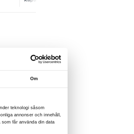
Om
änder teknologi såsom
rsonliga annonser och innehåll,
a som får använda din data