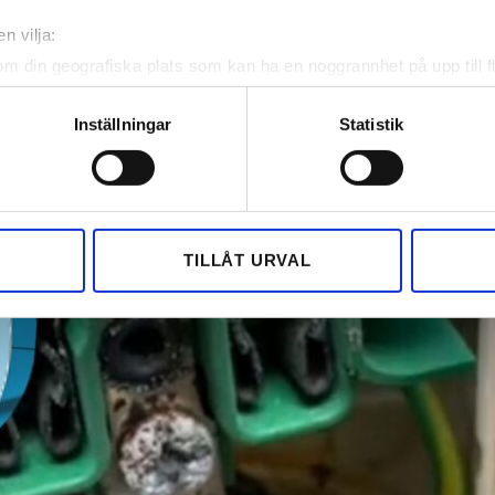
n vilja:
om din geografiska plats som kan ha en noggrannhet på upp till f
genom att aktivt skanna den för specifika kännetecken (fingeravt
rsonliga uppgifter behandlas och ställ in dina preferenser i
deta
Inställningar
Statistik
ke när som helst från cookie-förklaringen.
e för att anpassa innehållet och annonserna till användarna, tillh
vår trafik. Vi vidarebefordrar även sådana identifierare och anna
nnons- och analysföretag som vi samarbetar med. Dessa kan i sin
TILLÅT URVAL
har tillhandahållit eller som de har samlat in när du har använt 