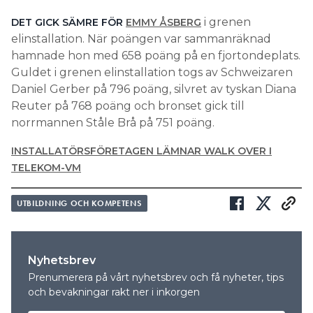
i grenen
DET GICK SÄMRE FÖR
EMMY ÅSBERG
elinstallation. När poängen var sammanräknad
hamnade hon med 658 poäng på en fjortondeplats.
Guldet i grenen elinstallation togs av Schweizaren
Daniel Gerber på 796 poäng, silvret av tyskan Diana
Reuter på 768 poäng och bronset gick till
norrmannen Ståle Brå på 751 poäng.
INSTALLATÖRSFÖRETAGEN LÄMNAR WALK OVER I
TELEKOM-VM
UTBILDNING OCH KOMPETENS
Nyhetsbrev
Prenumerera på vårt nyhetsbrev och få nyheter, tips
och bevakningar rakt ner i inkorgen