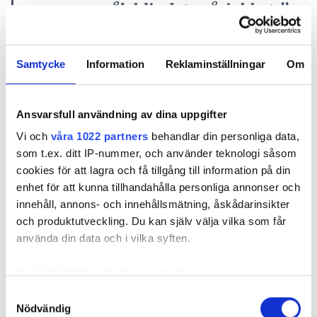
samma språk blir det svårjobbat.”
LISELOTTE J BATE, CULTURAL
MANAGER MIDROC-KONCERNEN.
Samtycke
Information
Reklaminställningar
Om
hans bror
– VÅR KONCERN-VD ROGER WIKSTRÖM
Christer Wikström som är styrelseordförande i
Ansvarsfull användning av dina uppgifter
koncernen var övertygade om att det fanns en
Vi och
våra 1022 partners
behandlar din personliga data,
outnyttjad potential i form av ännu bättre
som t.ex. ditt IP-nummer, och använder teknologi såsom
samarbete. Roger är med och initierar varje
cookies för att lagra och få tillgång till information på din
utbildning och han är med på diplomeringar i vårt
enhet för att kunna tillhandahålla personliga annonser och
operativa ledarskapsprogram. Han är själv
innehåll, annons- och innehållsmätning, åskådarinsikter
intresserad av de här verktygen som gör det lättare
och produktutveckling. Du kan själv välja vilka som får
att förstå och lära känna sig själv bättre, säger
använda din data och i vilka syften.
LiseLotte J Bate.
Hon anställdes 2008 för att vara med och starta en
Med din tillåtelse skulle vi även vilja:
affärsskola för ledarna inom koncernen, men insåg
Samla in information om din geografiska plats
Samtyckesval
snabbt att det inte skulle räcka med att utbilda
Nödvändig
som kan ha en noggrannhet på upp till flera meter