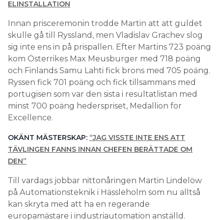
ELINSTALLATION
Innan prisceremonin trodde Martin att att guldet
skulle gå till Ryssland, men Vladislav Grachev slog
sig inte ens in på prispallen. Efter Martins 723 poäng
kom Österrikes Max Meusburger med 718 poäng
och Finlands Samu Lahti fick brons med 705 poäng.
Ryssen fick 701 poäng och fick tillsammans med
portugisen som var den sista i resultatlistan med
minst 700 poäng hederspriset, Medallion for
Excellence.
OKÄNT MÄSTERSKAP:
“JAG VISSTE INTE ENS ATT
TÄVLINGEN FANNS INNAN CHEFEN BERÄTTADE OM
DEN”
Till vardags jobbar nittonåringen Martin Lindelöw
på Automationsteknik i Hässleholm som nu alltså
kan skryta med att ha en regerande
europamästare i industriautomation anställd.