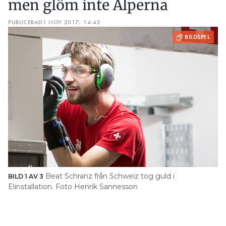
men glöm inte Alperna
PUBLICERAD
1 NOV 2017, 14:42
Beat Schranz från Schweiz tog guld i
BILD 1 AV 3
BI
Elinstallation. Foto Henrik Sannesson
Yr