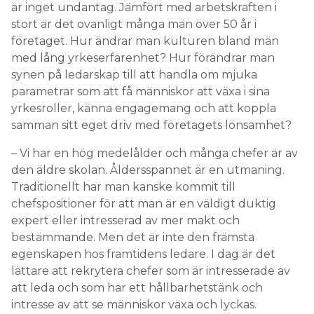
är inget undantag. Jämfört med arbetskraften i
stort är det ovanligt många män över 50 år i
företaget. Hur ändrar man kulturen bland män
med lång yrkeserfarenhet? Hur förändrar man
synen på ledarskap till att handla om mjuka
parametrar som att få människor att växa i sina
yrkesroller, känna engagemang och att koppla
samman sitt eget driv med företagets lönsamhet?
– Vi har en hög medelålder och många chefer är av
den äldre skolan. Åldersspannet är en utmaning.
Traditionellt har man kanske kommit till
chefspositioner för att man är en väldigt duktig
expert eller intresserad av mer makt och
bestämmande. Men det är inte den främsta
egenskapen hos framtidens ledare. I dag är det
lättare att rekrytera chefer som är intresserade av
att leda och som har ett hållbarhetstänk och
intresse av att se människor växa och lyckas.