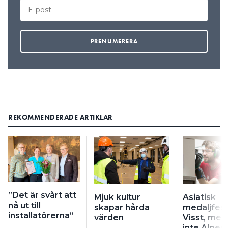
REKOMMENDERADE ARTIKLAR
”Det är svårt att
Mjuk kultur
Asiatisk
nå ut till
skapar hårda
medaljfes
installatörerna”
värden
Visst, men
inte Alper