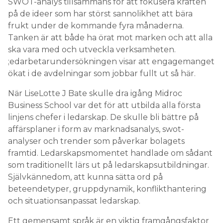
SWOT-analys tillsammans för att fokusera kraften
på de ideer som har störst sannolikhet att bära
frukt under de kommande fyra månaderna.
Tanken är att både ha örat mot marken och att alla
ska vara med och utveckla verksamheten.
;edarbetarundersökningen visar att engagemanget
ökat i de avdelningar som jobbar fullt ut så här.
När LiseLotte J Bate skulle dra igång Midroc
Business School var det för att utbilda alla första
linjens chefer i ledarskap. De skulle bli bättre på
affärsplaner i form av marknadsanalys, swot-
analyser och trender som påverkar bolagets
framtid. Ledarskapsmomentet handlade om sådant
som traditionellt lärs ut på ledarskapsutbildningar.
Självkännedom, att kunna sätta ord på
beteendetyper, gruppdynamik, konflikthantering
och situationsanpassat ledarskap.
Ett gemensamt språk är en viktig framgångsfaktor