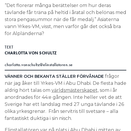
“Det florerar många berättelser om hur deras
tävlande får träna på heltid i åratal och belönas med
stora pengasummor när de får medalj.” Asiaterna
vann Yrkes-VM, visst, men varför går det också bra
för Alpländerna?
TEXT
CHARLOTTA VON SCHULTZ
charlotta.vonschultz@elinstallatoren.se
frågor
VÄNNER OCH BEKANTA STÄLLER FÖRVÅNADE
när jag åker till Yrkes-VM i Abu Dhabi. De flesta hade
aldrig hört talas om
världsmästerskapet,
som i år
anordnades för 44:e gången. Inte heller vet de att
Sverige har ett landslag med 27 unga tävlande i 26
olika yrkesgrenar. Från servitris till svetsare – alla
fantastiskt duktiga i sin nisch.
Elinstallatören var på plats i Abu Dhabi i mitten av