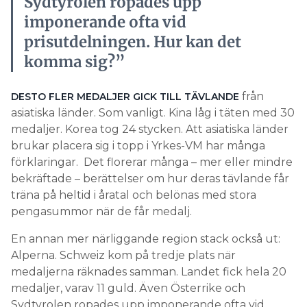
Sydtyrolen ropades upp
imponerande ofta vid
prisutdelningen. Hur kan det
komma sig?”
från
DESTO FLER MEDALJER GICK TILL TÄVLANDE
asiatiska länder. Som vanligt. Kina låg i täten med 30
medaljer. Korea tog 24 stycken. Att asiatiska länder
brukar placera sig i topp i Yrkes-VM har många
förklaringar. Det florerar många – mer eller mindre
bekräftade – berättelser om hur deras tävlande får
träna på heltid i åratal och belönas med stora
pengasummor när de får medalj.
En annan mer närliggande region stack också ut:
Alperna. Schweiz kom på tredje plats när
medaljerna räknades samman. Landet fick hela 20
medaljer, varav 11 guld. Även Österrike och
Sydtyrolen ropades upp imponerande ofta vid