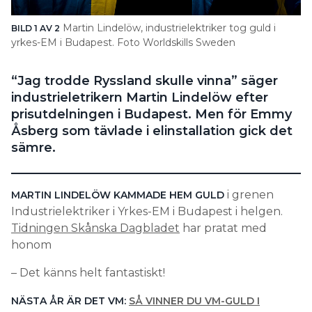
Search for:
Martin Lindelöw, industrielektriker tog guld i
BILD 1 AV 2
BI
yrkes-EM i Budapest. Foto Worldskills Sweden
Wo
“Jag trodde Ryssland skulle vinna” säger
SEARCH
industrieletrikern Martin Lindelöw efter
prisutdelningen i Budapest. Men för Emmy
Åsberg som tävlade i elinstallation gick det
sämre.
i grenen
MARTIN LINDELÖW KAMMADE HEM GULD
Industrielektriker i Yrkes-EM i Budapest i helgen.
Tidningen Skånska Dagbladet
har pratat med
honom
– Det känns helt fantastiskt!
NÄSTA ÅR ÄR DET VM:
SÅ VINNER DU VM-GULD I