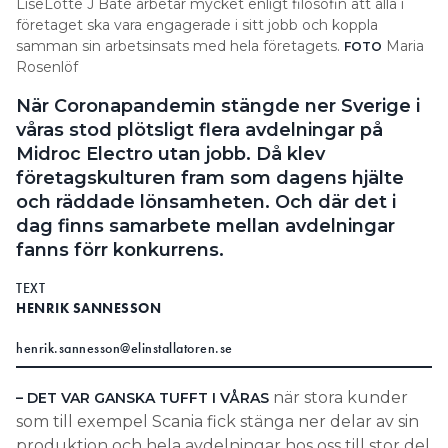
LiseLotte J Bate arbetar mycket enligt filosofin att alla i
företaget ska vara engagerade i sitt jobb och koppla
samman sin arbetsinsats med hela företagets.
Maria
FOTO
Rosenlöf
När Coronapandemin stängde ner Sverige i
våras stod plötsligt flera avdelningar på
Midroc Electro utan jobb. Då klev
företagskulturen fram som dagens hjälte
och räddade lönsamheten. Och där det i
dag finns samarbete mellan avdelningar
fanns förr konkurrens.
TEXT
HENRIK SANNESSON
henrik.sannesson@elinstallatoren.se
när stora kunder
– DET VAR GANSKA TUFFT I VÅRAS
som till exempel Scania fick stänga ner delar av sin
produktion och hela avdelningar hos oss till stor del