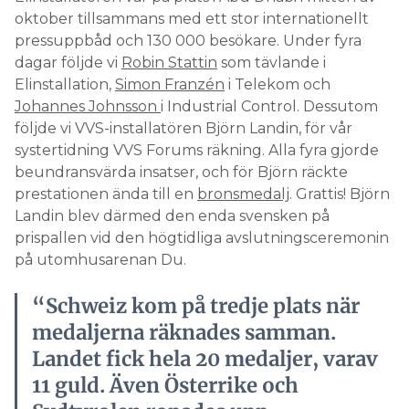
oktober tillsammans med ett stor internationellt
pressuppbåd och 130 000 besökare. Under fyra
dagar följde vi
Robin Stattin
som tävlande i
Elinstallation,
Simon Franzén
i Telekom och
Johannes Johnsson
i Industrial Control. Dessutom
följde vi VVS-installatören Björn Landin, för vår
systertidning VVS Forums räkning. Alla fyra gjorde
beundransvärda insatser, och för Björn räckte
prestationen ända till en
bronsmedalj
. Grattis! Björn
Landin blev därmed den enda svensken på
prispallen vid den högtidliga avslutningsceremonin
på utomhusarenan Du.
“Schweiz kom på tredje plats när
medaljerna räknades samman.
Landet fick hela 20 medaljer, varav
11 guld. Även Österrike och