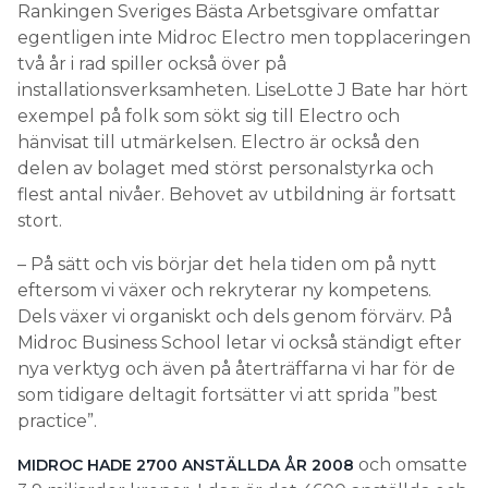
Rankingen Sveriges Bästa Arbetsgivare omfattar
egentligen inte Midroc Electro men topplaceringen
två år i rad spiller också över på
installationsverksamheten. LiseLotte J Bate har hört
exempel på folk som sökt sig till Electro och
hänvisat till utmärkelsen. Electro är också den
delen av bolaget med störst personalstyrka och
flest antal nivåer. Behovet av utbildning är fortsatt
stort.
– På sätt och vis börjar det hela tiden om på nytt
eftersom vi växer och rekryterar ny kompetens.
Dels växer vi organiskt och dels genom förvärv. På
Midroc Business School letar vi också ständigt efter
nya verktyg och även på återträffarna vi har för de
som tidigare deltagit fortsätter vi att sprida ”best
practice”.
och omsatte
MIDROC HADE 2700 ANSTÄLLDA ÅR 2008