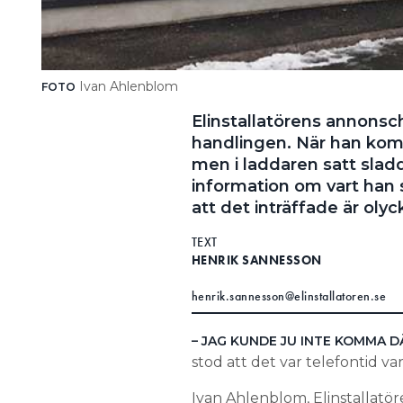
Ivan Ahlenblom
FOTO
Elinstallatörens annonsc
handlingen. När han kom 
men i laddaren satt sla
information om vart han 
att det inträffade är olyc
TEXT
HENRIK SANNESSON
henrik.sannesson@elinstallatoren.se
– JAG KUNDE JU INTE KOMMA D
stod att det var telefontid va
Ivan Ahlenblom, Elinstallatör