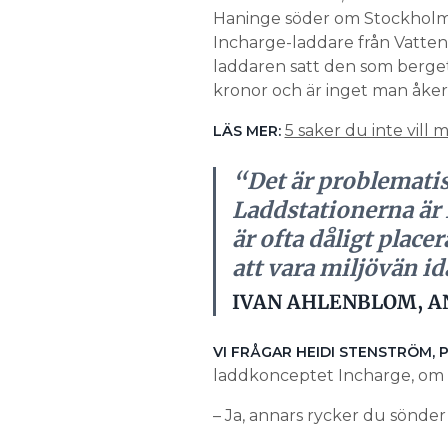
Haninge söder om Stockholm oc
Incharge-laddare från Vattenf
laddaren satt den som berget
kronor och är inget man åker 
5 saker du inte vill 
LÄS MER:
“Det är problematis
Laddstationerna är f
är ofta dåligt placer
att vara miljövän id
IVAN AHLENBLOM, A
VI FRÅGAR HEIDI STENSTRÖM,
laddkonceptet Incharge, om de
– Ja, annars rycker du sönde