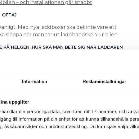
lbilen – och installationen går snabbt
 OFTA?
 ovanligt. Med nya laddboxar ska det inte vare ett
a släppa när man tar ut laddhandsken ur bilen.
E PÅ HELGEN. HUR SKA MAN BETE SIG NÄR LADDAREN
et runt, de nås på 020-526200. Just den här
nnan vi lanserade InCharge och vi kommer att ta
och förse dem med uppdaterat
Information
Reklaminställningar
 det kommer upp aktuella telefonnummer.
som i sin tur fick kontakt med
TIGHETSÄGAREN
ina uppgifter
ning kunde starta om laddboxen. Det fick
handlar din personliga data, som t.ex. ditt IP-nummer, och anv
ter en timmes väntan på söndagsförmiddagen
illgång till information på din enhet för att kunna tillhandahålla pe
, åskådarinsikter och produktutveckling. Du kan själv välja vilk
t ha en laddhybrid. Laddstationerna är för få, det