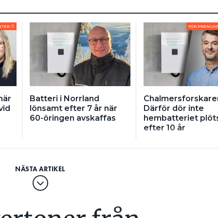
NTER
FÖR PRENUM
här
Batteri i Norrland
Chalmersforskare
vid
lönsamt efter 7 år när
Därför dör inte
60-öringen avskaffas
hembatteriet plöts
efter 10 år