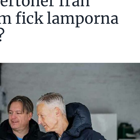
vertoner från
om fick lamporna
?