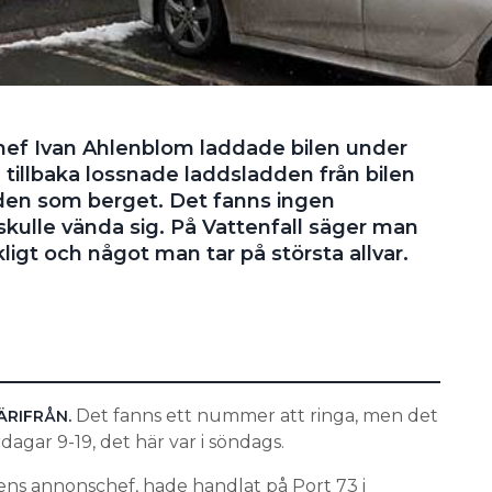
hef Ivan Ahlenblom laddade bilen under
tillbaka lossnade laddsladden från bilen
dden som berget. Det fanns ingen
skulle vända sig. På Vattenfall säger man
kligt och något man tar på största allvar.
Det fanns ett nummer att ringa, men det
ÄRIFRÅN.
rdagar 9-19, det här var i söndags.
ens annonschef, hade handlat på Port 73 i