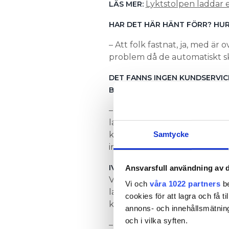
Lyktstolpen laddar e
LÄS MER:
HAR DET HÄR HÄNT FÖRR? HUR
– Att folk fastnat, ja, med är
problem då de automatiskt sk
DET FANNS INGEN KUNDSERVIC
BALLAR UR?
– Kundservice har öppet dygn
laddstationen är från tiden i
kontakt med laddboxägaren 
Samtycke
informationsmaterial så att
IVAN AHLENBLOM RINGDE FAS
Ansvarsfull användning av d
Vattenfall som med fjärrstyr
Vi och
våra 1022 partners
be
laddhandsken att släppa. Ef
cookies för att lagra och få t
kunde han lämna Port 73.
annons- och innehållsmätning
och i vilka syften.
– Det är problematiskt idag at