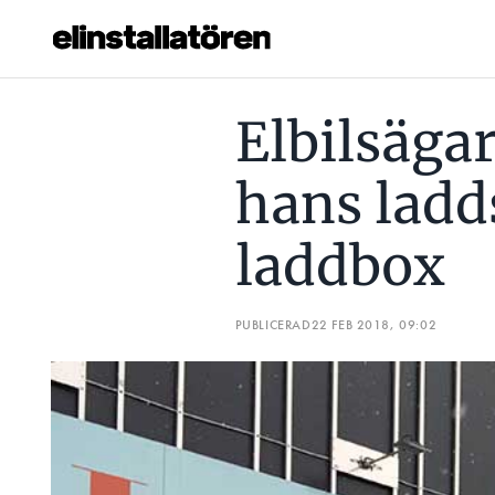
ELBILSÄGARE STRANDAD NÄR HANS LADDSLADD FASTNAD
Elbilsäga
Prenumerera
hans ladd
Hantera prenumeration
laddbox
Lediga jobb
Annonsera
PUBLICERAD
22 FEB 2018, 09:02
Läs E-tidningen
Om tidningen
Kontakt
Personuppgifter