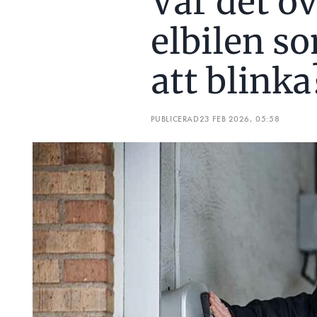
Var det ö
elbilen s
att blinka
PUBLICERAD
23 FEB 2026, 05:58