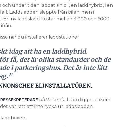
h under tiden laddat sin bil, en laddhybrid, i en
all. Laddsladden släppte från bilen, men i
. En ny laddsladd kostar mellan 3 000 och 6000
ifrån.
missa när du installerar laddstationer
kt idag att ha en laddhybrid.
ör få, det är olika standarder och de
ade i parkeringshus. Det är inte lätt
ag.”
NNONSCHEF ELINSTALLATÖREN.
på Vattenfall som ligger bakom
 PRESSEKRETERARE
t var rätt att inte rycka ur laddsladden.
r laddboxen.