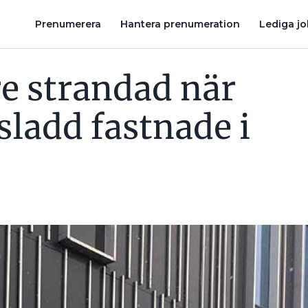
E I LADDBOX
VAR DET ÖVERTONER FRÅN ELBILEN SOM FICK L
Prenumerera
Hantera prenumeration
Lediga j
re strandad när
sladd fastnade i