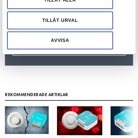
Nyhetsbrev
information från din enhet till de sociala medier och
Prenumerera på vårt nyhetsbrev och få nyheter, tips
annons- och analysföretag som vi samarbetar med.
och bevakningar rakt ner i inkorgen
Dessa kan i sin tur kombinera informationen med annan
TILLÅT URVAL
information som du har tillhandahållit eller som de har
samlat in när du har använt deras tjänster.
AVVISA
REKOMMENDERADE ARTIKLAR