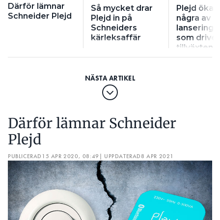
Därför lämnar
Så mycket drar
Plejd ökar 
Schneider Plejd
Plejd in på
några av
Schneiders
lanseringa
kärleksaffär
som driver
tillväxten
Därför lämnar Schneider
Plejd
PUBLICERAD
15 APR 2020, 08:49
| UPPDATERAD
8 APR 2021