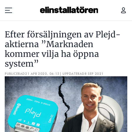
EFTER FÖRSÄLJNINGEN AV PLEJD-AKTIERNA ”MARKNADEN KOMMER VILJA HA ÖPPNA SYSTEM”
DÄR
Efter försäljningen av Plejd-
Prenumerera
aktierna ”Marknaden
kommer vilja ha öppna
Hantera prenumeration
system”
Lediga jobb
PUBLICERAD
21 APR 2020, 06:15
| UPPDATERAD
8 SEP 2021
Annonsera
Läs E-tidningen
Om tidningen
Kontakt
Personuppgifter