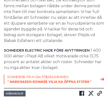
kommersiellt och tekniskt. De kontaktytor som
fanns mellan bolagen nådde under denna period
inte fram till mer konkreta samarbeten. Vi har full
förståelse att Schneider nu säljer av sitt innehav då
ett djupare samarbete var en av huvudpelarna som
ägandet byggde på. Vi tackar för deras tid och
bidrag som storägare i bolaget, skriver Plejds vd
Babak Esfahani i ett uttalande.
1 400
SCHNEIDER ELECTRIC HADE FÖRE AVYTTRINGEN
000 aktier i Plejd AB vilket motsvarade cirka 13,75
procent av antalet aktier och röster. Schneider har
nu inga aktier kvar i bolaget.
SCHNEIDER-VD:N OM FÖRSÄLJNINGEN:
”MARKNADEN KOMMER VILJA HA ÖPPNA SYSTEM”
NÄRINGSLIV