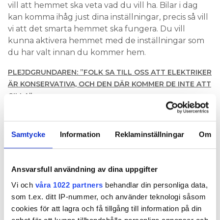
vill att hemmet ska veta vad du vill ha. Bilar i dag
kan komma ihåg just dina inställningar, precis så vill
vi att det smarta hemmet ska fungera. Du vill
kunna aktivera hemmet med de inställningar som
du har valt innan du kommer hem.
PLEJDGRUNDAREN: ”FOLK SA TILL OSS ATT ELEKTRIKER
ÄR KONSERVATIVA, OCH DEN DÄR KOMMER DE INTE ATT
GILLA”
– Om man ska sammanfatta tror jag att
bekvämlighet, energibesparing och ett cybersäkert
Samtycke
Information
Reklaminställningar
Om
smart hem kommer att vara det viktigaste framöver.
Ett cybersäkert uppkopplat smarthem där allt kan
övervakas och kontrolleras i ett system på ett
Ansvarsfull användning av dina uppgifter
enkelt sätt som till exempel med en app i mobilen,
Vi och
våra 1022 partners
behandlar din personliga data,
säger Charlie Timmermann.
som t.ex. ditt IP-nummer, och använder teknologi såsom
FRÅGOR OCH SVAR
cookies för att lagra och få tillgång till information på din