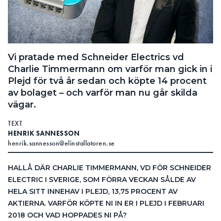
Search for:
Vi pratade med Schneider Electrics vd
SEARCH
Charlie Timmermann om varför man gick in i
Plejd för två år sedan och köpte 14 procent
av bolaget – och varför man nu går skilda
vägar.
TEXT
HENRIK SANNESSON
henrik.sannesson@elinstallatoren.se
HALLÅ DÄR CHARLIE TIMMERMANN, VD FÖR SCHNEIDER
ELECTRIC I SVERIGE, SOM FÖRRA VECKAN SÅLDE AV
HELA SITT INNEHAV I PLEJD, 13,75 PROCENT AV
AKTIERNA. VARFÖR KÖPTE NI IN ER I PLEJD I FEBRUARI
2018 OCH VAD HOPPADES NI PÅ?