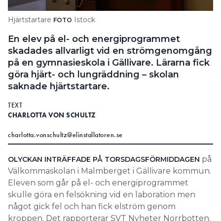
Search for:
Hjärtstartare
Istock
FOTO
En elev på el- och energiprogrammet
skadades allvarligt vid en strömgenomgång
SEARCH
på en gymnasieskola i Gällivare. Lärarna fick
göra hjärt- och lungräddning – skolan
saknade hjärtstartare.
TEXT
CHARLOTTA VON SCHULTZ
charlotta.vonschultz@elinstallatoren.se
på
OLYCKAN INTRÄFFADE PÅ TORSDAGSFÖRMIDDAGEN
Välkommaskolan i Malmberget i Gällivare kommun.
Eleven som går på el- och energiprogrammet
skulle göra en felsökning vid en laboration men
något gick fel och han fick elström genom
kroppen.
Det rapporterar SVT Nyheter Norrbotten.