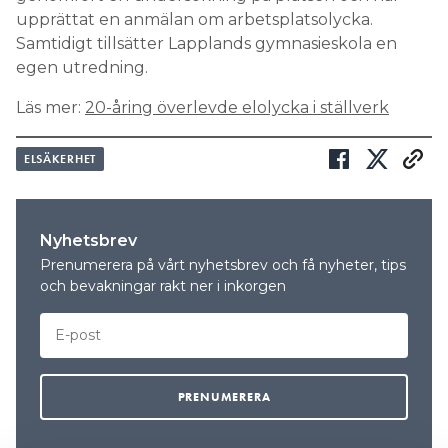
upprättat en anmälan om arbetsplatsolycka.
Samtidigt tillsätter Lapplands gymnasieskola en
egen utredning.
Läs mer:
20-åring överlevde elolycka i ställverk
ELSÄKERHET
Nyhetsbrev
Prenumerera på vårt nyhetsbrev och få nyheter, tips
och bevakningar rakt ner i inkorgen