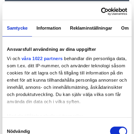
Samtycke
Information
Reklaminställningar
Om
REKOMMENDERADE ARTIKLAR
FÖR PRENUMERANTER
Ansvarsfull användning av dina uppgifter
Vi och
våra 1022 partners
behandlar din personliga data,
som t.ex. ditt IP-nummer, och använder teknologi såsom
cookies för att lagra och få tillgång till information på din
Spänningssatta
Spänningssatta
Vd:n om
enhet för att kunna tillhandahålla personliga annonser och
klippta kablar: 5
klippta kablar:
spännings
råd för att
innehåll, annons- och innehållsmätning, åskådarinsikter
Larm- och
klippta kab
undvika olyckor
ventilationsmontörer
”Som att gå
och produktutveckling. Du kan själv välja vilka som får
mest utsatta
ett minfält
använda din data och i vilka syften.
Med din tillåtelse skulle vi även vilja:
Samla in information om din geografiska plats
Samtyckesval
Nödvändig
som kan ha en noggrannhet på upp till flera meter