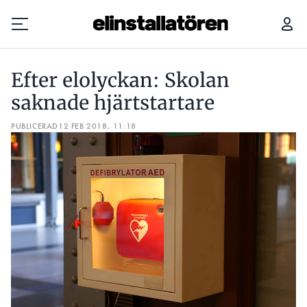
EFTER ELOLYCKAN: SKOLAN SAKNADE HJÄRTSTARTARE
Efter elolyckan: Skolan
Prenumerera
saknade hjärtstartare
PUBLICERAD
Hantera prenumeration
12 FEB 2018, 11:18
Lediga jobb
Annonsera
Läs E-tidningen
Om tidningen
Kontakt
Personuppgifter