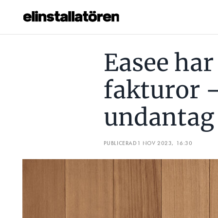
EASEE HAR BETALAT SINA FAKTUROR – MED TVÅ UNDANTA
Easee har 
Prenumerera
fakturor 
Hantera prenumeration
undantag
Lediga jobb
Annonsera
PUBLICERAD
1 NOV 2023, 16:30
Läs E-tidningen
Om tidningen
Kontakt
Personuppgifter