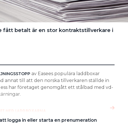
fått betalt är en stor kontraktstillverkare i
av Easees populära laddboxar
LJNINGSSTOPP
nnat till att den norska tillverkaren ställde in
dess har företaget genomgått ett stålbad med vd-
kärningar.
EMET MED LADDBOXARNA
tt logga in eller starta en prenumeration
SSTOPPET MOT EASEE