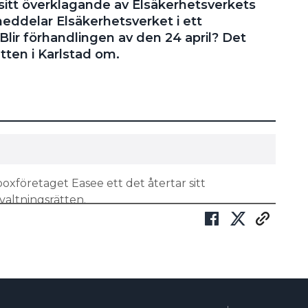
 sitt överklagande av Elsäkerhetsverkets
meddelar Elsäkerhetsverket i ett
lir förhandlingen av den 24 april? Det
tten i Karlstad om.
xföretaget Easee ett det återtar sitt
valtningsrätten.
AGAN – ACCEPTERAR FORTSATT FÖRSÄLJNINGSFÖRBUD
get återtagande inkommit från Easee till