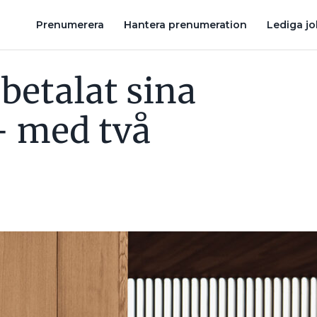
G
HAR EASEE VERKLIGEN ÅTERTAGIT SIN ÖVERKLAGAN?
E
Prenumerera
Hantera prenumeration
Lediga j
betalat sina
– med två