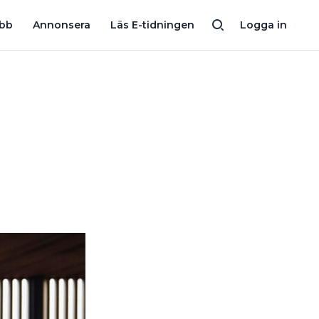
ASEE FÅR GRÖNT LJUS I SCHWEIZ – HUR PÅVERKAR DET PROCESSEN 
obb
Annonsera
Läs E-tidningen
Logga in