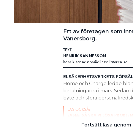
Ett av företagen som inte 
Vänersborg.
TEXT
HENRIK SANNESSON
henrik.sannesson@elinstallatoren.se
ELSÄKERHETSVERKETS FÖRSÄ
Home och Charge ledde bland a
betalningarna i mars. Sedan 
byte och stora personalneds
LÄS OCKSÅ:
EASEE: SÅ SKA VI LÖSA PROBL
Fortsätt läsa genom a
LÄS OCKSÅ:
TRE SKÄL BAKOM FÖRSÄLJNING