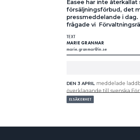
Easee har inte återkallat
försäljningsförbud, det 
pressmeddelande i dag. B
frågade vi Förvaltningsrä
TEXT
MARIE GRANMAR
marie.granmar@in.se
meddelade laddbo
DEN 3 APRIL
överklagande till svenska För
ELSÄKERHET
LÄS OCKSÅ:
EASEE DRAR TILLBAKA ÖVERKL
Fortfarande i dag har dock in
Förvaltningsrätten i Karlstad.