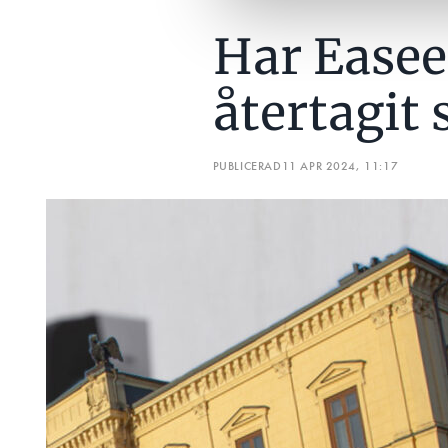
Har Easee
återtagit 
PUBLICERAD
11 APR 2024, 11:17