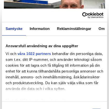
Samtycke
Information
Reklaminställningar
Om
Ansvarsfull användning av dina uppgifter
Vi och
våra 1022 partners
behandlar din personliga data,
som t.ex. ditt IP-nummer, och använder teknologi såsom
Utvecklingen av installationskablar har gått
cookies för att lagra och få tillgång till information på din
snabbt framåt på sistone. Vilka kablar är
enhet för att kunna tillhandahålla personliga annonser och
elektrikernas favoriter, vilka bör man välja
innehåll, annons- och innehållsmätning, åskådarinsikter
och vilka sorter bör undvikas? Här är hela
och produktutveckling. Du kan själv välja vilka som får
listan.
använda din data och i vilka syften.
TEXT
Med din tillåtelse skulle vi även vilja:
FELIX BJÖRKLUND
felix.bjorklund@in.se
Samla in information om din geografiska plats
Samtyckesval