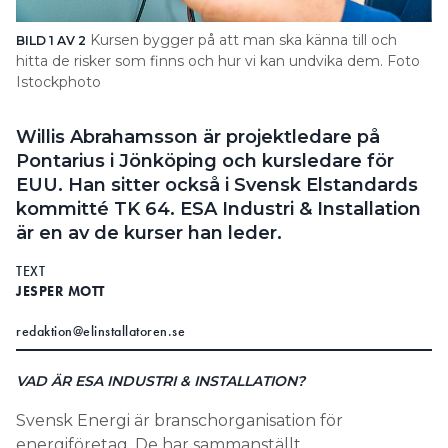
Search for:
Kursen bygger på att man ska känna till och
BILD 1 AV 2
BI
hitta de risker som finns och hur vi kan undvika dem. Foto
In
Istockphoto
Je
SEARCH
Willis Abrahamsson är projektledare på
Pontarius i Jönköping och kursledare för
EUU. Han sitter också i Svensk Elstandards
kommitté TK 64. ESA Industri & Installation
är en av de kurser han leder.
TEXT
JESPER MOTT
redaktion@elinstallatoren.se
VAD ÄR ESA INDUSTRI & INSTALLATION?
Svensk Energi är branschorganisation för
energiföretag. De har sammanställt