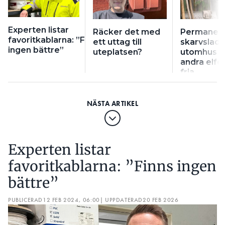
Experten listar
Räcker det med
Permanen
favoritkablarna: ”Finns
ett uttag till
skarvslad
ingen bättre”
uteplatsen?
utomhus –
andra elfel
fria
Experten listar
favoritkablarna: ”Finns ingen
bättre”
PUBLICERAD
12 FEB 2024, 06:00
| UPPDATERAD
20 FEB 2026