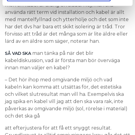
men en kabel är aldrig en sladd. Nej, man ska
använda rätt term vid installation och kabel är allt
med mantelfyllnad och ytterhölje och det som inte
har det dvs har bara ett skikt isolering är tråd. Tror
förvisso att tråd är det många som är lite äldre eller
lärd av en äldre som säger, noterar han.
man tänka på när det blir
SÅ VAD SKA
kabeldiskussion, vad är första man bör överväga
innan man väljer en kabel?
– Det hör ihop med omgivande miljö och vad
kabeln kan komma att utsättas för, det estetiska
och vilket slutresultat man vill ha. Exempelvis ska
jag spika en kabel vill jag att den ska vara rak, inte
påverkas av omgivande miljö (sol, rörelse i material)
och det ska gå
att efterjustera för att få ett snyggt resultat.