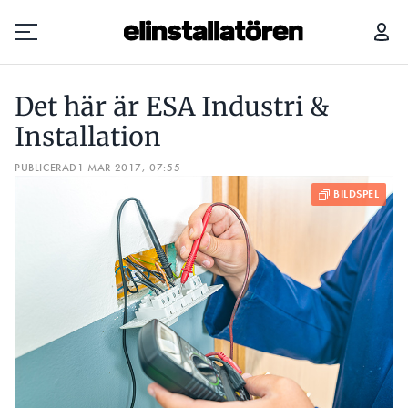
DET HÄR ÄR ESA INDUSTRI & INSTALLATION
Det här är ESA Industri &
Prenumerera
Installation
PUBLICERAD
Hantera prenumeration
1 MAR 2017, 07:55
Lediga jobb
Annonsera
Läs E-tidningen
Om tidningen
Kontakt
Personuppgifter