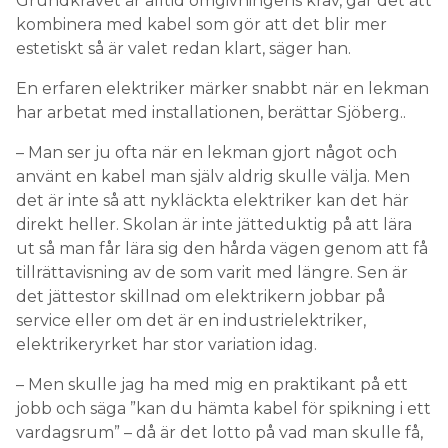
Grundkravet är alltid omgivningens krav, går det att
kombinera med kabel som gör att det blir mer
estetiskt så är valet redan klart, säger han.
En erfaren elektriker märker snabbt när en lekman
har arbetat med installationen, berättar Sjöberg..
– Man ser ju ofta när en lekman gjort något och
använt en kabel man själv aldrig skulle välja. Men
det är inte så att nykläckta elektriker kan det här
direkt heller. Skolan är inte jätteduktig på att lära
ut så man får lära sig den hårda vägen genom att få
tillrättavisning av de som varit med längre. Sen är
det jättestor skillnad om elektrikern jobbar på
service eller om det är en industrielektriker,
elektrikeryrket har stor variation idag.
– Men skulle jag ha med mig en praktikant på ett
jobb och säga ”kan du hämta kabel för spikning i ett
vardagsrum” – då är det lotto på vad man skulle få,