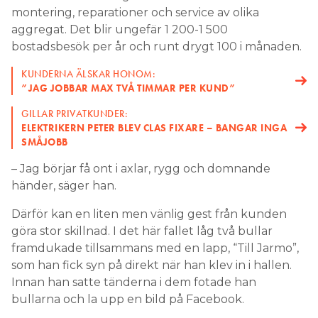
montering, reparationer och service av olika
aggregat. Det blir ungefär 1 200-1 500
bostadsbesök per år och runt drygt 100 i månaden.
KUNDERNA ÄLSKAR HONOM:
”JAG JOBBAR MAX TVÅ TIMMAR PER KUND”
GILLAR PRIVATKUNDER:
ELEKTRIKERN PETER BLEV CLAS FIXARE – BANGAR INGA
SMÅJOBB
– Jag börjar få ont i axlar, rygg och domnande
händer, säger han.
Därför kan en liten men vänlig gest från kunden
göra stor skillnad. I det här fallet låg två bullar
framdukade tillsammans med en lapp, “Till Jarmo”,
som han fick syn på direkt när han klev in i hallen.
Innan han satte tänderna i dem fotade han
bullarna och la upp en bild på Facebook.