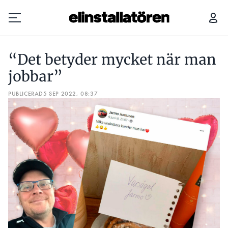
“DET BETYDER MYCKET NÄR MAN JOBBAR”
“Det betyder mycket när man
Prenumerera
jobbar”
PUBLICERAD
Hantera prenumeration
5 SEP 2022, 08:37
Lediga jobb
Annonsera
Läs E-tidningen
Om tidningen
Kontakt
Personuppgifter