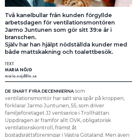
Search for:
Två kanelbullar från kunden förgyllde
arbetsdagen för ventilationsmontören
Jarmo Juntunen som gör sitt 39:e år i
SEARCH
branschen.
Själv har han hjälpt nödställda kunder med
både mattskakning och toalettbesök.
TEXT
MARIA NÖJD
maria.nojd@in.se
som
DE SNART FYRA DECENNIERNA
ventilationsmontör har satt sina spår på kroppen,
förklarar Jarmo Juntunen, 55, som driver
familjeföretaget JJ ventserice i Trollhättan.
Uppdragen är framför allt OVK, obligatorisk
ventilationskontroll, främst åt
bostadsrättsföreningar i Västra Götaland. Men även