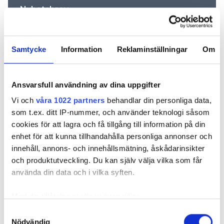
Nyhetsbrev
Prenumerera på vårt nyhetsbrev och få nyheter, tips
och bevakningar rakt ner i inkorgen
Samtycke
Information
Reklaminställningar
Om
Ansvarsfull användning av dina uppgifter
Vi och
våra 1022 partners
behandlar din personliga data,
som t.ex. ditt IP-nummer, och använder teknologi såsom
cookies för att lagra och få tillgång till information på din
enhet för att kunna tillhandahålla personliga annonser och
innehåll, annons- och innehållsmätning, åskådarinsikter
och produktutveckling. Du kan själv välja vilka som får
REKOMMENDERADE ARTIKLAR
använda din data och i vilka syften.
FÖR PRENUMERANTER
FÖR PRENU
Med din tillåtelse skulle vi även vilja:
Samla in information om din geografiska plats
Samtyckesval
Nödvändig
som kan ha en noggrannhet på upp till flera meter