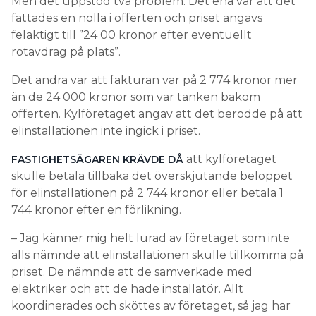
Men det uppstod två problem. Det ena var att det
fattades en nolla i offerten och priset angavs
felaktigt till ”24 00 kronor efter eventuellt
rotavdrag på plats”.
Det andra var att fakturan var på 2 774 kronor mer
än de 24 000 kronor som var tanken bakom
offerten. Kylföretaget angav att det berodde på att
elinstallationen inte ingick i priset.
att kylföretaget
FASTIGHETSÄGAREN KRÄVDE DÅ
skulle betala tillbaka det överskjutande beloppet
för elinstallationen på 2 744 kronor eller betala 1
744 kronor efter en förlikning.
– Jag känner mig helt lurad av företaget som inte
alls nämnde att elinstallationen skulle tillkomma på
priset. De nämnde att de samverkade med
elektriker och att de hade installatör. Allt
koordinerades och sköttes av företaget, så jag har