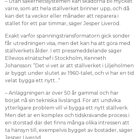
– Utan säkerhetssystemen kan skadorna bli mycket
värre, som att hela ställverket brinner upp, och då
kan det ta veckor eller månader att reparera i
stället för ett par timmar, säger Jesper Liveröd.
Exakt varför spänningstransformatorn gick sönder
får utredningen visa, men det kan ha att göra med
ställverkets ålder. I ett pressmeddelande säger
Ellevios elnätschef i Stockholm, Kenneth
Johansson: ”Det vi vet är att ställverket i Liljeholmen
är byggt under slutet av 1960-talet, och vi har en tid
velat bygga ett nytt…”
– Anläggningen är över 50 år gammal och har
börjat nå sin tekniska livslängd. För att undvika
ytterligare problem vill vi bygga ett nytt ställverk.
Men det är en komplex och tidskrävande process i
en storstad där det finns många olika intressen att
ta hänsyn till, exempelvis bygget av bostäder, säger
Jesper Liveröd.