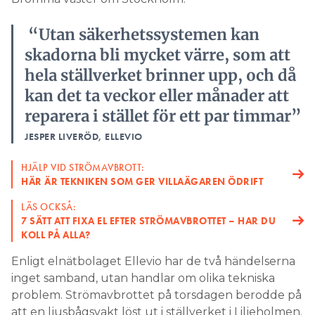
“Utan säkerhetssystemen kan
skadorna bli mycket värre, som att
hela ställverket brinner upp, och då
kan det ta veckor eller månader att
reparera i stället för ett par timmar”
JESPER LIVERÖD, ELLEVIO
HJÄLP VID STRÖMAVBROTT:
HÄR ÄR TEKNIKEN SOM GER VILLAÄGAREN ÖDRIFT
LÄS OCKSÅ:
7 SÄTT ATT FIXA EL EFTER STRÖMAVBROTTET – HAR DU
KOLL PÅ ALLA?
Enligt elnätbolaget Ellevio har de två händelserna
inget samband, utan handlar om olika tekniska
problem. Strömavbrottet på torsdagen berodde på
att en ljusbågsvakt löst ut i ställverket i Liljeholmen.