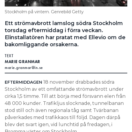
Search for:
Stockholm på vintern. Genrebild Getty
Ett strömavbrott lamslog södra Stockholm
torsdag eftermiddag i förra veckan.
SEARCH
Elinstallatören har pratat med Ellevio om de
bakomliggande orsakerna.
TEXT
MARIE GRANMAR
marie.granmar@in.se
18 november drabbades södra
EFTERMIDDAGEN
Stockholm av ett omfattande strömavbrott under
cirka 1,5 timme. Till att börja med försvann elen från
48 000 kunder. Trafikljus slocknade, tunnelbanan
stod still och även regionala tåg samt Tvärbanan
påverkades med trafikkaos till följd. Dagen därpå
blev det svart igen, vid lunchtid på fredagen, i
Bromma väster om Stockholm.