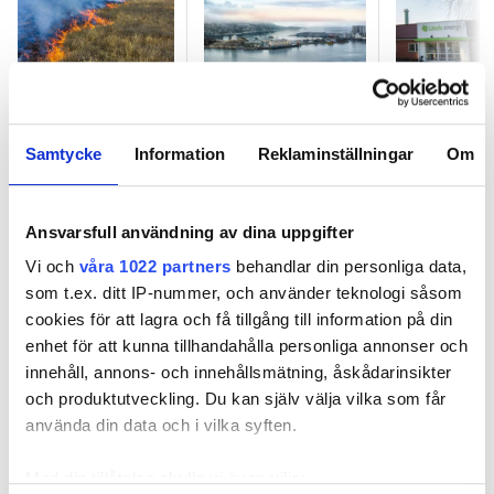
Vad fick gräset
Misstänkt jordfel:
Misstänkt 
att brinna
flygplatsbygge
elstöld i 30
symmetriskt
stoppas efter
nekar: ”ja
Samtycke
Information
Reklaminställningar
Om
runt
elolyckor
inte el”
kraftstolparna?
Ansvarsfull användning av dina uppgifter
Vi och
våra 1022 partners
behandlar din personliga data,
som t.ex. ditt IP-nummer, och använder teknologi såsom
cookies för att lagra och få tillgång till information på din
enhet för att kunna tillhandahålla personliga annonser och
Vad fick gräset att brinna
innehåll, annons- och innehållsmätning, åskådarinsikter
symmetriskt runt
och produktutveckling. Du kan själv välja vilka som får
kraftstolparna?
använda din data och i vilka syften.
PUBLICERAD
24 JUN 2026, 05:22
Med din tillåtelse skulle vi även vilja: