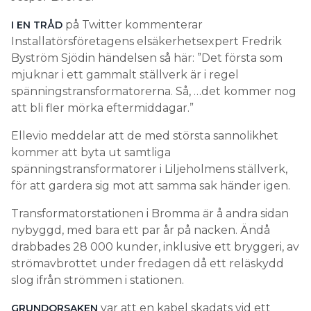
på Twitter kommenterar
I EN TRÅD
Installatörsföretagens elsäkerhetsexpert Fredrik
Byström Sjödin händelsen så här: ”Det första som
mjuknar i ett gammalt ställverk är i regel
spänningstransformatorerna. Så, …det kommer nog
att bli fler mörka eftermiddagar.”
Ellevio meddelar att de med största sannolikhet
kommer att byta ut samtliga
spänningstransformatorer i Liljeholmens ställverk,
för att gardera sig mot att samma sak händer igen.
Transformatorstationen i Bromma är å andra sidan
nybyggd, med bara ett par år på nacken. Ändå
drabbades 28 000 kunder, inklusive ett bryggeri, av
strömavbrottet under fredagen då ett reläskydd
slog ifrån strömmen i stationen.
var att en kabel skadats vid ett
GRUNDORSAKEN