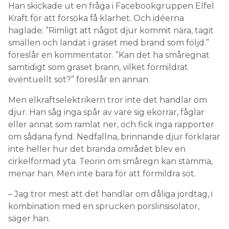
Han skickade ut en fråga i Facebookgruppen Elfel
Kraft för att försöka få klarhet. Och idéerna
haglade: ”Rimligt att något djur kommit nära, tagit
smällen och landat i gräset med brand som följd.”
föreslår en kommentator. ”Kan det ha småregnat
samtidigt som gräset brann, vilket förmildrat
eventuellt sot?” föreslår en annan.
Men elkraftselektrikern tror inte det handlar om
djur. Han såg inga spår av vare sig ekorrar, fåglar
eller annat som ramlat ner, och fick inga rapporter
om sådana fynd. Nedfallna, brinnande djur förklarar
inte heller hur det brända området blev en
cirkelformad yta. Teorin om småregn kan stämma,
menar han. Men inte bara för att förmildra sot.
– Jag tror mest att det handlar om dåliga jordtag, i
kombination med en sprucken porslinsisolator,
säger han.