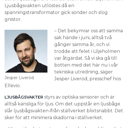
Ljusbågsvakten utlöstes då en
spänningstransformator gick sönder och slog
gnistor.
– Det bekymrar oss att samma
sak hände i juni, alltså två
gånger samma år, och vi
trodde att felet i Liljeholmen
var åtgärdat. Så vi ska gå till
botten med det här nu i vår
tekniska utredning, säger
Jesper Liveröd
Jesper Liveröd, presschef hos
Ellevio.
styrs av optiska sensorer och är
LJUSBÅGSVAKTER
alltså känsliga för ljus. Om det uppstår en ljusbåge
slår ljusbågsvakten ifrån ställverket blixtsnabbt. Det
sker för att minimera skadorna i ställverket.