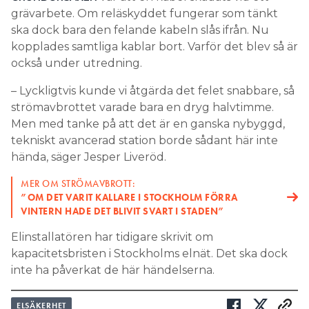
grävarbete. Om reläskyddet fungerar som tänkt
ska dock bara den felande kabeln slås ifrån. Nu
kopplades samtliga kablar bort. Varför det blev så är
också under utredning.
– Lyckligtvis kunde vi åtgärda det felet snabbare, så
strömavbrottet varade bara en dryg halvtimme.
Men med tanke på att det är en ganska nybyggd,
tekniskt avancerad station borde sådant här inte
hända, säger Jesper Liveröd.
MER OM STRÖMAVBROTT:
”OM DET VARIT KALLARE I STOCKHOLM FÖRRA
VINTERN HADE DET BLIVIT SVART I STADEN”
Elinstallatören har tidigare skrivit om
kapacitetsbristen i Stockholms elnät. Det ska dock
inte ha påverkat de här händelserna.
ELSÄKERHET