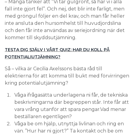
– Många tänker att ”Vi tar gulgrönt, så har vi i alla
fall inte gjort fel”. Och nej, det blir inte farligt, men
med gröngul följer en del krav, och man får heller
inte ansluta den hursomhelst till huvudjordslina
och den får inte användas av seriejordning när det
kommer till skyddsutjämning.
TESTA DIG SJÄLV I VÅRT QUIZ: HAR DU KOLL PÅ
POTENTIALIUTJÄMNING?
Så – vilka är Cecilia Axelssons bästa råd till
elektrierna för att komma till bukt med förvirringen
kring potentialutjämning?
Våga ifrågasätta underlagena ni får, de tekniska
beskrivningarna där begreppen står. Inte får att
vara vrång utanför att spara pengar.Vad menar
beställaren egentligen?
Våga be om hjälp, utnyttja livlinan och ring en
vän. ”Hur har ni gjort?” Ta kontakt och be om