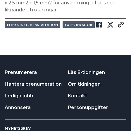
x 2,5 mm2 + 1,5 mm2 för användning till spis och
liknande utrustningar.
ELTEKNIK OCH INSTALLATION
EXPERTFRÅGOR
Prenumerera
Läs E-tidningen
Hantera prenumeration
Om tidningen
Lediga jobb
Kontakt
Annonsera
Personuppgifter
NYHETSBREV