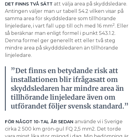
att välja area på skyddsledare.
DET FINNS TVÅ SÄTT
Antingen väljer man ur tabell 54.2 vilken visar på
samma area för skyddsledare som tillhörande
2
linjeledare, i vart fall upp till och med 16 mm
. Eller
så beräknar man enligt formel i punkt 543.1.2.
Denna formel ger generellt ett eller två steg
mindre area på skydddsledaren än tillhörande
linjeledare.
”Det finns en betydande risk att
installationen blir ifrågasatt om
skyddsledaren har mindre area än
tillhörande linjeledare även om
utförandet följer svensk standard.”
använde vi i Sverige
FÖR NÅGOT 10-TAL ÅR SEDAN
cirka 2 500 km grön-gul FQ 2,5 mm2. Det torde
vara minst lika stor mängd i dag. Min bedömning är