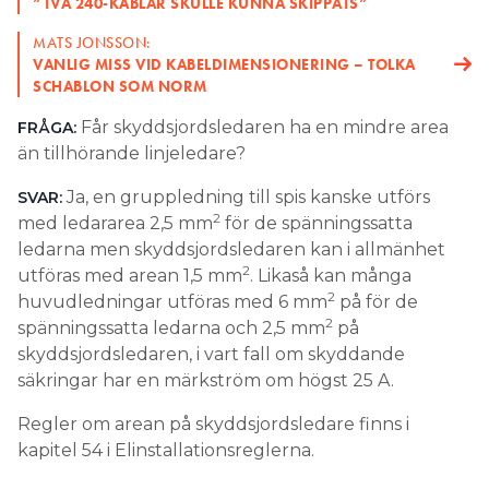
”TVÅ 240-KABLAR SKULLE KUNNA SKIPPATS”
MATS JONSSON:
VANLIG MISS VID KABELDIMENSIONERING – TOLKA
SCHABLON SOM NORM
Får skyddsjordsledaren ha en mindre area
FRÅGA:
än tillhörande linjeledare?
Ja, en gruppledning till spis kanske utförs
SVAR:
2
med ledararea 2,5 mm
för de spänningssatta
ledarna men skyddsjordsledaren kan i allmänhet
2
utföras med arean 1,5 mm
. Likaså kan många
2
huvudledningar utföras med 6 mm
på för de
2
spänningssatta ledarna och 2,5 mm
på
skyddsjordsledaren, i vart fall om skyddande
säkringar har en märkström om högst 25 A.
Regler om arean på skyddsjordsledare finns i
kapitel 54 i Elinstallationsreglerna.