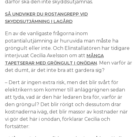
därför ska den inte skyddsutjämnas.
SÅ UNDVIKER DU ROSTANGREPP VID
SKYDDSUTJÄMNING I LAGÅRD
En av de vanligaste frågorna inom
potantialutjämning är huruvida man måste ha
gröngult eller inte. Och Elinstallatören har tidigare
interjvuat Cecilia Axelsson om att
MÅNGA
. Men varför är
TAPETSERAR MED GRÖNGULT I ONÖDAN
det dumt, är det inte bra att gardera sig?
– Dert är ingen extra risk, men det blir svårt för
elektrikern som kommer till anläggnignen sedan
att tyda, vad är den här ledaren bra för, varför är
den gröngul? Det blir rörigt och dessutom drar
kostnaderna iväg, det blir massor av kostnader när
vi gör det här i onödan, förklarar Cecilia och
fortsätter: