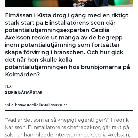
Search for:
Elmässan i Kista drog i gång med en riktigt
stark start på Elinstallatörens scen där
potentialutjämningsexperten Cecilia
SEARCH
Axelsson redde ut många av de begrepp
inom potentialutjämning som fortsätter
skapa förvirring i branschen. Och hur gick
det när hon skulle kolla
potentialutjämningen hos brunbjörnarna på
Kolmården?
TEXT
SOFIE BÅTMÄSTAR
sofie.batmastar@elinstallatoren.se
”Vad är det som är så knepigt egentligen?” Fredrik
Karlsson, Elinstallatörens chefredaktör, går rakt på
sak när han inledde intervjun med Cecilia Axelsson,