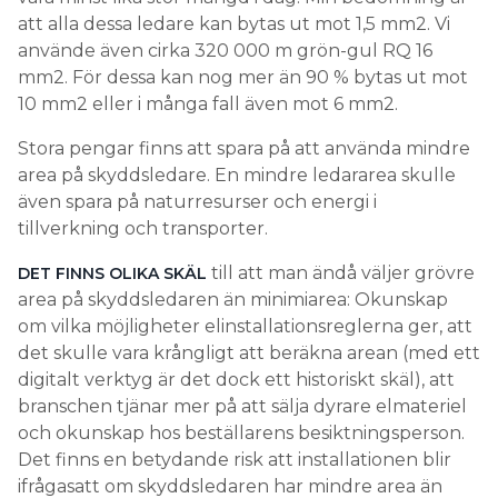
att alla dessa ledare kan bytas ut mot 1,5 mm2. Vi
använde även cirka 320 000 m grön-gul RQ 16
mm2. För dessa kan nog mer än 90 % bytas ut mot
10 mm2 eller i många fall även mot 6 mm2.
Stora pengar finns att spara på att använda mindre
area på skyddsledare. En mindre ledararea skulle
även spara på naturresurser och energi i
tillverkning och transporter.
till att man ändå väljer grövre
DET FINNS OLIKA SKÄL
area på skyddsledaren än minimiarea: Okunskap
om vilka möjligheter elinstallationsreglerna ger, att
det skulle vara krångligt att beräkna arean (med ett
digitalt verktyg är det dock ett historiskt skäl), att
branschen tjänar mer på att sälja dyrare elmateriel
och okunskap hos beställarens besiktningsperson.
Det finns en betydande risk att installationen blir
ifrågasatt om skyddsledaren har mindre area än