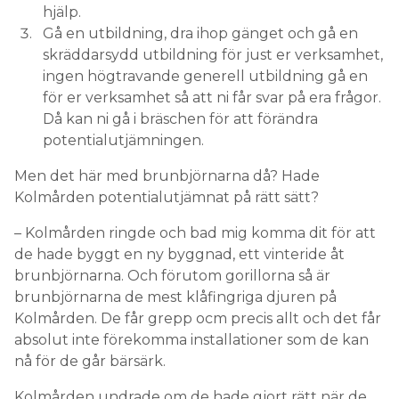
hjälp.
Gå en utbildning, dra ihop gänget och gå en
skräddarsydd utbildning för just er verksamhet,
ingen högtravande generell utbildning gå en
för er verksamhet så att ni får svar på era frågor.
Då kan ni gå i bräschen för att förändra
potentialutjämningen.
Men det här med brunbjörnarna då? Hade
Kolmården potentialutjämnat på rätt sätt?
– Kolmården ringde och bad mig komma dit för att
de hade byggt en ny byggnad, ett vinteride åt
brunbjörnarna. Och förutom gorillorna så är
brunbjörnarna de mest klåfingriga djuren på
Kolmården. De får grepp ocm precis allt och det får
absolut inte förekomma installationer som de kan
nå för de går bärsärk.
Kolmården undrade om de hade gjort rätt när de