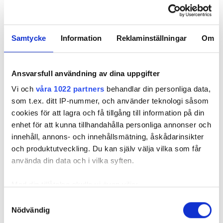
Samtycke
Information
Reklaminställningar
Om
Ansvarsfull användning av dina uppgifter
Vi och
våra 1022 partners
behandlar din personliga data,
som t.ex. ditt IP-nummer, och använder teknologi såsom
REKOMMENDERADE ARTIKLAR
cookies för att lagra och få tillgång till information på din
enhet för att kunna tillhandahålla personliga annonser och
innehåll, annons- och innehållsmätning, åskådarinsikter
och produktutveckling. Du kan själv välja vilka som får
använda din data och i vilka syften.
Får
Ohm-tal:
Elbolaget
Med din tillåtelse skulle vi även vilja:
skyddsjordsledaren
”Jordtag i elnätet
svåra jordt
Samla in information om din geografiska plats
Samtyckesval
ha en mindre
och i villor
”Kan vara 
Nödvändig
som kan ha en noggrannhet på upp till flera meter
area än
blandas ihop”
enkelt som
tillhörande
Identifiera din enhet genom att aktivt skanna den