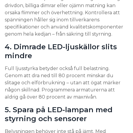
funkat”. Man vet helt enkelt inte och blandar ofta
drivdon, billiga dimrar eller ojämn matning kan
bortkorten. Ta exemplet att en linjär dimringkurva
orsaka flimmer och överhettning. Kontrollera att
inte har någonting med AM eller PWM att göra.
spänningen håller sig inom tillverkarens
specifikationer och använd kvalitetskomponenter
– Sen har vi slutkunden som vill byta ut sin armatur.
genom hela kedjan – från säkring till styrning.
Då har man kanske en dimmer som köptes för
några år sedan som inte fungerar med den
4. Dimrade LED-ljuskällor slits
armaturen. Många kanske reagerar med ”vad är det
mindre
här för jäkla skit-lampa” Men det är kanske inte
armaturen utan dimmern man måste kolla på.
Full ljusstyrka betyder också full belastning.
Genom att dra ned till 80 procent minskar du
Men åter till Anders Thuvesson, som istället för att
slitage och elförbrukning – utan att ögat märker
skylla på armaturen, sett till att informera sig om
någon skillnad. Programmera armaturerna att
vad för alternativ det finns. Vad blev det för lösning
aldrig gå över 80 procent av maxnivån.
på problemet?
5. Spara på LED-lampan med
– Det slutade med att det inte blev Hide-a-lite utan
styrning och sensorer
don från ett annat fabrikat, så får vi se om det
fungerar. Om AM är det som alla ska ha framöver
Belysningen behöver inte stå på jämt. Med
har jag ingen åsikt om, det är upp till tillverkarna,