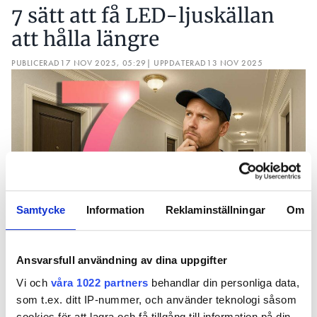
att man bryter strömmen till ljuskällan och sedan
7 sätt att få LED-ljuskällan
sätter på den igen. Det här ger en dimringseffekt,
att hålla längre
men låg frekvens kan ge flimmer.
PUBLICERAD
17 NOV 2025, 05:29
| UPPDATERAD
13 NOV 2025
AM står för amplitudmodulering och är en lite
dyrare teknik där istället strömstyrkan till dioden
sänks för att få till dimringseffekten. Hybrid-dim
använder AM som huvudlösning, men den sista
biten ned mot noll kläms PWM in.
Samtycke
Information
Reklaminställningar
Om
Ansvarsfull användning av dina uppgifter
Vi och
våra 1022 partners
behandlar din personliga data,
LED är effektivt, driftsäkert och långlivat –
som t.ex. ditt IP-nummer, och använder teknologi såsom
åtminstone på pappret. I verkligheten kan
Fredrik Winqvist, belysningsexpert på Light Bureau.
cookies för att lagra och få tillgång till information på din