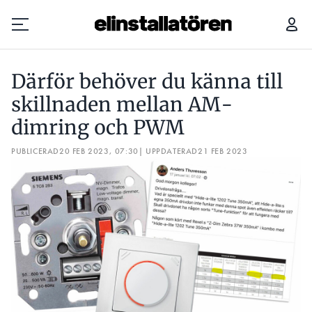
DÄRFÖR BEHÖVER DU KÄNNA TILL SKILLNADEN MELLAN AM-DIMRING OCH PWM
7 S
Därför behöver du känna till
Prenumerera
skillnaden mellan AM-
dimring och PWM
Hantera prenumeration
PUBLICERAD
20 FEB 2023, 07:30
| UPPDATERAD
21 FEB 2023
Lediga jobb
Annonsera
Läs E-tidningen
Om tidningen
Kontakt
Personuppgifter