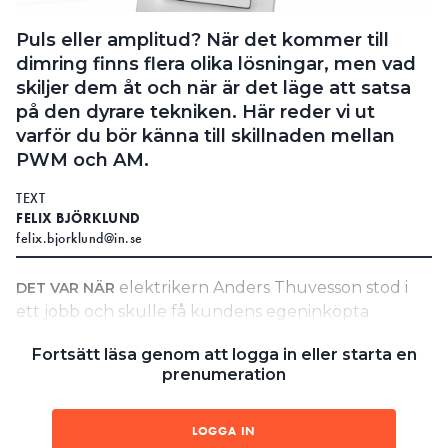
Search for:
Puls eller amplitud? När det kommer till
dimring finns flera olika lösningar, men vad
skiljer dem åt och när är det läge att satsa
på den dyrare tekniken. Här reder vi ut
SEARCH
varför du bör känna till skillnaden mellan
PWM och AM.
TEXT
FELIX BJÖRKLUND
felix.bjorklund@in.se
elektrikern Anders Thuvesson stod i
DET VAR NÄR
ett jobb och skulle få kundens egeninköpta
armaturer att fungera med Hide-a-lite-drivdon som
Fortsätt läsa genom att logga in eller starta en
han hamnade i ett dilemma. Hide-a-lites tabeller för
prenumeration
drivdonsspecifikationer hade vissa luckor och var
inte helt självklara.
LOGGA IN
– Det var en kund som köpt spotar med tune-