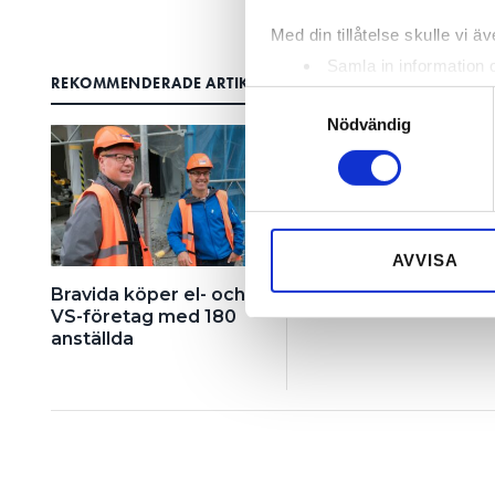
Med din tillåtelse skulle vi äve
Samla in information 
REKOMMENDERADE ARTIKLAR
Identifiera din enhet 
Samtyckesval
Ta reda på mer om hur dina pe
Nödvändig
eller dra tillbaka ditt samtyc
Vi använder enhetsidentifierar
sociala medier och analysera 
till de sociala medier och a
AVVISA
med annan information som du 
Bravida köper el- och
Bravida köper i Öreb
VS-företag med 180
anställda