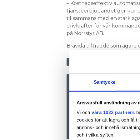
– Kostnadseffektiv automatiser
tjänsteerbjudandet ger kunde
tillsammans med en stark äga
drivkrafter för vår komman
på Norrstyr AB.
Bravida tillträdde som ägare 
NÄRINGSLIV
Samtycke
Nyhetsbrev
Prenumerera på vårt nyhetsbre
inkorgen
Ansvarsfull användning av d
Vi och
våra 1022 partners
be
cookies för att lagra och få t
annons- och innehållsmätning
och i vilka syften.