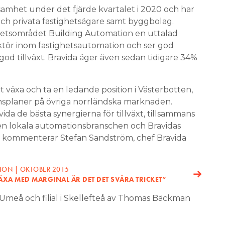
samhet under det fjärde kvartalet i 2020 och har
och privata fastighetsägare samt byggbolag.
etsområdet Building Automation en uttalad
aktör inom fastighetsautomation och ser god
 god tillväxt. Bravida äger även sedan tidigare 34%
t växa och ta en ledande position i Västerbotten,
nsplaner på övriga norrländska marknaden.
ida de bästa synergierna för tillväxt, tillsammans
en lokala automationsbranschen och Bravidas
r, kommenterar Stefan Sandström, chef Bravida
ION | OKTOBER 2015
VÄXA MED MARGINAL ÄR DET DET SVÅRA TRICKET”
 Umeå och filial i Skellefteå av Thomas Bäckman