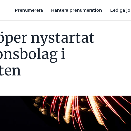
ERBOTTEN
BRAVIDA KÖPER EL- OCH VS-FÖRETAG MED 180 ANS
Prenumerera
Hantera prenumeration
Lediga j
öper nystartat
nsbolag i
ten