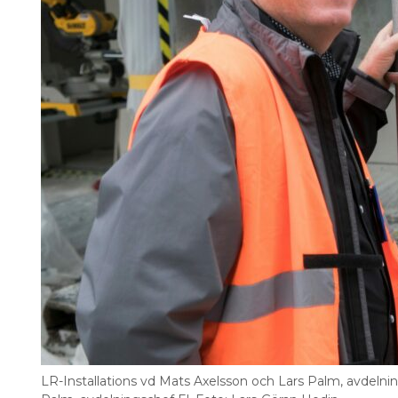
LR-Installations vd Mats Axelsson och Lars Palm, avdelnin