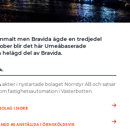
ammalt men Bravida ägde en tredjedel
ktober blir det här Umeåbaserade
 helägd del av Bravida.
A:
aktier i nystartade bolaget Norrstyr AB och satsar
A
inom fastighetsautomation i Västerbotten.
BOLAG I NORR
 MED 40 ANSTÄLLDA I ÖRNSKÖLDSVIK