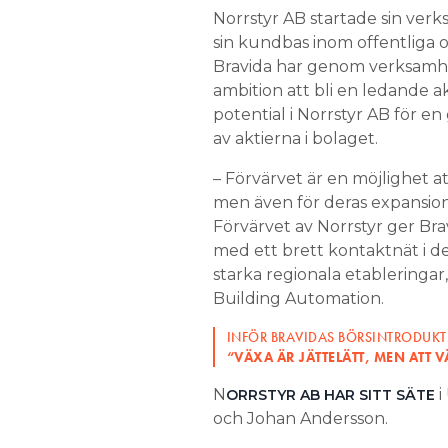
Norrstyr AB startade sin verk
sin kundbas inom offentliga 
Bravida har genom verksamh
ambition att bli en ledande 
potential i Norrstyr AB för en
av aktierna i bolaget.
– Förvärvet är en möjlighet at
men även för deras expansio
Förvärvet av Norrstyr ger Brav
med ett brett kontaktnät i d
starka regionala etableringa
Building Automation.
INFÖR BRAVIDAS BÖRSINTRODUKT
“VÄXA ÄR JÄTTELÄTT, MEN ATT 
N
i
ORRSTYR AB HAR SITT SÄTE
och Johan Andersson.