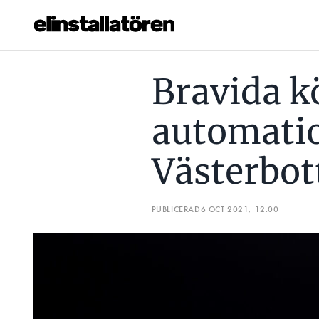
BRAVIDA KÖPER NYSTARTAT AUTOMATIONSBOLAG I VÄST
Bravida k
Prenumerera
automatio
Hantera prenumeration
Västerbot
Lediga jobb
Annonsera
PUBLICERAD
6 OCT 2021, 12:00
Läs E-tidningen
Om tidningen
Kontakt
Personuppgifter