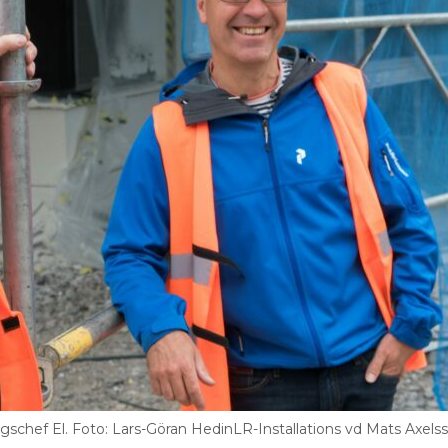
gschef El. Foto: Lars-Göran HedinLR-Installations vd Mats Axels