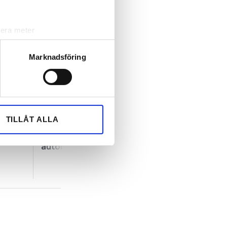
lera meter
ryck)
ljsektionen
. Du kan ändra
Marknadsföring
andahålla funktioner för
n information från din enhet
 tur kombinera informationen
TILLÅT ALLA
deras tjänster.
00-
Bravida köper
Bravida shoppar 
automationsbolag i norr
Norrköping