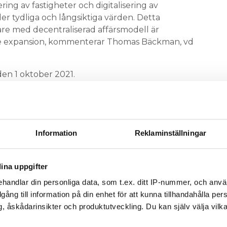
ing av fastigheter och digitalisering av
r tydliga och långsiktiga värden. Detta
re med decentraliserad affärsmodell är
de expansion, kommenterar Thomas Bäckman, vd
den 1 oktober 2021.
Information
Reklaminställningar
v och få nyheter, tips och bevakningar rakt ner i
ina uppgifter
handlar din personliga data, som t.ex. ditt IP-nummer, och anv
illgång till information på din enhet för att kunna tillhandahålla pe
, åskådarinsikter och produktutveckling. Du kan själv välja vilk