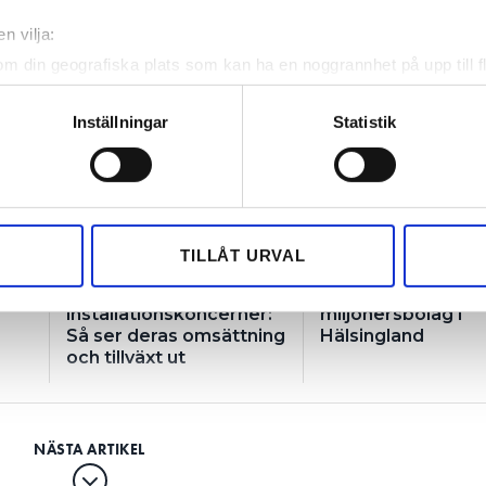
n vilja:
om din geografiska plats som kan ha en noggrannhet på upp till f
genom att aktivt skanna den för specifika kännetecken (fingeravt
rsonliga uppgifter behandlas och ställ in dina preferenser i
deta
Inställningar
Statistik
ke när som helst från cookie-förklaringen.
e för att anpassa innehållet och annonserna till användarna, tillh
vår trafik. Vi vidarebefordrar även sådana identifierare och anna
nnons- och analysföretag som vi samarbetar med. Dessa kan i sin
TILLÅT URVAL
har tillhandahållit eller som de har samlat in när du har använt 
ro
24
Bravida shoppar 1
installationskoncerner:
miljonersbolag i
Så ser deras omsättning
Hälsingland
och tillväxt ut