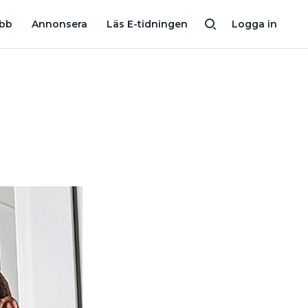
REN
ELSTÖLD: ”KAN INTE ERKÄNNA NÅGOT JAG INTE HADE 
obb
Annonsera
Läs E-tidningen
Logga in