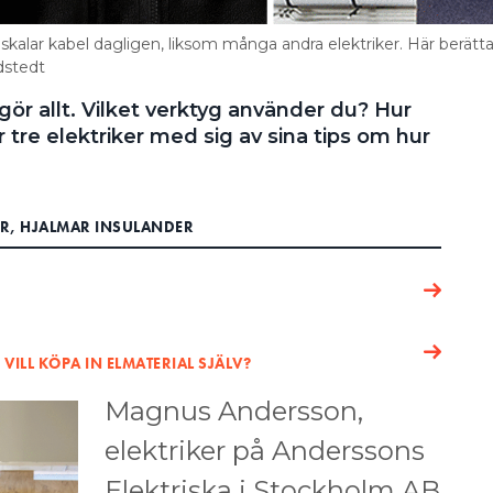
alar kabel dagligen, liksom många andra elektriker. Här berät
dstedt
ör allt. Vilket verktyg använder du? Hur
r tre elektriker med sig av sina tips om hur
R, HJALMAR INSULANDER
ILL KÖPA IN ELMATERIAL SJÄLV?
Magnus Andersson,
elektriker på Anderssons
Elektriska i Stockholm AB