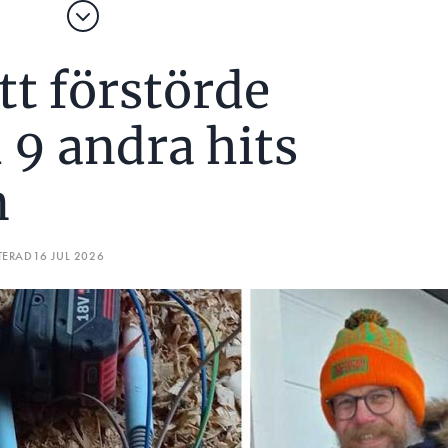
tt förstörde
 9 andra hits
n
TERAD
16 JUL 2026