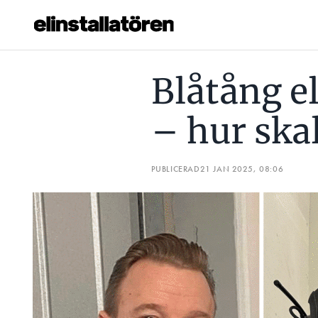
BLÅTÅNG ELLER SKALVERKTYG – HUR SKALAR DU KABEL?
Blåtång el
Prenumerera
– hur ska
Hantera prenumeration
Lediga jobb
PUBLICERAD
21 JAN 2025, 08:06
Annonsera
Läs E-tidningen
Om tidningen
Kontakt
Personuppgifter