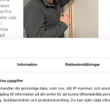
nipex
de Pro.
kalar upp
i
amlar
 på
Magnus Nilsson
Håkan Törnqvist,
elektriker på Törnqvist El
Information
Reklaminställningar
– Jag är väldigt noga med att skala
upp kabeln så att man ser kopparn.
ina uppgifter
Jag brukar skala av 12-15 mm, för att
handlar din personliga data, som t.ex. ditt IP-nummer, och anv
kablarna ska passa i Hagersäkringarna,
illgång till information på din enhet för att kunna tillhandahålla pe
som jag alltid använder. För det
, åskådarinsikter och produktutveckling. Du kan själv välja vilk
använder jag blåtången. Men jag
använder även min Knipex, för att få