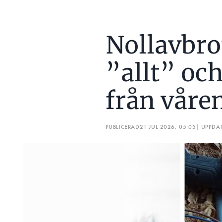
Nollavbro
”allt” och
från våre
PUBLICERAD
21 JUL 2026, 05:05
| UPPDA