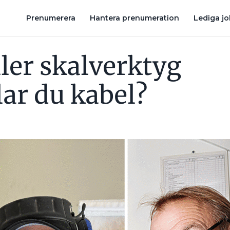
NOLLAVBROTT FÖRSTÖRDE ”ALLT” OCH 9 ANDRA HITS FRÅN VÅ
Prenumerera
Hantera prenumeration
Lediga j
ler skalverktyg
lar du kabel?