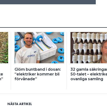
Glöm buntband i dosan:
32 gamla säkringar
te
”elektriker kommer bli
50-talet – elektrik
m”
förvånade”
ovanliga samling