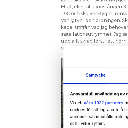
Mult, elinstallationstången K
1391 och skalverktyget Ironsi
Vanligtvis i den ordningen. S
kabel utifrån vad jag behöver 
installationsutrymmet. Jag s
upp allt skräp först i ett hörn
golvet och städar av senare.
Samtycke
Ansvarsfull användning av d
Vi och
våra 1022 partners
be
cookies för att lagra och få t
annons- och innehållsmätning
och i vilka syften.