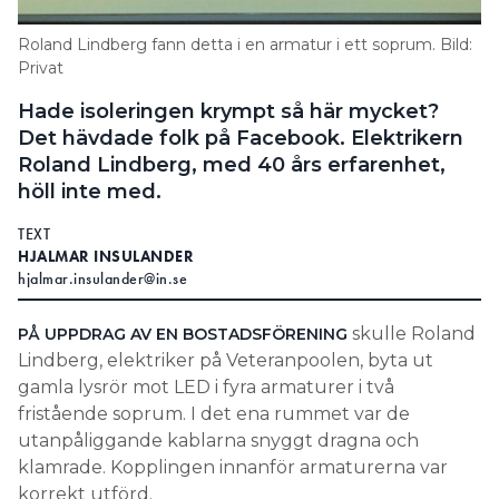
Search for:
Roland Lindberg fann detta i en armatur i ett soprum. Bild:
Privat
Hade isoleringen krympt så här mycket?
SEARCH
Det hävdade folk på Facebook. Elektrikern
Roland Lindberg, med 40 års erfarenhet,
höll inte med.
TEXT
HJALMAR INSULANDER
hjalmar.insulander@in.se
skulle Roland
PÅ UPPDRAG AV EN BOSTADSFÖRENING
Lindberg, elektriker på Veteranpoolen, byta ut
gamla lysrör mot LED i fyra armaturer i två
fristående soprum. I det ena rummet var de
utanpåliggande kablarna snyggt dragna och
klamrade. Kopplingen innanför armaturerna var
korrekt utförd.