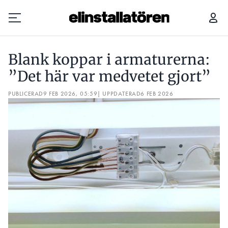
BLANK KOPPAR I ARMATURERNA: ”DET HÄR VAR MEDVETET GJORT”
Blank koppar i armaturerna:
Prenumerera
”Det här var medvetet gjort”
PUBLICERAD
Hantera prenumeration
9 FEB 2026, 05:59
| UPPDATERAD
6 FEB 2026
Lediga jobb
Annonsera
Läs E-tidningen
Om tidningen
Kontakt
Personuppgifter