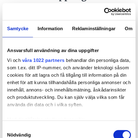
PUBLICERAD
3 AUG 2026, 05:00
| UPPDATERAD
31 JUL 2026
Samtycke
Information
Reklaminställningar
Om
Ansvarsfull användning av dina uppgifter
Vi och
våra 1022 partners
behandlar din personliga data,
som t.ex. ditt IP-nummer, och använder teknologi såsom
cookies för att lagra och få tillgång till information på din
enhet för att kunna tillhandahålla personliga annonser och
innehåll, annons- och innehållsmätning, åskådarinsikter
och produktutveckling. Du kan själv välja vilka som får
Bild: Mathias Hultman / Getty images (montage)
använda din data och i vilka syften.
Slarvigt gjorda installationer i miljöer med
höga temperaturväxlingar gör kondens till
Med din tillåtelse skulle vi även vilja:
ett bekymmer. Här är de vanligaste felen
Samla in information om din geografiska plats
Samtyckesval
som görs enligt elektrikern Mathias
Nödvändig
som kan ha en noggrannhet på upp till flera meter