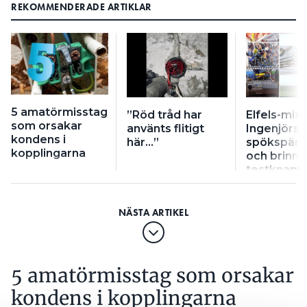
REKOMMENDERADE ARTIKLAR
5 amatörmisstag
”Röd tråd har
Elfels-mix:
som orsakar
använts flitigt
Ingenjörsg
kondens i
här…”
spökspänn
kopplingarna
och brinn
testknapp
5 amatörmisstag som orsakar
kondens i kopplingarna