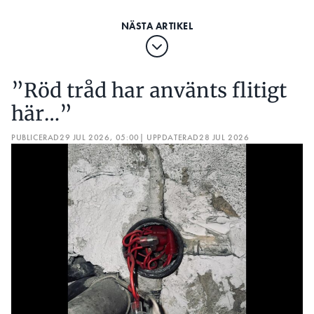
”Röd tråd har använts flitigt
här…”
PUBLICERAD
29 JUL 2026, 05:00
| UPPDATERAD
28 JUL 2026