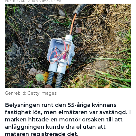
PUBLICERAD
16 JUN 2026, 08:28
Genrebild: Getty images
Belysningen runt den 55-åriga kvinnans
fastighet lös, men elmätaren var avstängd. I
marken hittade en montör orsaken till att
anläggningen kunde dra el utan att
mätaren registrerade det.