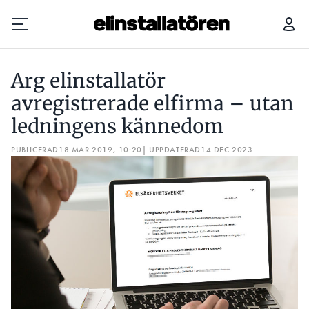
ARG ELINSTALLATÖR AVREGISTRERADE ELFIRMA – UTAN LEDNINGENS KÄNNEDOM
Arg elinstallatör
Prenumerera
avregistrerade elfirma – utan
ledningens kännedom
Hantera prenumeration
PUBLICERAD
18 MAR 2019, 10:20
| UPPDATERAD
14 DEC 2023
Lediga jobb
Annonsera
Läs E-tidningen
Om tidningen
Kontakt
Personuppgifter