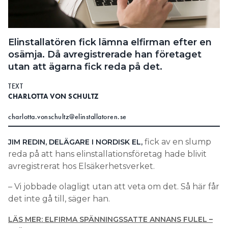
Search for:
Elinstallatören fick lämna elfirman efter en
osämja. Då avregistrerade han företaget
SEARCH
utan att ägarna fick reda på det.
TEXT
CHARLOTTA VON SCHULTZ
charlotta.vonschultz@elinstallatoren.se
fick av en slump
JIM REDIN, DELÄGARE I NORDISK EL,
reda på att hans elinstallationsföretag hade blivit
avregistrerat hos Elsäkerhetsverket.
– Vi jobbade olagligt utan att veta om det. Så här får
det inte gå till, säger han.
LÄS MER: ELFIRMA SPÄNNINGSSATTE ANNANS FULEL –