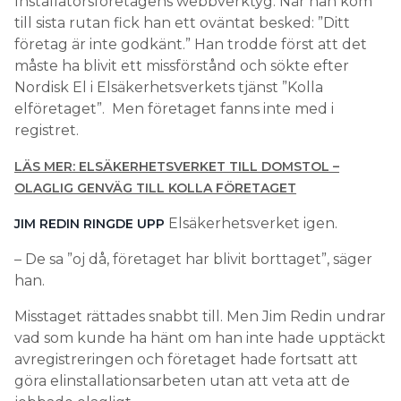
Installatörsföretagens webbverktyg. När han kom
till sista rutan fick han ett oväntat besked: ”Ditt
företag är inte godkänt.” Han trodde först att det
måste ha blivit ett missförstånd och sökte efter
Nordisk El i Elsäkerhetsverkets tjänst ”Kolla
elföretaget”. Men företaget fanns inte med i
registret.
LÄS MER: ELSÄKERHETSVERKET TILL DOMSTOL –
OLAGLIG GENVÄG TILL KOLLA FÖRETAGET
Elsäkerhetsverket igen.
JIM REDIN RINGDE UPP
– De sa ”oj då, företaget har blivit borttaget”, säger
han.
Misstaget rättades snabbt till. Men Jim Redin undrar
vad som kunde ha hänt om han inte hade upptäckt
avregistreringen och företaget hade fortsatt att
göra elinstallationsarbeten utan att veta att de