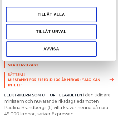
för sociala medier och analysera vår trafik. Vi
En elektriker kräver tidigare ministern
vidarebefordrar även sådana identifierare och annan
Paulina Brandberg på nära 50 000 kronor för
TILLÅT ALLA
information från din enhet till de sociala medier och
tilläggsarbeten. Tvisten avgörs i tingsrätten.
annons- och analysföretag som vi samarbetar med.
TEXT
Dessa kan i sin tur kombinera informationen med annan
TILLÅT URVAL
MARIA NÖJD
information som du har tillhandahållit eller som de har
maria.nojd@in.se
samlat in när du har använt deras tjänster.
AVVISA
TVIST:
SKA KUNDEN ELLER FIRMAN BETALA FÖR UTEBLIVET
SKATTEAVDRAG?
RÄTTSFALL
MISSTÄNKT FÖR ELSTÖLD I 30 ÅR NEKAR: ”JAG KAN
INTE EL”
i den tidigare
ELEKTRIKERN SOM UTFÖRT ELARBETEN
ministern och nuvarande riksdagsledamoten
Paulina Brandbergs (L) villa kräver henne på nära
49 000 kronor, skriver Expressen.