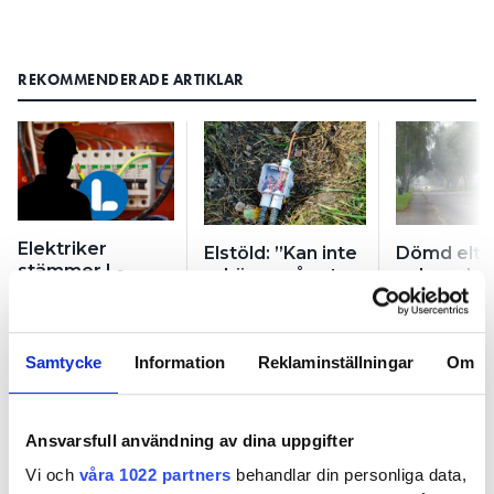
REKOMMENDERADE ARTIKLAR
Elektriker
Elstöld: ”Kan inte
Dömd eltj
stämmer L-
erkänna något
nekar – ha
politiker: kräver
jag inte hade
förberedd
49 000 kronor
någon aning om”
kraftkablar 
Samtycke
Information
Reklaminställningar
Om
Ansvarsfull användning av dina uppgifter
Vi och
våra 1022 partners
behandlar din personliga data,