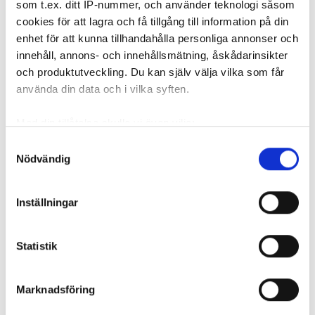
som t.ex. ditt IP-nummer, och använder teknologi såsom
Elektriker stämmer L-
cookies för att lagra och få tillgång till information på din
politiker: kräver 49 000
enhet för att kunna tillhandahålla personliga annonser och
kronor
innehåll, annons- och innehållsmätning, åskådarinsikter
och produktutveckling. Du kan själv välja vilka som får
PUBLICERAD
17 JUL 2026, 05:00
| UPPDATERAD
16 JUL 2026
använda din data och i vilka syften.
Med din tillåtelse skulle vi även vilja:
Samla in information om din geografiska plats
Samtyckesval
Nödvändig
som kan ha en noggrannhet på upp till flera meter
Identifiera din enhet genom att aktivt skanna den
för specifika kännetecken (fingeravtryck)
Inställningar
Ta reda på mer om hur dina personliga uppgifter
behandlas och ställ in dina preferenser i
detaljsektionen
.
Statistik
Du kan ändra eller dra tillbaka ditt samtycke när som
helst från cookie-förklaringen.
Marknadsföring
Elektrikern vill ha betalt för nödvändiga tilläggsarbeten.
Vi använder enhetsidentifierare för att anpassa innehållet
Foto: Getty images
och annonserna till användarna, tillhandahålla funktioner