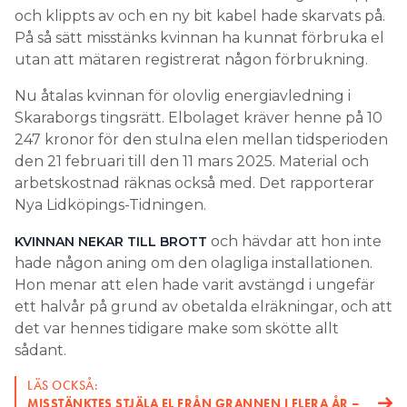
och klippts av och en ny bit kabel hade skarvats på.
På så sätt misstänks kvinnan ha kunnat förbruka el
utan att mätaren registrerat någon förbrukning.
Nu åtalas kvinnan för olovlig energiavledning i
Skaraborgs tingsrätt. Elbolaget kräver henne på 10
247 kronor för den stulna elen mellan tidsperioden
den 21 februari till den 11 mars 2025. Material och
arbetskostnad räknas också med. Det rapporterar
Nya Lidköpings-Tidningen.
och hävdar att hon inte
KVINNAN NEKAR TILL BROTT
hade någon aning om den olagliga installationen.
Hon menar att elen hade varit avstängd i ungefär
ett halvår på grund av obetalda elräkningar, och att
det var hennes tidigare make som skötte allt
sådant.
LÄS OCKSÅ:
MISSTÄNKTES STJÄLA EL FRÅN GRANNEN I FLERA ÅR –