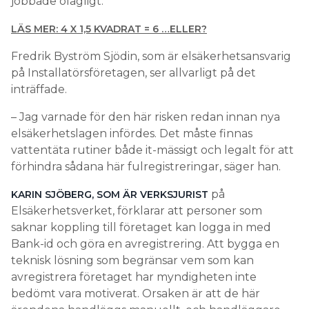
jobbade olagligt.
LÄS MER: 4 X 1,5 KVADRAT = 6 …ELLER?
Fredrik Byström Sjödin, som är elsäkerhetsansvarig
på Installatörsföretagen, ser allvarligt på det
inträffade.
– Jag varnade för den här risken redan innan nya
elsäkerhetslagen infördes. Det måste finnas
vattentäta rutiner både it-mässigt och legalt för att
förhindra sådana här fulregistreringar, säger han.
på
KARIN SJÖBERG, SOM ÄR VERKSJURIST
Elsäkerhetsverket, förklarar att personer som
saknar koppling till företaget kan logga in med
Bank-id och göra en avregistrering. Att bygga en
teknisk lösning som begränsar vem som kan
avregistrera företaget har myndigheten inte
bedömt vara motiverat. Orsaken är att de här