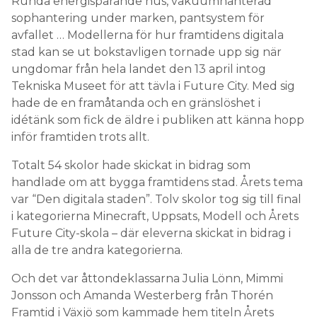
Runda energisparande hus, vakuumhanterad
sophantering under marken, pantsystem för
avfallet … Modellerna för hur framtidens digitala
stad kan se ut bokstavligen tornade upp sig när
ungdomar från hela landet den 13 april intog
Tekniska Museet för att tävla i Future City. Med sig
hade de en framåtanda och en gränslöshet i
idétänk som fick de äldre i publiken att känna hopp
inför framtiden trots allt.
Totalt 54 skolor hade skickat in bidrag som
handlade om att bygga framtidens stad. Årets tema
var “Den digitala staden”. Tolv skolor tog sig till final
i kategorierna Minecraft, Uppsats, Modell och Årets
Future City-skola – där eleverna skickat in bidrag i
alla de tre andra kategorierna.
Och det var åttondeklassarna Julia Lönn, Mimmi
Jonsson och Amanda Westerberg från Thorén
Framtid i Växjö som kammade hem titeln Årets