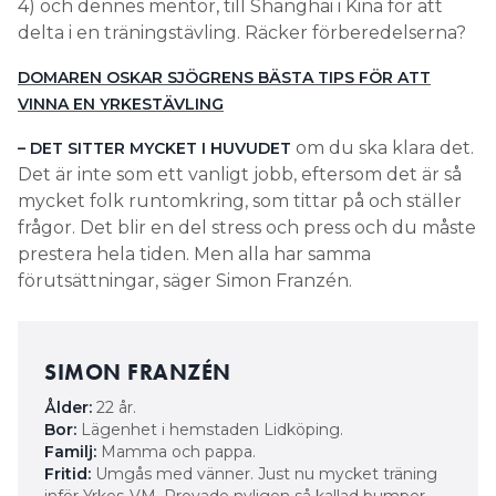
4) och dennes mentor, till Shanghai i Kina för att
delta i en träningstävling. Räcker förberedelserna?
DOMAREN OSKAR SJÖGRENS BÄSTA TIPS FÖR ATT
VINNA EN YRKESTÄVLING
om du ska klara det.
– DET SITTER MYCKET I HUVUDET
Det är inte som ett vanligt jobb, eftersom det är så
mycket folk runtomkring, som tittar på och ställer
frågor. Det blir en del stress och press och du måste
prestera hela tiden. Men alla har samma
förutsättningar, säger Simon Franzén.
SIMON FRANZÉN
Ålder:
22 år.
Bor:
Lägenhet i hemstaden Lidköping.
Familj:
Mamma och pappa.
Fritid:
Umgås med vänner. Just nu mycket träning
inför Yrkes-VM. Provade nyligen så kallad bumper