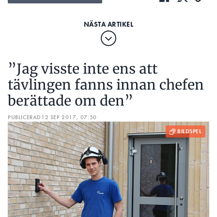
”Jag visste inte ens att
tävlingen fanns innan chefen
berättade om den­”
PUBLICERAD
12 SEP 2017, 07:50