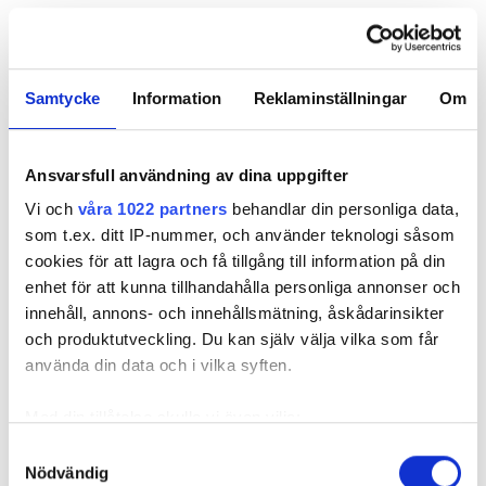
– Det kändes ovant i vissa stunder, särskilt när jag
var ny i yrket, att möta jargong med sexistiska
anspelningar. Det handlade mest om
Samtycke
Information
Reklaminställningar
Om
kommentarer/skoj som kunde uppfattas som
kränkande, men inte värre än att jag kunde skicka
tillbaka bollen, säger Mathilda Klinger Danielsson.
Ansvarsfull användning av dina uppgifter
Hon är övertygad om att fler kvinnor och människor
Vi och
våra 1022 partners
behandlar din personliga data,
med olika bakgrund på arbetsplatserna skulle vara
som t.ex. ditt IP-nummer, och använder teknologi såsom
till fördel för alla.
cookies för att lagra och få tillgång till information på din
enhet för att kunna tillhandahålla personliga annonser och
LÄS MER:
ELEKTRIKER TOG GULD I YRKES-EM I
innehåll, annons- och innehållsmätning, åskådarinsikter
BUDAPEST
och produktutveckling. Du kan själv välja vilka som får
använda din data och i vilka syften.
– I väldigt homogena branscher
märker man ofta att något är ur
Med din tillåtelse skulle vi även vilja:
balans och människor har attityder
Samla in information om din geografiska plats
Samtyckesval
mot varandra som är onödigt hårda.
Nödvändig
som kan ha en noggrannhet på upp till flera meter