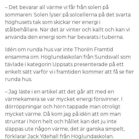
– Det bevarar all värme vi får från solen på
sommaren. Solen lyser på solcellerna på det svarta
höghusets tak som skickar ner energi i
stålbehållare. När det är vinter och kallt och kan vi
använda den energi som har bevarats i tuberna.
Idén om runda hus var inte Thorén Framtid
ensamma om. Höglundaskolan från Sundsvall som
tävlade i kategorin Uppsats presenterade på ett
enkelt sätt varför vi i framtiden kommer att få se fler
runda hus.
– Jag läste i en artikel att det går att med en
värmekamera se var mycket energi försvinner. I
dörröppningar och hörn tappade man otroligt
mycket värme. Då kom jag på idén att om man
struntar i hörn helt och hållet kan det ju inte
släppas ute någon värme, det är ganska simpelt,
förklarar Jack Ydehall från Höglundaskolan.