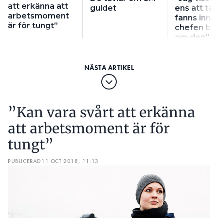
att erkänna att
guldet
ens att tä
arbetsmoment
fanns inna
är för tungt”
chefen be
om den­”
”Kan vara svårt att erkänna
att arbetsmoment är för
tungt”
PUBLICERAD
11 OCT 2018, 11:13