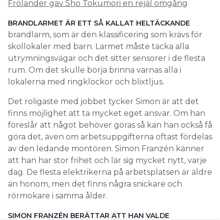
Frölander gav Sho Tokumori en rejäl omgång
BRANDLARMET ÄR ETT SÅ KALLAT HELTÄCKANDE
brandlarm, som är den klassificering som krävs för
skollokaler med barn. Larmet måste täcka alla
utrymningsvägar och det sitter sensorer i de flesta
rum. Om det skulle börja brinna varnas alla i
lokalerna med ringklockor och blixtljus.
Det roligaste med jobbet tycker Simon är att det
finns möjlighet att ta mycket eget ansvar. Om han
föreslår att något behöver göras så kan han också få
göra det, även om arbetsuppgifterna oftast fördelas
av den ledande montören. Simon Franzén känner
att han har stor frihet och lär sig mycket nytt, varje
dag. De flesta elektrikerna på arbetsplatsen är äldre
än honom, men det finns några snickare och
rörmokare i samma ålder.
SIMON FRANZÉN BERÄTTAR ATT HAN VALDE