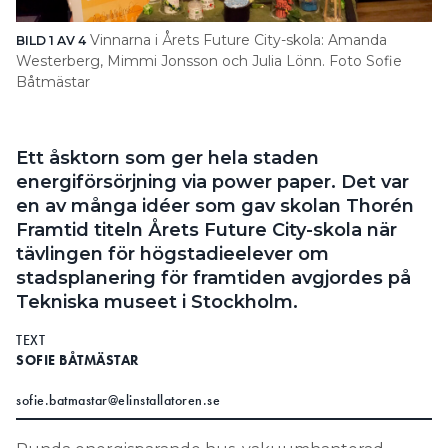
Search for:
Vinnarna i Årets Future City-skola: Amanda
BILD 1 AV 4
BI
Westerberg, Mimmi Jonsson och Julia Lönn. Foto Sofie
sy
Båtmästar
ås
SEARCH
Ett åsktorn som ger hela staden
energiförsörjning via power paper. Det var
en av många idéer som gav skolan Thorén
Framtid titeln Årets Future City-skola när
tävlingen för högstadieelever om
stadsplanering för framtiden avgjordes på
Tekniska museet i Stockholm.
TEXT
SOFIE BÅTMÄSTAR
sofie.batmastar@elinstallatoren.se