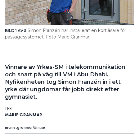
Simon Franzén har installerat en kortläsare för
BILD 1 AV 5
BI
passagesystemet. Foto Marie Granmar
me
so
Vinnare av Yrkes-SM i telekommunikation
och snart på väg till VM i Abu Dhabi.
Nyfikenheten tog Simon Franzén in i ett
yrke där ­ungdomar får jobb direkt efter
gymnasiet.
TEXT
MARIE GRANMAR
marie.granmar@in.se