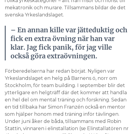
i olika yrkeskategorier – allt från frisör och florist till
mekatronik och murare. Tillsammans bildar de det
svenska Yrkeslandslaget.
– En annan kille var jätteduktig och
fick en extra övning när han var
klar. Jag fick panik, för jag ville
också göra extraövningen.
Förberedelserna har redan börjat. Nyligen var
Yrkeslandslaget en helg på Barnens ö, norr om
Stockholm, för team building. I september blir det
ytterligare en helgträff där det kommer att handla
en hel del om mental träning och forskning. Sedan
en tid tillbaka har Simon Franzén också en mentor
som hjälper honom med träning inför tävlingen.
Under juni åker de båda, tillsammans med Robin
Stattin, vinnaren i elinstallation (se Elinstallatören nr