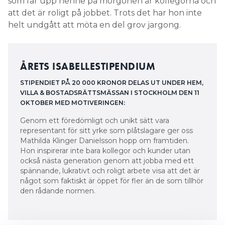
som får upp henne på morgonen är kollegorna och
att det är roligt på jobbet. Trots det har hon inte
helt undgått att möta en del grov jargong.
ÅRETS ISABELLESTIPENDIUM
STIPENDIET PÅ 20 000 KRONOR DELAS UT UNDER HEM,
VILLA & BOSTADSRÄTTSMÄSSAN I STOCKHOLM DEN 11
OKTOBER MED MOTIVERINGEN:
Genom ett föredömligt och unikt sätt vara
representant för sitt yrke som plåtslagare ger oss
Mathilda Klinger Danielsson hopp om framtiden.
Hon inspirerar inte bara kollegor och kunder utan
också nästa generation genom att jobba med ett
spännande, lukrativt och roligt arbete visa att det är
något som faktiskt är öppet för fler än de som tillhör
den rådande normen.