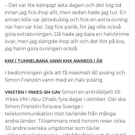
– Det var lite kämpigt sista dagen och det tog tid
innan jag fick ihop allt, men sedan hade jag tur. En
annan kille var jätteduktig och fick en extra övning
när han var klar. Jag fick panik, för jag ville också
göra extraövningen. Då hade jag bara en halvtimme
kvar, men jag slängde ihop allt och det flöt på bra,
jag hann göra övningen också.
KNX I TUNNELBANA VANN KNX AWARDS I ÅR
I bedömningen gick att få maximalt 60 poäng och
Simon Franzén vann med en halv poäng.
Simon en entrébiljett till
VINSTEN I YRKES-SM GAV
Yrkes-VM i Abu Dhabi, fyra dagar i oktober. Där ska
Simon Franzén försvara Sverige i
telekommunikation mot tävlande från många
andra länder. Tillsammans med honom reser cirka
30 andra svenska ungdomar som tävlar