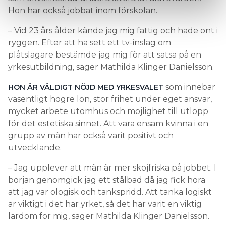
Hon har också jobbat inom förskolan.
– Vid 23 års ålder kände jag mig fattig och hade ont i
ryggen. Efter att ha sett ett tv-inslag om
plåtslagare bestämde jag mig för att satsa på en
yrkesutbildning, säger Mathilda Klinger Danielsson.
som innebär
HON ÄR VÄLDIGT NÖJD MED YRKESVALET
väsentligt högre lön, stor frihet under eget ansvar,
mycket arbete utomhus och möjlighet till utlopp
för det estetiska sinnet. Att vara ensam kvinna i en
grupp av män har också varit positivt och
utvecklande.
– Jag upplever att män är mer skojfriska på jobbet. I
början genomgick jag ett stålbad då jag fick höra
att jag var ologisk och tankspridd. Att tänka logiskt
är viktigt i det här yrket, så det har varit en viktig
lärdom för mig, säger Mathilda Klinger Danielsson.