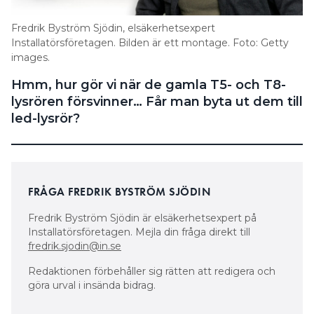
Search for:
Fredrik Byström Sjödin, elsäkerhetsexpert
Installatörsföretagen. Bilden är ett montage. Foto: Getty
images.
Hmm, hur gör vi när de gamla T5- och T8-
SEARCH
lysrören försvinner… Får man byta ut dem till
led-lysrör?
FRÅGA FREDRIK BYSTRÖM SJÖDIN
Fredrik Byström Sjödin är elsäkerhetsexpert på
Installatörsföretagen. Mejla din fråga direkt till
fredrik.sjodin@in.se
Redaktionen förbehåller sig rätten att redigera och
göra urval i insända bidrag.