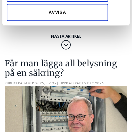
enheter i
alltid ligga 
säkring?
utebelysningen
om de går 
samlat in när du har använt deras tjänster.
jordas?
stenig ma
AVVISA
Får man lägga all belysning
på en säkring?
PUBLICERAD
4 SEP 2025, 07:32
| UPPDATERAD
15 DEC 2025