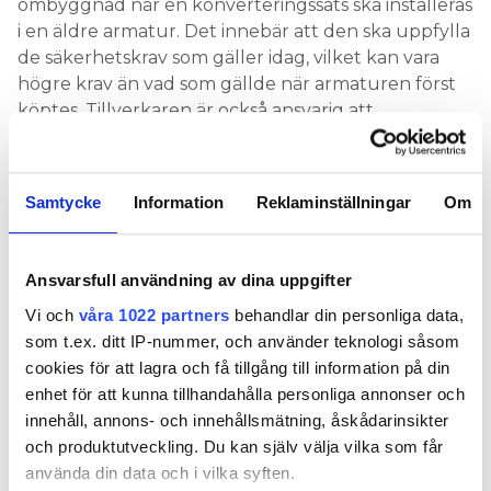
ombyggnad när en konverteringssats ska installeras
i en äldre armatur. Det innebär att den ska uppfylla
de säkerhetskrav som gäller idag, vilket kan vara
högre krav än vad som gällde när armaturen först
köptes. Tillverkaren är också ansvarig att
tillhandahålla instruktioner som är så tydliga att
konverteringen görs på det sätt man avsett.
Samtycke
Information
Reklaminställningar
Om
LÄS OCKSÅ:
SAKERNA DU BEHÖVER TÄNKA PÅ NÄR T5 FÖRBJUDS
FLER EXPERTFRÅGOR:
Ansvarsfull användning av dina uppgifter
FÅR JAG MATA HUSET MED ELBILEN VID
STRÖMAVBROTT?
Vi och
våra 1022 partners
behandlar din personliga data,
som t.ex. ditt IP-nummer, och använder teknologi såsom
ELSÄKERHET
cookies för att lagra och få tillgång till information på din
enhet för att kunna tillhandahålla personliga annonser och
innehåll, annons- och innehållsmätning, åskådarinsikter
och produktutveckling. Du kan själv välja vilka som får
Nyhetsbrev
använda din data och i vilka syften.
Prenumerera på vårt nyhetsbrev och få nyheter, tips