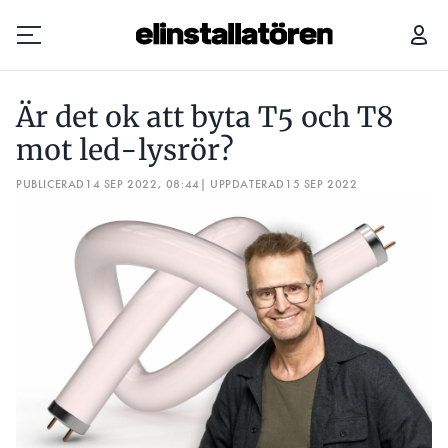
ÄR DET OK ATT BYTA T5 OCH T8 MOT LED-LYSRÖR?
FÅR MAN
Är det ok att byta T5 och T8
Prenumerera
mot led-lysrör?
PUBLICERAD
Hantera prenumeration
14 SEP 2022, 08:44
| UPPDATERAD
15 SEP 2022
Lediga jobb
Annonsera
Läs E-tidningen
Om tidningen
Kontakt
Personuppgifter