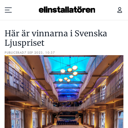
HÄR ÄR VINNARNA I SVENSKA LJUSPRISET
KOMMER DET AT
Här är vinnarna i Svenska
Prenumerera
Ljuspriset
PUBLICERAD
Hantera prenumeration
7 SEP 2023, 10:57
Lediga jobb
Annonsera
Läs E-tidningen
Om tidningen
Kontakt
Personuppgifter