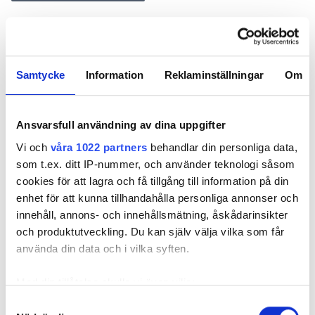
Nyhetsbrev
Prenumerera på vårt nyhetsbrev och få nyheter, tips
Samtycke
Information
Reklaminställningar
Om
och bevakningar rakt ner i inkorgen
Ansvarsfull användning av dina uppgifter
Vi och
våra 1022 partners
behandlar din personliga data,
som t.ex. ditt IP-nummer, och använder teknologi såsom
cookies för att lagra och få tillgång till information på din
enhet för att kunna tillhandahålla personliga annonser och
innehåll, annons- och innehållsmätning, åskådarinsikter
och produktutveckling. Du kan själv välja vilka som får
använda din data och i vilka syften.
REKOMMENDERADE ARTIKLAR
Med din tillåtelse skulle vi även vilja:
Samla in information om din geografiska plats
Samtyckesval