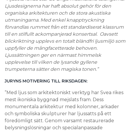
Ljusdesignerna har haft absolut gehör för den
organiska arkitekturen och de stora akustiska
utmaningarna. Med enkel knapptryckning
förvandlas rummet från ett standardiserat klassrum
till en stilfullt ackompanjerad konsertsal. Oavsett
blickriktning upplevs en totalt bländfri ljusmiljö som
uppfyller de mångfacetterade behoven.
Ljussättningen ger en närmast himmelsk
upplevelse till vilken de lysande gyllene
trumpeterna sätter den magiska tonen.”
JURYNS MOTIVERING TILL RIKSDAGEN:
”Med ljus som arkitektoniskt verktyg har Svea rikes
mest ikoniska byggnad mejslats fram. Dess
monumentala arkitektur med kolonner, arkader
och symboliska skulpturer har ljussatts på ett
föredömligt sätt. Genom varsamt restaurerade
belysningslösningar och specialanpassade