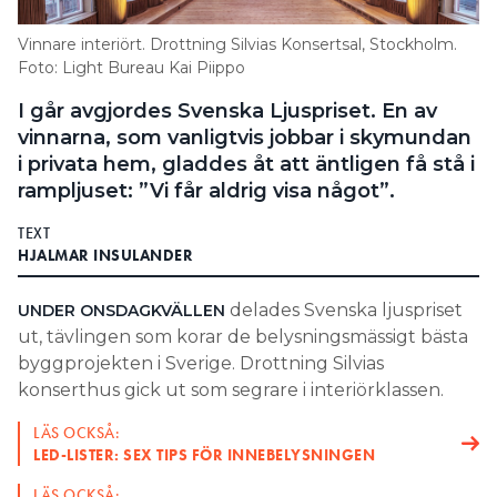
Search for:
Vinnare interiört. Drottning Silvias Konsertsal, Stockholm.
Foto: Light Bureau Kai Piippo
I går avgjordes Svenska Ljuspriset. En av
SEARCH
vinnarna, som vanligtvis jobbar i skymundan
i privata hem, gladdes åt att äntligen få stå i
rampljuset: ”Vi får aldrig visa något”.
TEXT
HJALMAR INSULANDER
delades Svenska ljuspriset
UNDER ONSDAGKVÄLLEN
ut, tävlingen som korar de belysningsmässigt bästa
byggprojekten i Sverige. Drottning Silvias
konserthus gick ut som segrare i interiörklassen.
LÄS OCKSÅ:
LED-LISTER: SEX TIPS FÖR INNEBELYSNINGEN
LÄS OCKSÅ: