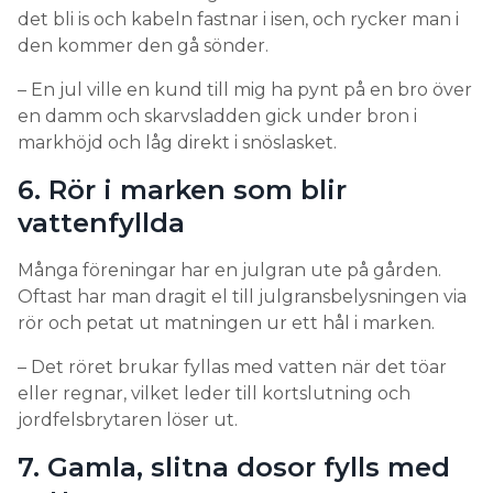
det bli is och kabeln fastnar i isen, och rycker man i
den kommer den gå sönder.
– En jul ville en kund till mig ha pynt på en bro över
en damm och skarvsladden gick under bron i
markhöjd och låg direkt i snöslasket.
6. Rör i marken som blir
vattenfyllda
Många föreningar har en julgran ute på gården.
Oftast har man dragit el till julgransbelysningen via
rör och petat ut matningen ur ett hål i marken.
– Det röret brukar fyllas med vatten när det töar
eller regnar, vilket leder till kortslutning och
jordfelsbrytaren löser ut.
7. Gamla, slitna dosor fylls med