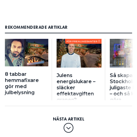
REKOMMENDERADE ARTIKLAR
FÖR PRENUMERANTER
8 tabbar
Julens
Så skapar
hemmafixare
energislukare –
Stockhol
gör med
släcker
juligaste 
julbelysning
effektavgiften
– och så k
granen?
göra