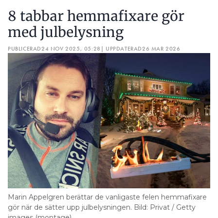
8 tabbar hemmafixare gör
med julbelysning
PUBLICERAD
24 NOV 2025, 05:28
| UPPDATERAD
26 MAR 2026
Marin Appelgren berättar de vanligaste felen hemmafixare
gör när de sätter upp julbelysningen. Bild: Privat / Getty
images (montage)