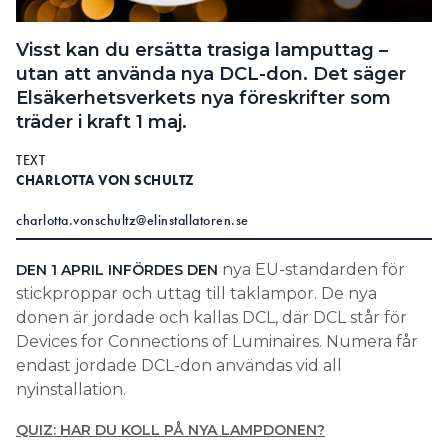
Search for:
Visst kan du ersätta trasiga lamputtag –
utan att använda nya DCL-don. Det säger
Elsäkerhetsverkets nya föreskrifter som
SEARCH
träder i kraft 1 maj.
TEXT
CHARLOTTA VON SCHULTZ
charlotta.vonschultz@elinstallatoren.se
nya EU-standarden för
DEN 1 APRIL INFÖRDES DEN
stickproppar och uttag till taklampor. De nya
donen är jordade och kallas DCL, där DCL står för
Devices for Connections of Luminaires. Numera får
endast jordade DCL-don användas vid all
nyinstallation.
QUIZ: HAR DU KOLL PÅ NYA LAMPDONEN?