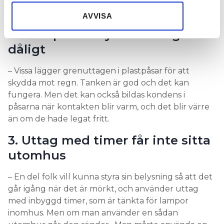
30 meter istället för att koppla grenuttag i
samlat in när du har använt deras tjänster.
varandra, säger Martin Appelgren.
AVVISA
2. Plastpåsar skyddar uttagen
dåligt
– Vissa lägger grenuttagen i plastpåsar för att
skydda mot regn. Tanken är god och det kan
fungera. Men det kan också bildas kondens i
påsarna när kontakten blir varm, och det blir värre
än om de hade legat fritt.
3. Uttag med timer får inte sitta
utomhus
– En del folk vill kunna styra sin belysning så att det
går igång när det är mörkt, och använder uttag
med inbyggd timer, som är tänkta för lampor
inomhus. Men om man använder en sådan