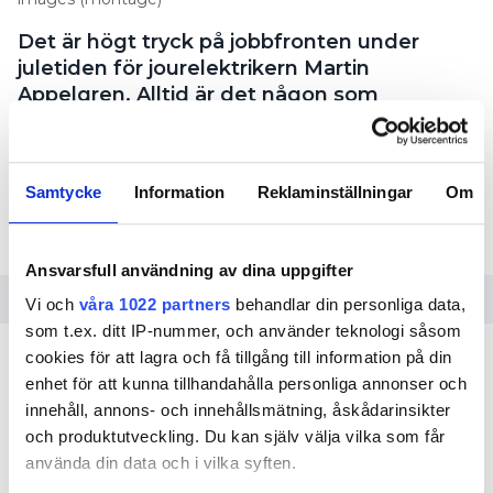
Det är högt tryck på jobbfronten under
juletiden för jourelektrikern Martin
Appelgren. Alltid är det någon som
seriekopplat grenuttag eller lagt sladdar
löst i snöslasket.
TEXT
Samtycke
Information
Reklaminställningar
Om
HJALMAR INSULANDER
hjalmar.insulander@in.se
Ansvarsfull användning av dina uppgifter
Vi och
våra 1022 partners
behandlar din personliga data,
som t.ex. ditt IP-nummer, och använder teknologi såsom
1. Seriekopplar grenuttag på
cookies för att lagra och få tillgång till information på din
grenuttag
enhet för att kunna tillhandahålla personliga annonser och
innehåll, annons- och innehållsmätning, åskådarinsikter
Helst ska man inte seriekoppla grenuttag, eftersom
och produktutveckling. Du kan själv välja vilka som får
kablar och kontakter riskerar att smälta om de blir
använda din data och i vilka syften.
för varma. Är förlängningssladdarna dessutom inte