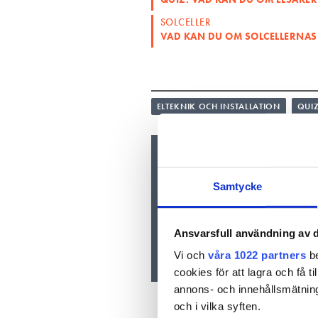
SOLCELLER
VAD KAN DU OM SOLCELLERNAS
ELTEKNIK OCH INSTALLATION
QUI
Nyhetsbrev
Prenumerera på vårt nyhetsbre
Samtycke
inkorgen
Ansvarsfull användning av d
Vi och
våra 1022 partners
be
cookies för att lagra och få t
annons- och innehållsmätning
och i vilka syften.