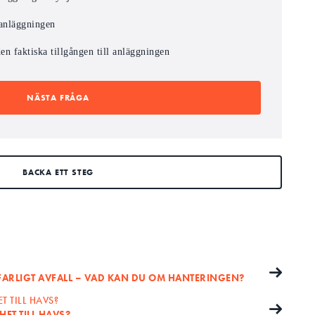
a anläggningen
n faktiska tillgången till anläggningen
NÄSTA FRÅGA
BACKA ETT STEG
FARLIGT AVFALL – VAD KAN DU OM HANTERINGEN?
T TILL HAVS?
ET TILL HAVS?