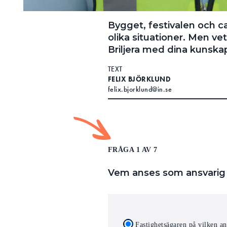
Bygget, festivalen och c
olika situationer. Men vet
Briljera med dina kunskape
TEXT
FELIX BJÖRKLUND
felix.bjorklund@in.se
FRÅGA 1 AV 7
Vem anses som ansvarig fö
Fastighetsägaren på vilken an