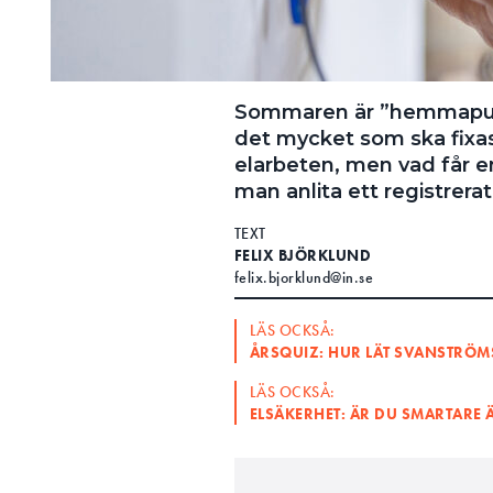
Sommaren är ”hemmapula
det mycket som ska fixas
elarbeten, men vad får e
man anlita ett registrerat
TEXT
FELIX BJÖRKLUND
felix.bjorklund@in.se
LÄS OCKSÅ:
ÅRSQUIZ: HUR LÄT SVANSTRÖ
LÄS OCKSÅ:
ELSÄKERHET: ÄR DU SMARTARE 