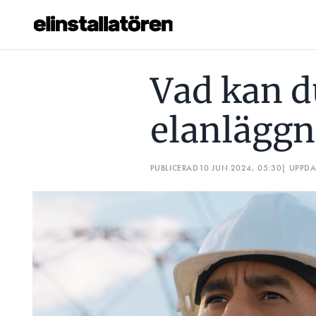
VAD KAN DU OM TILLFÄLLIGA ELANLÄGGNINGAR?
QU
Vad kan du
Prenumerera
elanläggn
Hantera prenumeration
Lediga jobb
PUBLICERAD
10 JUN 2024, 05:30
| UPPD
Annonsera
Läs E-tidningen
Om tidningen
Kontakt
Personuppgifter