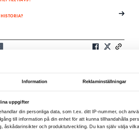
 HISTORIA?
Z
v och få nyheter, tips och bevakningar rakt ner i
Information
Reklaminställningar
ina uppgifter
handlar din personliga data, som t.ex. ditt IP-nummer, och anv
illgång till information på din enhet för att kunna tillhandahålla pe
, åskådarinsikter och produktutveckling. Du kan själv välja vilk