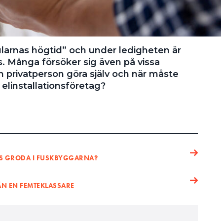
rnas högtid” och under ledigheten är
. Många försöker sig även på vissa
n privatperson göra själv och när måste
 elinstallationsföretag?
MS GRODA I FUSKBYGGARNA?
ÄN EN FEMTEKLASSARE