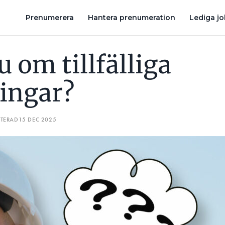
IZ: VILKEN EL FÅR EN PRIVATPERSON GÖRA SJÄLV. HAR DU KOLL?
Prenumerera
Hantera prenumeration
Lediga j
 om tillfälliga
ingar?
ATERAD
15 DEC 2025