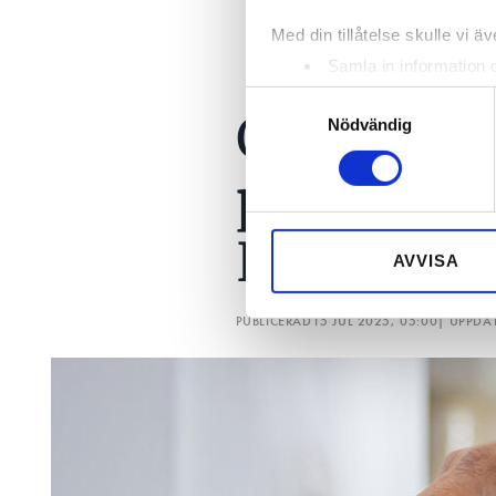
Med din tillåtelse skulle vi äve
Samla in information 
Identifiera din enhet 
Samtyckesval
Quiz: Vilk
Ta reda på mer om hur dina pe
Nödvändig
eller dra tillbaka ditt samtyc
privatpers
Vi använder enhetsidentifierar
sociala medier och analysera 
Har du ko
till de sociala medier och a
AVVISA
med annan information som du 
PUBLICERAD
15 JUL 2025, 05:00
| UPPDA