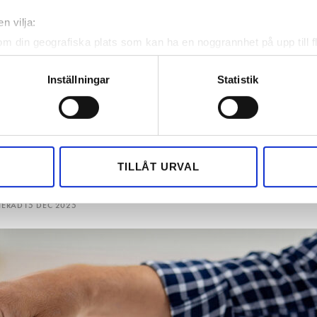
n vilja:
om din geografiska plats som kan ha en noggrannhet på upp till f
genom att aktivt skanna den för specifika kännetecken (fingeravt
en el får en
rsonliga uppgifter behandlas och ställ in dina preferenser i
deta
Inställningar
Statistik
ke när som helst från cookie-förklaringen.
on göra själv.
e för att anpassa innehållet och annonserna till användarna, tillh
vår trafik. Vi vidarebefordrar även sådana identifierare och anna
ll?
nnons- och analysföretag som vi samarbetar med. Dessa kan i sin
TILLÅT URVAL
har tillhandahållit eller som de har samlat in när du har använt 
TERAD
15 DEC 2025