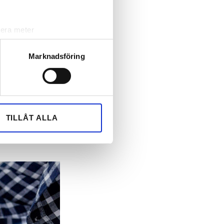
lera meter
ryck)
ljsektionen
. Du kan ändra
Marknadsföring
andahålla funktioner för
n information från din enhet
 tur kombinera informationen
TILLÅT ALLA
deras tjänster.